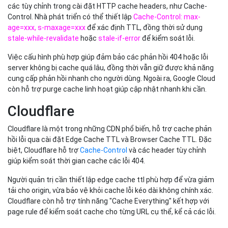
các tùy chỉnh trong cài đặt HTTP cache headers, như Cache-
Control. Nhà phát triển có thể thiết lập
Cache-Control: max-
age=xxx, s-maxage=xxx
để xác định TTL, đồng thời sử dụng
stale-while-revalidate
hoặc
stale-if-error
để kiểm soát lỗi.
Việc cấu hình phù hợp giúp đảm bảo các phản hồi 404 hoặc lỗi
server không bị cache quá lâu, đồng thời vẫn giữ được khả năng
cung cấp phản hồi nhanh cho người dùng. Ngoài ra, Google Cloud
còn hỗ trợ purge cache linh hoạt giúp cập nhật nhanh khi cần.
Cloudflare
Cloudflare là một trong những CDN phổ biến, hỗ trợ cache phản
hồi lỗi qua cài đặt Edge Cache TTL và Browser Cache TTL. Đặc
biệt, Cloudflare hỗ trợ
Cache-Control
và các header tùy chỉnh
giúp kiểm soát thời gian cache các lỗi 404.
Người quản trị cần thiết lập edge cache ttl phù hợp để vừa giảm
tải cho origin, vừa bảo vệ khỏi cache lỗi kéo dài không chính xác.
Cloudflare còn hỗ trợ tính năng "Cache Everything" kết hợp với
page rule để kiểm soát cache cho từng URL cụ thể, kể cả các lỗi.