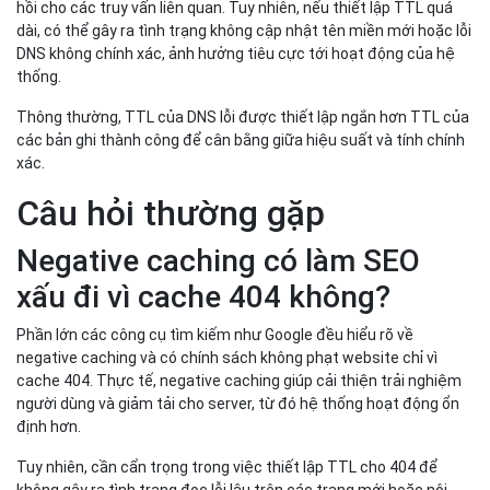
hồi cho các truy vấn liên quan. Tuy nhiên, nếu thiết lập TTL quá
dài, có thể gây ra tình trạng không cập nhật tên miền mới hoặc lỗi
DNS không chính xác, ảnh hưởng tiêu cực tới hoạt động của hệ
thống.
Thông thường, TTL của DNS lỗi được thiết lập ngắn hơn TTL của
các bản ghi thành công để cân bằng giữa hiệu suất và tính chính
xác.
Câu hỏi thường gặp
Negative caching có làm SEO
xấu đi vì cache 404 không?
Phần lớn các công cụ tìm kiếm như Google đều hiểu rõ về
negative caching và có chính sách không phạt website chỉ vì
cache 404. Thực tế, negative caching giúp cải thiện trải nghiệm
người dùng và giảm tải cho server, từ đó hệ thống hoạt động ổn
định hơn.
Tuy nhiên, cần cẩn trọng trong việc thiết lập TTL cho 404 để
không gây ra tình trạng đọc lỗi lâu trên các trang mới hoặc nội