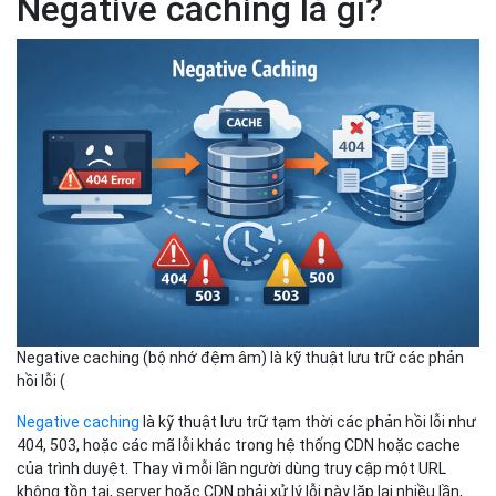
Negative caching là gì?
Negative caching (bộ nhớ đệm âm) là kỹ thuật lưu trữ các phản
hồi lỗi (
Negative caching
là kỹ thuật lưu trữ tạm thời các phản hồi lỗi như
404, 503, hoặc các mã lỗi khác trong hệ thống CDN hoặc cache
của trình duyệt. Thay vì mỗi lần người dùng truy cập một URL
không tồn tại, server hoặc CDN phải xử lý lỗi này lặp lại nhiều lần,