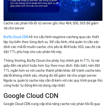
Cache các phản hồi lỗi từ server gốc như 404, 500, 503 để giảm
tải cho server
Bizfly Cloud CDN
hỗ trợ cấu hình negative caching qua các thiết
lập tùy biến theo từng dịch vụ. Để cấu hình, nhà quản trị cần xác
định các mã lỗi muốn cache, chủ yếu là 404 hoặc 503, sau đó cài
đặt TTL phù hợp cho các phản hồi này.
Thông thường, Bizfly Cloud cho phép tùy chỉnh giá trị TTL từ vài
giây đến vài phút hoặc hơn tùy theo mục đích. Đặc biệt, nên đặt
TTL ngắn hơn so với cache thành phần khác để tránh cache kéo
dài lỗi không chính xác, nhưng đủ để giảm tải cho origin server.
Ngoài ra, quản lý cache này cần đi kèm với các quy trình purge thủ
công hoặc tự động khi nội dung cập nhật.
Google Cloud CDN
Google Cloud CDN cung cấp khả năng cache các phản hồi lỗi qua