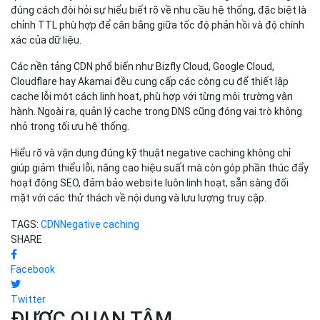
đúng cách đòi hỏi sự hiểu biết rõ về nhu cầu hệ thống, đặc biệt là
chỉnh TTL phù hợp để cân bằng giữa tốc độ phản hồi và độ chính
xác của dữ liệu.
Các nền tảng CDN phổ biến như Bizfly Cloud, Google Cloud,
Cloudflare hay Akamai đều cung cấp các công cụ để thiết lập
cache lỗi một cách linh hoạt, phù hợp với từng môi trường vận
hành. Ngoài ra, quản lý cache trong DNS cũng đóng vai trò không
nhỏ trong tối ưu hệ thống.
Hiểu rõ và vận dụng đúng kỹ thuật negative caching không chỉ
giúp giảm thiểu lỗi, nâng cao hiệu suất mà còn góp phần thúc đẩy
hoạt động SEO, đảm bảo website luôn linh hoạt, sẵn sàng đối
mặt với các thử thách về nội dung và lưu lượng truy cập.
TAGS:
CDN
Negative caching
SHARE
Facebook
Twitter
ĐƯỢC QUAN TÂM