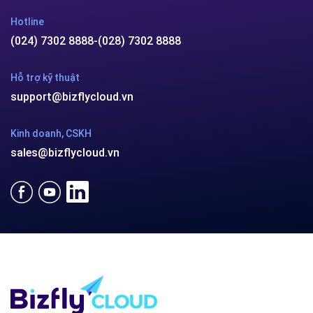
Hotline
(024) 7302 8888
-
(028) 7302 8888
Hỗ trợ kỹ thuật
support@bizflycloud.vn
Kinh doanh, CSKH
sales@bizflycloud.vn