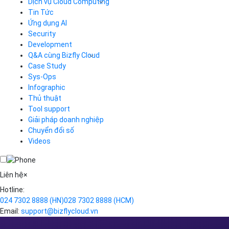
Dịch vụ Cloud Computing
Tin Tức
Cloud Server
CDN
Ứng dụng AI
Load Balancer
Security
Auto Scaling
Development
Container Registry
Q&A cùng Bizfly Cloud
Kubernetes
Case Study
Q&A về Bizfly Cloud Server
Cloud Database
Q&A về Bizfly Business Email
Thao tác kết nối tới server
Sys-Ops
Call Center
Videos
Videos
Infographic
Business Email
Thủ thuật
Simple Storage
Tool support
VOD
Giải pháp doanh nghiệp
VPN
Chuyển đổi số
Traffic Manager
Videos
Cloud VPS
Kafka
Videos
Liên hệ
×
Hotline:
024 7302 8888
(HN)
028 7302 8888
(HCM)
Email:
support@bizflycloud.vn