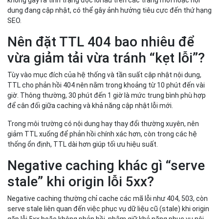
dung đang cập nhật, có thể gây ảnh hưởng tiêu cực đến thứ hạng
SEO.
Nên đặt TTL 404 bao nhiêu để
vừa giảm tải vừa tránh “kẹt lỗi”?
Tùy vào mục đích của hệ thống và tần suất cập nhật nội dung,
TTL cho phản hồi 404 nên nằm trong khoảng từ 10 phút đến vài
giờ. Thông thường, 30 phút đến 1 giờ là mức trung bình phù hợp
để cân đối giữa caching và khả năng cập nhật lỗi mới.
Trong môi trường có nội dung hay thay đổi thường xuyên, nên
giảm TTL xuống để phản hồi chính xác hơn, còn trong các hệ
thống ổn định, TTL dài hơn giúp tối ưu hiệu suất.
Negative caching khác gì “serve
stale” khi origin lỗi 5xx?
Negative caching thường chỉ cache các mã lỗi như 404, 503, còn
serve stale liên quan đến việc phục vụ dữ liệu cũ (stale) khi origin
gặp lỗi 5xx hoặc không phản hồi, nhằm giữ khả năng phục vụ nội