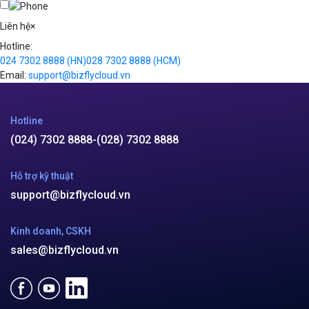
Videos
Liên hệ
×
Hotline:
024 7302 8888
(HN)
028 7302 8888
(HCM)
Email:
support@bizflycloud.vn
Hotline
(024) 7302 8888
-
(028) 7302 8888
Hỗ trợ kỹ thuật
support@bizflycloud.vn
Kinh doanh, CSKH
sales@bizflycloud.vn