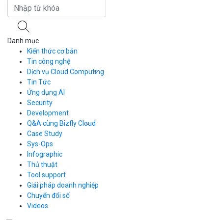
Danh mục
Kiến thức cơ bản
Tin công nghệ
Dịch vụ Cloud Computing
Tin Tức
Cloud Server
CDN
Ứng dụng AI
Load Balancer
Security
Auto Scaling
Development
Container Registry
Q&A cùng Bizfly Cloud
Kubernetes
Case Study
Q&A về Bizfly Cloud Server
Cloud Database
Q&A về Bizfly Business Email
Thao tác kết nối tới server
Sys-Ops
Call Center
Videos
Videos
Infographic
Business Email
Thủ thuật
Simple Storage
Tool support
VOD
Giải pháp doanh nghiệp
VPN
Chuyển đổi số
Traffic Manager
Videos
Cloud VPS
Kafka