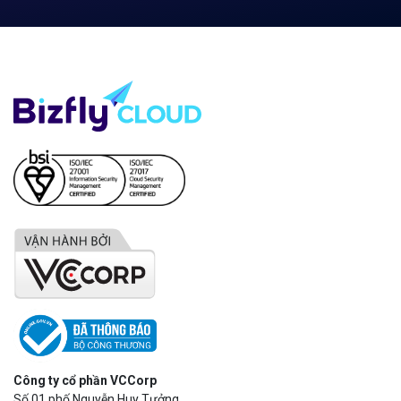
Công ty cổ phần VCCorp
Số 01 phố Nguyễn Huy Tưởng,