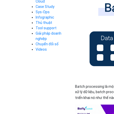
Cloud
Cloud Database
Case Study
Q&A về Bizfly
Bảng giá
Call Center
Cloud Server
Sys-Ops
Business Email
Q&A về Bizfly
Thao tác kết nối
Infographic
Simple Storage
tới server
Business Email
Thủ thuật
VOD
Videos
Videos
Tool support
Bảng giá
VPN
Giải pháp doanh
Traffic Manager
nghiệp
Cloud VPS
Chuyển đổi số
Kafka
Bảng giá
Videos
Videos
Bảng giá
Batch processing là một
Bảng giá
xử lý dữ liệu, batch pro
triển khai nó như thế n