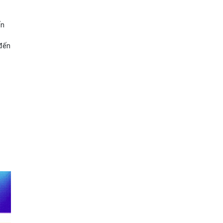
ến
 đến