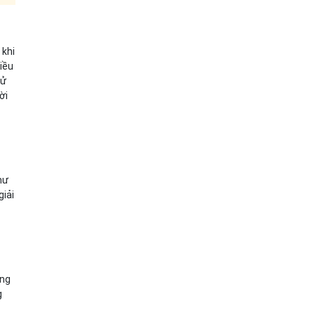
 khi
iều
xử
ời
hư
giải
ung
g