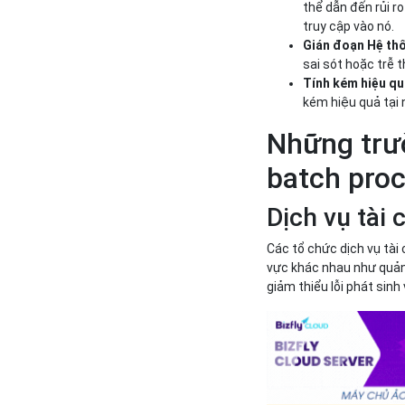
thể dẫn đến rủi 
truy cập vào nó.
Gián đoạn Hệ th
sai sót hoặc trễ t
Tính kém hiệu qu
kém hiệu quả tại 
Những trư
batch pro
Dịch vụ tài 
Các tổ chức dịch vụ tài
vực khác nhau như quản l
giảm thiểu lỗi phát sinh