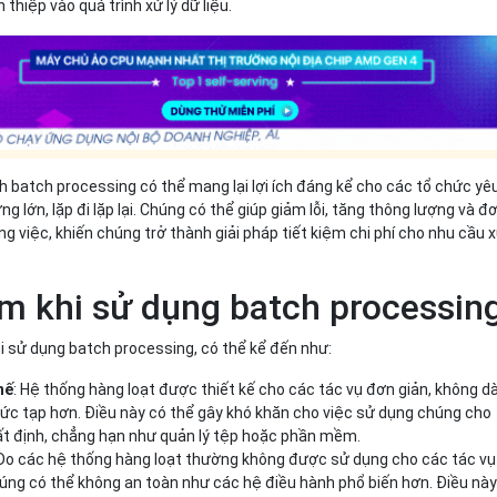
 thiệp vào quá trình xử lý dữ liệu.
h batch processing có thể mang lại lợi ích đáng kể cho các tổ chức yê
ợng lớn, lặp đi lặp lại. Chúng có thể giúp giảm lỗi, tăng thông lượng và đ
ng việc, khiến chúng trở thành giải pháp tiết kiệm chi phí cho nhu cầu x
m khi sử dụng batch processin
i sử dụng batch processing, có thể kể đến như:
hế
: Hệ thống hàng loạt được thiết kế cho các tác vụ đơn giản, không d
ức tạp hơn. Điều này có thể gây khó khăn cho việc sử dụng chúng cho
ất định, chẳng hạn như quản lý tệp hoặc phần mềm.
 Do các hệ thống hàng loạt thường không được sử dụng cho các tác vụ
úng có thể không an toàn như các hệ điều hành phổ biến hơn. Điều này