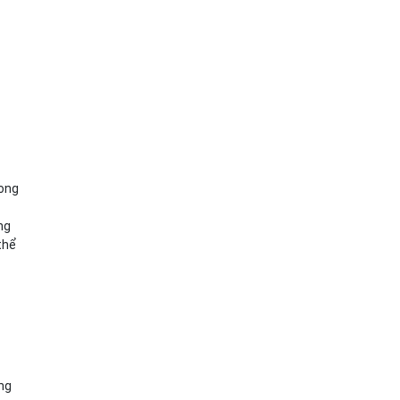
rong
ng
thể
ắng