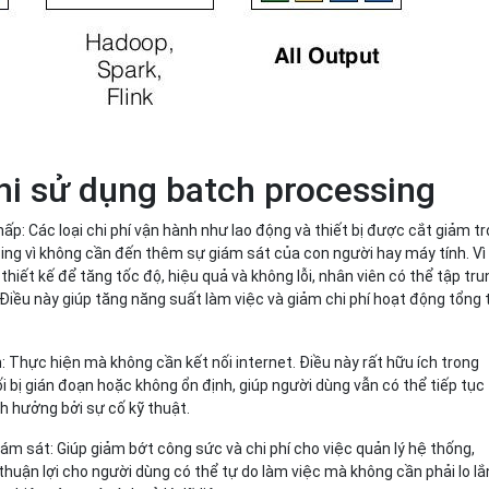
hi sử dụng batch processing
thấp: Các loại chi phí vận hành như lao động và thiết bị được cắt giảm t
ing vì không cần đến thêm sự giám sát của con người hay máy tính. Vì
hiết kế để tăng tốc độ, hiệu quả và không lỗi, nhân viên có thể tập tru
Điều này giúp tăng năng suất làm việc và giảm chi phí hoạt động tổng 
n: Thực hiện mà không cần kết nối internet. Điều này rất hữu ích trong
 bị gián đoạn hoặc không ổn định, giúp người dùng vẫn có thể tiếp tục
h hưởng bởi sự cố kỹ thuật.
iám sát: Giúp giảm bớt công sức và chi phí cho việc quản lý hệ thống,
 thuận lợi cho người dùng có thể tự do làm việc mà không cần phải lo l