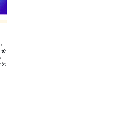
c
n tử
à
 một