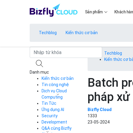
Sản phẩm
Khách hà
Techblog
Kiến thức cơ bản
Bảng giá
Techblog
Kiến thức cơ b
Danh mục
Bảng giá
Batch pr
Kiến thức cơ bản
Tin công nghệ
Dịch vụ Cloud
pháp xử 
Bảng giá
Computing
Tin Tức
Cloud Server
CDN
Ứng dụng AI
Bizfly Cloud
Load Balancer
Security
1333
Bảng giá
Auto Scaling
Development
23-05-2024
Container Registry
Q&A cùng Bizfly
Kubernetes