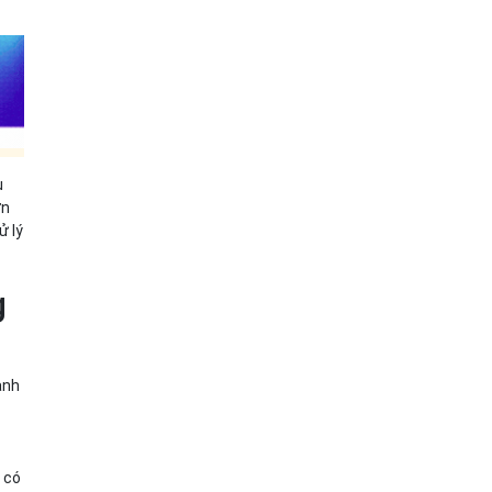
u
ơn
ử lý
g
ành
 có