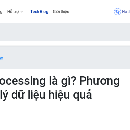
Hotl
ng
Hỗ trợ
Tech Blog
Giới thiệu
Bảng giá
ản
Bảng giá
ocessing là gì? Phương
lý dữ liệu hiệu quả
Apps
Bảng giá