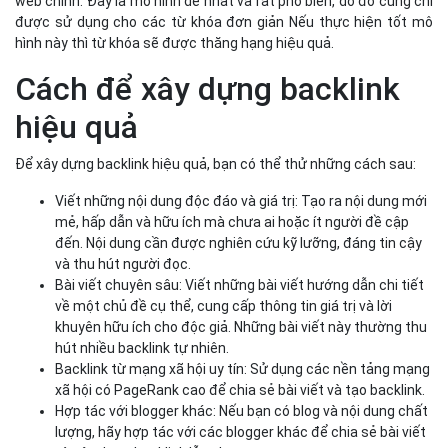
web chính. Đây là mô hình dễ nhất và rất phổ biến, do đó cũng chỉ
được sử dụng cho các từ khóa đơn giản Nếu thực hiện tốt mô
hình này thì từ khóa sẽ được thăng hạng hiệu quả.
Cách để xây dựng backlink
hiệu quả
Để xây dựng backlink hiệu quả, bạn có thể thử những cách sau:
Viết những nội dung độc đáo và giá trị: Tạo ra nội dung mới
mẻ, hấp dẫn và hữu ích mà chưa ai hoặc ít người đề cập
đến. Nội dung cần được nghiên cứu kỹ lưỡng, đáng tin cậy
và thu hút người đọc.
Bài viết chuyên sâu: Viết những bài viết hướng dẫn chi tiết
về một chủ đề cụ thể, cung cấp thông tin giá trị và lời
khuyên hữu ích cho độc giả. Những bài viết này thường thu
hút nhiều backlink tự nhiên.
Backlink từ mạng xã hội uy tín: Sử dụng các nền tảng mạng
xã hội có PageRank cao để chia sẻ bài viết và tạo backlink.
Hợp tác với blogger khác: Nếu bạn có blog và nội dung chất
lượng, hãy hợp tác với các blogger khác để chia sẻ bài viết