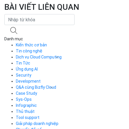
BÀI VIẾT LIÊN QUAN
Danh mục
Kiến thức cơ bản
Tin công nghệ
Dịch vụ Cloud Computing
Tin Tức
Cloud Server
CDN
Ứng dụng AI
Load Balancer
Security
Auto Scaling
Development
Container Registry
Q&A cùng Bizfly Cloud
Kubernetes
Case Study
Q&A về Bizfly Cloud Server
Cloud Database
Q&A về Bizfly Business Email
Thao tác kết nối tới server
Sys-Ops
Call Center
Videos
Videos
Infographic
Business Email
Thủ thuật
Simple Storage
Tool support
VOD
Giải pháp doanh nghiệp
VPN