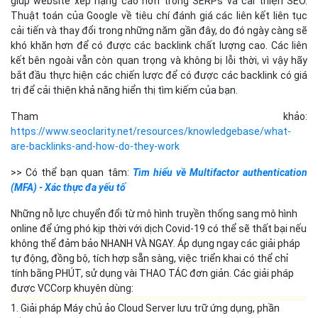
giúp website xếp hạng cao hơn trong SERPs và cải thiện SEO.
Thuật toán của Google về tiêu chí đánh giá các liên kết liên tục
cải tiến và thay đổi trong những năm gần đây, do đó ngày càng sẽ
khó khăn hơn để có được các backlink chất lượng cao. Các liên
kết bên ngoài vẫn còn quan trọng và không bị lỗi thời, vì vậy hãy
bắt đầu thực hiện các chiến lược để có được các backlink có giá
trị để cải thiện khả năng hiển thị tìm kiếm của bạn.
Tham khảo:
https://www.seoclarity.net/resources/knowledgebase/what-
are-backlinks-and-how-do-they-work
>> Có thể bạn quan tâm:
Tìm hiểu về Multifactor authentication
(MFA) - Xác thực đa yếu tố
Những nỗ lực chuyển đổi từ mô hình truyền thống sang mô hình
online để ứng phó kịp thời với dịch Covid-19 có thể sẽ thất bại nếu
không thể đảm bảo NHANH VÀ NGAY. Áp dụng ngay các giải pháp
tự động, đồng bộ, tích hợp sẵn sàng, việc triển khai có thể chỉ
tính bằng PHÚT, sử dụng vài THAO TÁC đơn giản. Các giải pháp
được VCCorp khuyên dùng:
1. Giải pháp Máy chủ ảo Cloud Server lưu trữ ứng dụng, phần