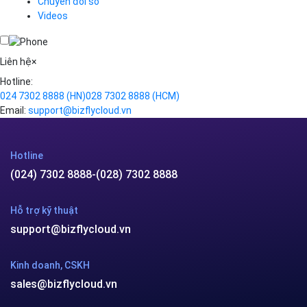
Chuyển đổi số
Traffic Manager
Videos
Cloud VPS
Kafka
Videos
Liên hệ
×
Hotline:
024 7302 8888
(HN)
028 7302 8888
(HCM)
Email:
support@bizflycloud.vn
Hotline
(024) 7302 8888
-
(028) 7302 8888
Hỗ trợ kỹ thuật
support@bizflycloud.vn
Kinh doanh, CSKH
sales@bizflycloud.vn