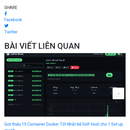
SHARE
Facebook
Twitter
BÀI VIẾT LIÊN QUAN
›
Giới thiệu 15 Container Docker Tốt Nhất Để Self-Host cho 1 Set up
Co