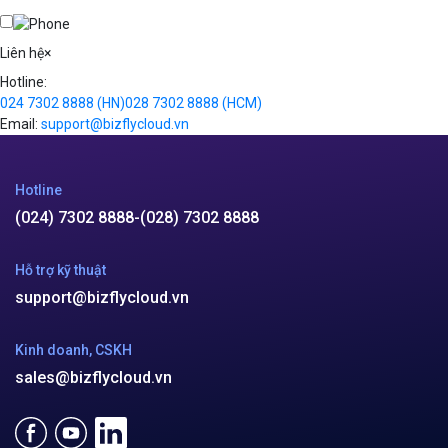
Kafka
Videos
Liên hệ
×
Hotline:
024 7302 8888
(HN)
028 7302 8888
(HCM)
Email:
support@bizflycloud.vn
Hotline
(024) 7302 8888
-
(028) 7302 8888
Hỗ trợ kỹ thuật
support@bizflycloud.vn
Kinh doanh, CSKH
sales@bizflycloud.vn