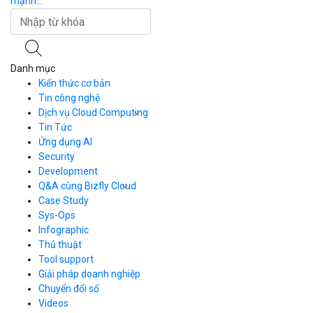
mạnh...
Danh mục
Kiến thức cơ bản
Tin công nghệ
Dịch vụ Cloud Computing
Tin Tức
Cloud Server
CDN
Ứng dụng AI
Load Balancer
Security
Auto Scaling
Development
Container Registry
Q&A cùng Bizfly Cloud
Kubernetes
Case Study
Q&A về Bizfly Cloud Server
Cloud Database
Q&A về Bizfly Business Email
Thao tác kết nối tới server
Sys-Ops
Call Center
Videos
Videos
Infographic
Business Email
Thủ thuật
Simple Storage
Tool support
VOD
Giải pháp doanh nghiệp
VPN
Chuyển đổi số
Traffic Manager
Videos
Cloud VPS