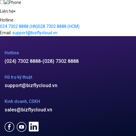
Videos
Liên hệ
×
Hotline:
024 7302 8888
(HN)
028 7302 8888
(HCM)
Email:
support@bizflycloud.vn
Hotline
(024) 7302 8888
-
(028) 7302 8888
Hỗ trợ kỹ thuật
support@bizflycloud.vn
Kinh doanh, CSKH
sales@bizflycloud.vn