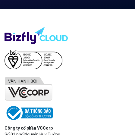
Công ty cổ phần VCCorp
Số 01 phố Nguyễn Huy Tưởng,