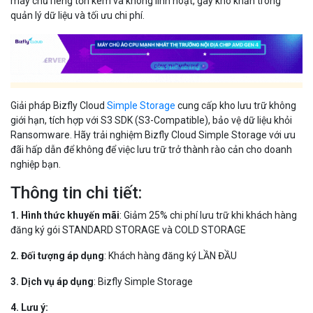
máy chủ riêng tốn kém và không linh hoạt, gây khó khăn trong
quản lý dữ liệu và tối ưu chi phí.
Giải pháp Bizfly Cloud
Simple Storage
cung cấp kho lưu trữ không
giới hạn, tích hợp với S3 SDK (S3-Compatible), bảo vệ dữ liệu khỏi
Ransomware. Hãy trải nghiệm Bizfly Cloud Simple Storage với ưu
đãi hấp dẫn để không để việc lưu trữ trở thành rào cản cho doanh
nghiệp bạn.
Thông tin chi tiết:
1. Hình thức khuyến mãi
: Giảm 25% chi phí lưu trữ khi khách hàng
đăng ký gói STANDARD STORAGE và COLD STORAGE
2. Đối tượng áp dụng
: Khách hàng đăng ký LẦN ĐẦU
3. Dịch vụ áp dụng
: Bizfly Simple Storage
4. Lưu ý: