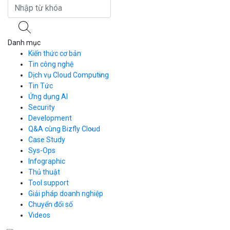
Danh mục
Kiến thức cơ bản
Tin công nghệ
Dịch vụ Cloud Computing
Tin Tức
Cloud Server
CDN
Ứng dụng AI
Load Balancer
Security
Auto Scaling
Development
Container Registry
Q&A cùng Bizfly Cloud
Kubernetes
Case Study
Q&A về Bizfly Cloud Server
Cloud Database
Q&A về Bizfly Business Email
Thao tác kết nối tới server
Sys-Ops
Call Center
Videos
Videos
Infographic
Business Email
Thủ thuật
Simple Storage
Tool support
VOD
Giải pháp doanh nghiệp
VPN
Chuyển đổi số
Traffic Manager
Videos
Cloud VPS
Kafka