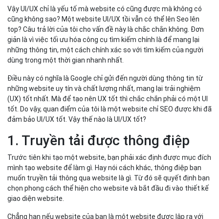
Vậy UI/UX chỉ là yếu tố mà website có cũng được mà không có
cũng không sao? Một website UI/UX tồi vẫn có thể lên Seo lên
top? Câu trả lời của tôi cho vấn đề này là chắc chắn không. Đơn
giản là vì việc tối ưu hóa công cụ tìm kiếm chính là để mang lại
những thông tin, một cách chính xác so với tìm kiếm của người
dùng trong một thời gian nhanh nhất.
Điều này có nghĩa là Google chỉ gửi đến người dùng thông tin từ
những website uy tín và chất lượng nhất, mang lại trải nghiệm
(UX) tốt nhất. Mà để tạo nên UX tốt thì chắc chắn phải có một UI
tốt. Do vậy, quan điểm của tôi là một website chỉ SEO được khi đã
đảm bảo UI/UX tốt. Vậy thế nào là UI/UX tốt?
1. Truyền tải được thông điệp
Trước tiên khi tạo một website, bạn phải xác định được mục đích
mình tạo website để làm gì. Hay nói cách khác, thông điệp bạn
muốn truyền tải thông qua website là gì. Từ đó sẽ quyết định bạn
chọn phong cách thể hiện cho website và bắt đầu đi vào thiết kế
giao diện website.
Chẳng hạn nếu website của bạn là một website được lập ra với