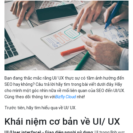
Bạn đang thắc mắc rằng UI/ UX thực sự có tầm ảnh hưởng đến
SEO hay không? Câu trả lời hãy tìm trong bài viết dưới đây. Hãy
cho mình một góc nhìn nữa về mối liên quan của SEO đến UI/UX.
Cùng theo dõi thông tin với
Bizfly Cloud
nhé!
Trước tiên, hãy tìm hiểu qua về UI/ UX.
Khái niệm cơ bản về UI/ UX
UI (User interface) - Giao diện người sử dụng
: UI trong lĩnh vực