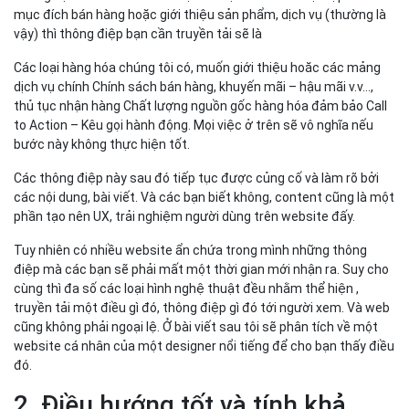
mục đích bán hàng hoặc giới thiệu sản phẩm, dịch vụ (thường là
vậy) thì thông điệp bạn cần truyền tải sẽ là
Các loại hàng hóa chúng tôi có, muốn giới thiệu hoăc các mảng
dịch vụ chính Chính sách bán hàng, khuyến mãi – hậu mãi v.v…,
thủ tục nhận hàng Chất lượng nguồn gốc hàng hóa đảm bảo Call
to Action – Kêu gọi hành động. Mọi việc ở trên sẽ vô nghĩa nếu
bước này không thực hiện tốt.
Các thông điệp này sau đó tiếp tục được củng cố và làm rõ bởi
các nội dung, bài viết. Và các bạn biết không, content cũng là một
phần tạo nên UX, trải nghiệm người dùng trên website đấy.
Tuy nhiên có nhiều website ẩn chứa trong mình những thông
điệp mà các bạn sẽ phải mất một thời gian mới nhận ra. Suy cho
cùng thì đa số các loại hình nghệ thuật đều nhằm thể hiện ,
truyền tải một điều gì đó, thông điệp gì đó tới người xem. Và web
cũng không phải ngoại lệ. Ở bài viết sau tôi sẽ phân tích về một
website cá nhân của một designer nổi tiếng để cho bạn thấy điều
đó.
2. Điều hướng tốt và tính khả