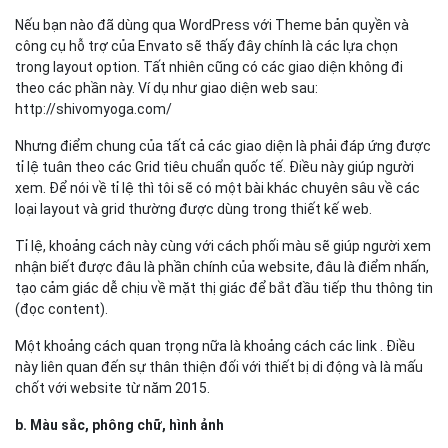
Nếu bạn nào đã dùng qua WordPress với Theme bản quyền và
công cụ hỗ trợ của Envato sẽ thấy đây chính là các lựa chọn
trong layout option. Tất nhiên cũng có các giao diện không đi
theo các phần này. Ví dụ như giao diện web sau:
http://shivomyoga.com/
Nhưng điểm chung của tất cả các giao diện là phải đáp ứng được
tỉ lệ tuân theo các Grid tiêu chuẩn quốc tế. Điều này giúp người
xem. Để nói về tỉ lệ thì tôi sẽ có một bài khác chuyên sâu về các
loại layout và grid thường được dùng trong thiết kế web.
Tỉ lệ, khoảng cách này cùng với cách phối màu sẽ giúp người xem
nhận biết được đâu là phần chính của website, đâu là điểm nhấn,
tạo cảm giác dễ chịu về mặt thị giác để bắt đầu tiếp thu thông tin
(đọc content).
Một khoảng cách quan trọng nữa là khoảng cách các link . Điều
này liên quan đến sự thân thiện đối với thiết bị di động và là mấu
chốt với website từ năm 2015.
b. Màu sắc, phông chữ, hình ảnh