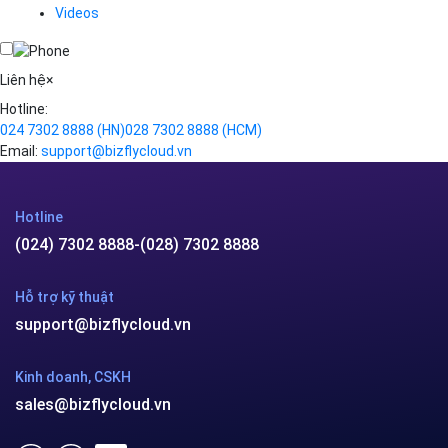
Traffic Manager
Videos
Cloud VPS
Kafka
Videos
Liên hệ
×
Hotline:
024 7302 8888
(HN)
028 7302 8888
(HCM)
Email:
support@bizflycloud.vn
Hotline
(024) 7302 8888
-
(028) 7302 8888
Hỗ trợ kỹ thuật
support@bizflycloud.vn
Kinh doanh, CSKH
sales@bizflycloud.vn