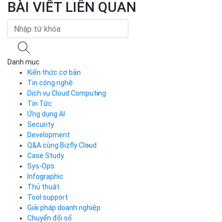
BÀI VIẾT LIÊN QUAN
Danh mục
Kiến thức cơ bản
Tin công nghệ
Dịch vụ Cloud Computing
Tin Tức
Cloud Server
CDN
Ứng dụng AI
Load Balancer
Security
Auto Scaling
Development
Container Registry
Q&A cùng Bizfly Cloud
Kubernetes
Case Study
Q&A về Bizfly Cloud Server
Cloud Database
Q&A về Bizfly Business Email
Thao tác kết nối tới server
Sys-Ops
Call Center
Videos
Videos
Infographic
Business Email
Thủ thuật
Simple Storage
Tool support
VOD
Giải pháp doanh nghiệp
VPN
Chuyển đổi số