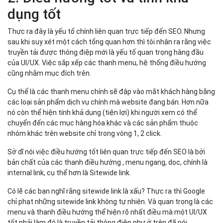
dụng tốt
Thực ra đây là yếu tố chính liên quan trực tiếp đến SEO. Nhưng
sau khi suy xét một cách tổng quan hơn thì tôi nhận ra rằng việc
truyền tải được thông điệp mới là yếu tố quan trọng hàng đầu
của UI/UX. Việc sắp xếp các thanh menu, hệ thống điều hướng
cũng nhằm mục đích trên.
Cụ thể là các thanh menu chính sẽ đập vào mắt khách hàng bằng
các loại sản phẩm dịch vụ chính mà website đang bán. Hơn nữa
nó còn thể hiện tính khả dụng (tiện lợi) khi người xem có thể
chuyển đến các mục hàng hóa khác và các sản phẩm thuộc
nhóm khác trên website chỉ trong vòng 1, 2 click.
Sở dĩ nói việc điều hướng tốt liên quan trực tiếp đến SEO là bởi
bản chất của các thanh điều hướng , menu ngang, dọc, chính là
internal link, cụ thể hơn là Sitewide link.
Có lẽ các bạn nghĩ rằng sitewide link là xấu? Thực ra thì Google
chỉ phạt những sitewide link không tự nhiên. Và quan trọng là các
menu và thanh điều hướng thể hiện rõ nhất điều mà một UI/UX
tốt phải làm đó là truyền tải thông điệp như ở trên đã nói.