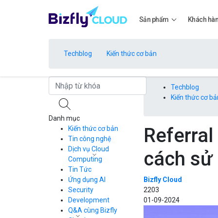
Sản phẩm
Khách hà
Techblog
Kiến thức cơ bản
Bảng giá
Techblog
Kiến thức cơ bả
Danh mục
Bảng giá
Referral
Kiến thức cơ bản
Tin công nghệ
Dịch vụ Cloud
cách sử
Bảng giá
Computing
Tin Tức
Cloud Server
CDN
Ứng dụng AI
Bizfly Cloud
Load Balancer
Security
2203
Bảng giá
Auto Scaling
Development
01-09-2024
Container Registry
Q&A cùng Bizfly
Kubernetes