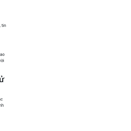
 tin
iao
ười
sử
ác
ình