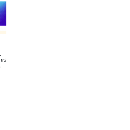
,
 trở
a