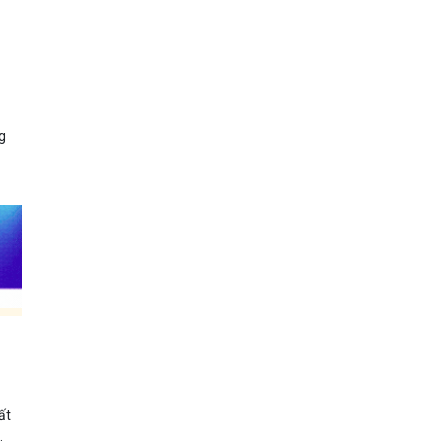
,
g
ất
.