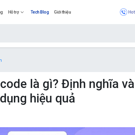
Hot
ng
Hỗ trợ
Tech Blog
Giới thiệu
Bảng giá
n
Bảng giá
 code là gì? Định nghĩa và
 dụng hiệu quả
Apps
Bảng giá