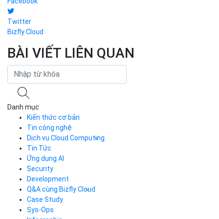
Facebook
Twitter
Bizfly Cloud
BÀI VIẾT LIÊN QUAN
Danh mục
Kiến thức cơ bản
Tin công nghệ
Dịch vụ Cloud Computing
Tin Tức
Cloud Server
CDN
Ứng dụng AI
Load Balancer
Security
Auto Scaling
Development
Container Registry
Q&A cùng Bizfly Cloud
Kubernetes
Case Study
Q&A về Bizfly Cloud Server
Cloud Database
Q&A về Bizfly Business Email
Thao tác kết nối tới server
Sys-Ops
Call Center
Videos
Videos