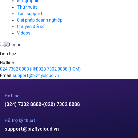
Infographic
Business Email
Thủ thuật
Simple Storage
Tool support
VOD
Giải pháp doanh nghiệp
VPN
Chuyển đổi số
Traffic Manager
Videos
Cloud VPS
Kafka
Videos
Liên hệ
×
Hotline:
024 7302 8888
(HN)
028 7302 8888
(HCM)
Email:
support@bizflycloud.vn
Hotline
(024) 7302 8888
-
(028) 7302 8888
Hỗ trợ kỹ thuật
support@bizflycloud.vn