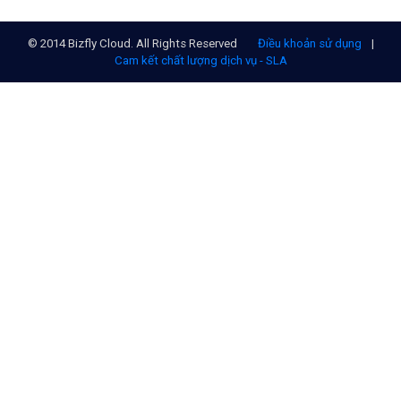
Chi nhánh TP.Hồ Chí Minh:
Địa chỉ:
Số 127 đường Võ Văn Tần, phường Xuân Hòa,
Thành phố Hồ Chí Minh.
Chi nhánh TP.Hải Phòng:
Địa chỉ:
310 Hai Bà Trưng, phường Lê Chân, TP. Hải Phòng.
© 2014 Bizfly Cloud. All Rights Reserved
Điều khoản sử dụng
|
Cam kết chất lượng dịch vụ - SLA