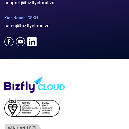
Email:
support@bizflycloud.vn
Hotline
(024) 7302 8888
-
(028) 7302 8888
Hỗ trợ kỹ thuật
support@bizflycloud.vn
Kinh doanh, CSKH
sales@bizflycloud.vn