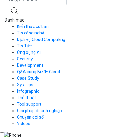
Danh mục
Kiến thức cơ bản
Tin công nghệ
Dịch vụ Cloud Computing
Tin Tức
Cloud Server
CDN
Ứng dụng AI
Load Balancer
Security
Auto Scaling
Development
Container Registry
Q&A cùng Bizfly Cloud
Kubernetes
Case Study
Q&A về Bizfly Cloud Server
Cloud Database
Q&A về Bizfly Business Email
Thao tác kết nối tới server
Sys-Ops
Call Center
Videos
Videos
Infographic
Business Email
Thủ thuật
Simple Storage
Tool support
VOD
Giải pháp doanh nghiệp
VPN
Chuyển đổi số
Traffic Manager
Videos
Cloud VPS
Kafka