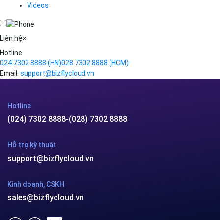
Videos
Cloud VPS
Kafka
Videos
Liên hệ
×
Hotline:
024 7302 8888
(HN)
028 7302 8888
(HCM)
Email:
support@bizflycloud.vn
Hotline
(024) 7302 8888
-
(028) 7302 8888
Hỗ trợ kỹ thuật
support@bizflycloud.vn
Kinh doanh, CSKH
sales@bizflycloud.vn