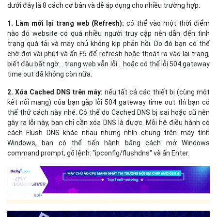
dưới đây là 8 cách cơ bản và dễ áp dụng cho nhiều trường hợp:
1. Làm mới lại trang web (Refresh):
có thể vào một thời điểm
nào đó website có quá nhiều người truy cập nên dẫn đến tình
trạng quá tải và máy chủ không kịp phản hồi. Do đó bạn có thể
chờ đợi vài phút và ấn F5 để refresh hoặc thoát ra vào lại trang,
biết đâu bất ngờ… trang web vẫn lỗi… hoặc có thể lỗi 504 gateway
time out đã không còn nữa.
2. Xóa Cached DNS trên máy:
nếu tất cả các thiết bị (cùng một
kết nối mạng) của bạn gặp lỗi 504 gateway time out thì bạn có
thể thử cách này nhé. Có thể do Cached DNS bị sai hoặc cũ nên
gây ra lỗi này, bạn chỉ cần xóa DNS là được. Mỗi hệ điều hành có
cách Flush DNS khác nhau nhưng nhìn chung trên máy tính
Windows, bạn có thể tiến hành bằng cách mở Windows
command prompt, gõ lệnh: "ipconfig/flushdns" và ấn Enter.