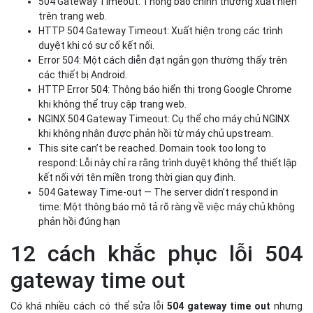
504 Gateway Timeout: Thông báo chính thường xuất hiện
trên trang web.
HTTP 504 Gateway Timeout: Xuất hiện trong các trình
duyệt khi có sự cố kết nối.
Error 504: Một cách diễn đạt ngắn gọn thường thấy trên
các thiết bị Android.
HTTP Error 504: Thông báo hiển thị trong Google Chrome
khi không thể truy cập trang web.
NGINX 504 Gateway Timeout: Cụ thể cho máy chủ NGINX
khi không nhận được phản hồi từ máy chủ upstream.
This site can’t be reached. Domain took too long to
respond: Lỗi này chỉ ra rằng trình duyệt không thể thiết lập
kết nối với tên miền trong thời gian quy định.
504 Gateway Time-out — The server didn’t respond in
time: Một thông báo mô tả rõ ràng về việc máy chủ không
phản hồi đúng hạn
12 cách khắc phục lỗi 504
gateway time out
Có khá nhiều cách có thể sửa lỗi
504 gateway time out
nhưng