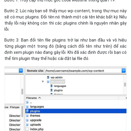
Bước 1: Truy cập thư mục gốc code website thông qua FTP.
Bước 2: Lúc này bạn sẽ thấy mục wp-content, trong thư mục này
sẽ có mục plugins. Đổi tên nó thành một cái tên khác bất kỳ. Nếu
thấy lỗi này không còn thì các plugins chính là nguyên nhân gây
lỗi.
Bước 3: Bạn đổi tên file plugins trở lại như ban đầu và vô hiệu
từng plugin một trong đó (bằng cách đổi tên như trên) để xác
định xem plugin nào đang gây lỗi. Khi đã xác định được rồi bạn có
thể tìm plugin thay thế hoặc cài đặt lại file đó.