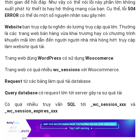
thời gian để hồi đáp. Như vậy có thể nói lỗi này phần lớn không
xuất phát từ thiết bị hay hệ thống mạng của bạn. Cụ thể, lỗi
504
ERROR
có thể do một số nguyên nhân sau gây nên:
Website
bạn truy cập bị nghẽn do lượng truy cập quá lớn. Thường
là các trang web bán hàng vừa khai trương hay có chương trình
khuyến mãi lớn dẫn đến người người nhà nhà hóng hớt truy cập
làm website quá tải.
Trang web dùng
WordPress
có sử dụng
Woocomerce
.
Trang web có quá nhiều
wc_sessions
với Woocommerce.
Request
từ các bảng làm quá tải database.
Query database
có request lớn tới server gây ra sự quá tải.
Có quá nhiều truy vấn
SQL
tới
_wc_session_xxx
và
_wc_session_expires_xxx