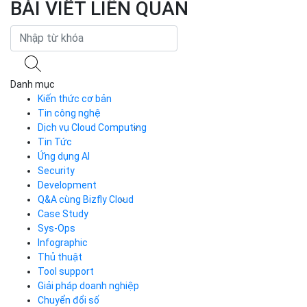
BÀI VIẾT LIÊN QUAN
Danh mục
Kiến thức cơ bản
Tin công nghệ
Dịch vụ Cloud Computing
Tin Tức
Cloud Server
CDN
Ứng dụng AI
Load Balancer
Security
Auto Scaling
Development
Container Registry
Q&A cùng Bizfly Cloud
Kubernetes
Case Study
Q&A về Bizfly Cloud Server
Cloud Database
Q&A về Bizfly Business Email
Thao tác kết nối tới server
Sys-Ops
Call Center
Videos
Videos
Infographic
Business Email
Thủ thuật
Simple Storage
Tool support
VOD
Giải pháp doanh nghiệp
VPN
Chuyển đổi số
Traffic Manager