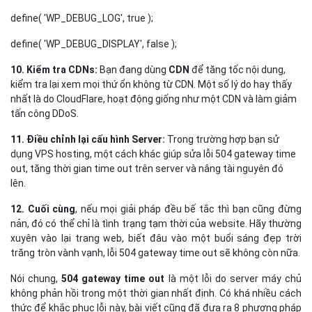
define( 'WP_DEBUG_LOG', true );
define( 'WP_DEBUG_DISPLAY', false );
10. Kiểm tra CDNs:
Bạn đang dùng
CDN
để tăng tốc nội dung,
kiểm tra lại xem mọi thứ ổn không từ CDN. Một số lý do hay thấy
nhất là do CloudFlare, hoạt động giống như một CDN và làm giảm
tấn công DDoS.
11. Điều chỉnh lại cấu hình Server:
Trong trường hợp bạn sử
dụng VPS hosting, một cách khác giúp sửa lỗi 504 gateway time
out, tăng thời gian time out trên server và nâng tài nguyên đó
lên.
12. Cuối cùng
, nếu mọi giải pháp đều bế tắc thì bạn cũng đừng
nản, đó có thể chỉ là tình trạng tạm thời của website. Hãy thường
xuyên vào lại trang web, biết đâu vào một buổi sáng đẹp trời
trăng tròn vành vạnh, lỗi 504 gateway time out sẽ không còn nữa.
Nói chung,
504 gateway time out
là một lỗi do server máy chủ
không phản hồi trong một thời gian nhất định. Có khá nhiều cách
thức để khắc phục lỗi này, bài viết cũng đã đưa ra 8 phương pháp