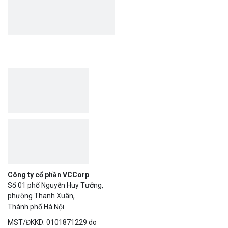
SẢN PHẨM
Bizfly Cloud Server
Bizfly Cloud CDN
Bizfly Cloud Business Email
Bizfly Cloud Load Balancer
Bizfly Cloud Simple Storage
Bizfly Cloud Pre-built Application