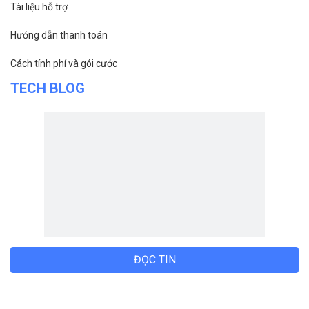
Trụ sở chính
Địa chỉ:
Số 01 phố Nguyễn Huy Tưởng, phường Thanh
Xuân, Thành phố Hà Nội.
Chi nhánh TP.Hồ Chí Minh:
Địa chỉ:
Số 127 đường Võ Văn Tần, phường Xuân Hòa,
Thành phố Hồ Chí Minh.
Chi nhánh TP.Hải Phòng:
Địa chỉ:
310 Hai Bà Trưng, phường Lê Chân, TP. Hải Phòng.
© 2014 Bizfly Cloud. All Rights Reserved
Điều khoản sử dụng
|
Cam kết chất lượng dịch vụ - SLA