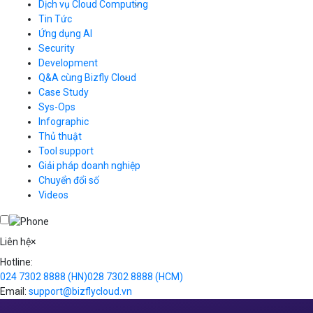
Hotline
(024) 7302 8888
-
(028) 7302 8888
Hỗ trợ kỹ thuật
support@bizflycloud.vn
Kinh doanh, CSKH
sales@bizflycloud.vn