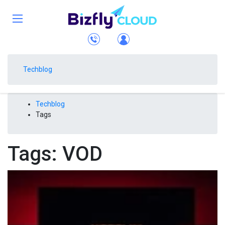
Techblog
Techblog
Tags
Tags: VOD
Những ứng dụng xem phim trên Smart TV hay và hấp dẫn
Dịch vụ Cloud Computing
Vinh Phạm