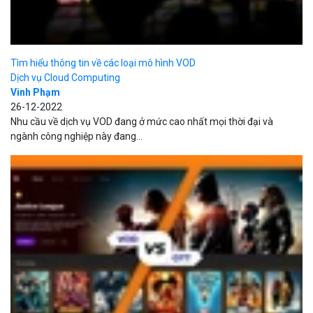
Tìm hiểu điểm khác biệt giữa VOD và OTT là gì?
Dịch vụ Cloud Computing
Vinh Phạm
23-12-2022
Ranh giới phân biệt giữa VOD và OTT đang dần trở nên mờ nhạt.
Tuy nhiên, chúng vẫn là hai...
VOD là gì? Tổng quan về VoD - Video on Demand - triển khai...