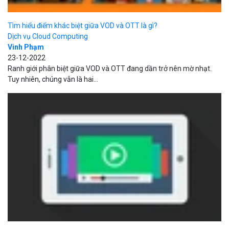
Dịch vụ Cloud Computing
Vinh Phạm
07-12-2022
VOD là gì? Sự khác nhau giữa live streaming và video on demand?
Thực tế, hai hình thức này cũng...
TAGS
SQL injection
sql
hosting
hybrid cloud
xử lý lỗ hổng
tốc độ tải
trang
bkav
SSL
html
Iaas
microsoft
socks proxy
ubuntu
cloud
computing
Tên miền
AI
Content Delivery Network
android
cloud
storage
Token
ransomware
Bizfly Cloud
Danh mục
Kiến thức cơ bản
Tin công nghệ
Dịch vụ Cloud Computing