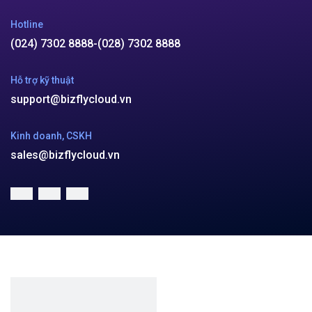
Công ty cổ phần VCCorp
Số 01 phố Nguyễn Huy Tưởng,
phường Thanh Xuân,
Thành phố Hà Nội.
MST/ĐKKD: 0101871229 do
Sở Kế hoạch và Đầu tư
cấp ngày 27/8/2015