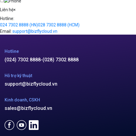
Videos
Liên hệ
×
Hotline:
024 7302 8888
(HN)
028 7302 8888
(HCM)
Email:
support@bizflycloud.vn
Hotline
(024) 7302 8888
-
(028) 7302 8888
Hỗ trợ kỹ thuật
support@bizflycloud.vn
Kinh doanh, CSKH
sales@bizflycloud.vn