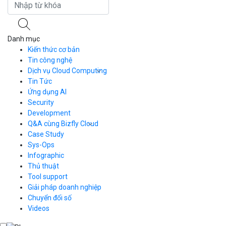
Danh mục
Kiến thức cơ bản
Tin công nghệ
Dịch vụ Cloud Computing
Tin Tức
Cloud Server
CDN
Ứng dụng AI
Load Balancer
Security
Auto Scaling
Development
Container Registry
Q&A cùng Bizfly Cloud
Kubernetes
Case Study
Q&A về Bizfly Cloud Server
Cloud Database
Q&A về Bizfly Business Email
Thao tác kết nối tới server
Sys-Ops
Call Center
Videos
Videos
Infographic
Business Email
Thủ thuật
Simple Storage
Tool support
VOD
Giải pháp doanh nghiệp
VPN
Chuyển đổi số
Traffic Manager
Videos
Cloud VPS
Kafka