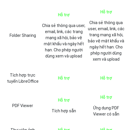
Hỗ trợ
Hỗ trợ
Chia sẻ thông qua
Chia sẻ thông qua user,
user, email, link, các
email, link, các trang
trang mạng xã hội,
Folder Sharing
mạng xã hội, bảo vệ
bảo vệ mật khẩu và
mật khẩu và ngày hết
ngày hết hạn. Cho
hạn. Cho phép người
phép người dùng
dùng xem và upload
xem và upload
Tích hợp trực
Hỗ trợ
Hỗ trợ
tuyến LibreOffice
Hỗ trợ
Hỗ trợ
PDF Viewer
Ứng dụng PDF
Tích hợp sẵn
Viewer có sẵn