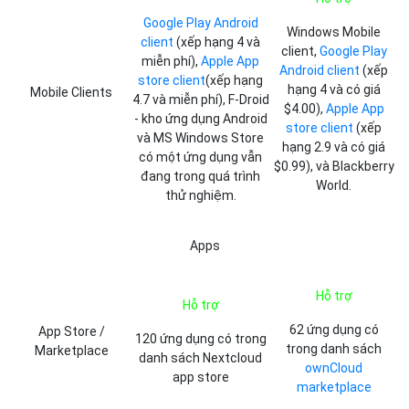
Google Play Android
Windows Mobile
client
(xếp hạng 4 và
client,
Google Play
miễn phí),
Apple App
Android client
(xếp
store client
(xếp hạng
hạng 4 và có giá
Mobile Clients
4.7 và miễn phí), F-Droid
$4.00),
Apple App
- kho ứng dụng Android
store client
(xếp
và MS Windows Store
hạng 2.9 và có giá
có một ứng dụng vẫn
$0.99), và Blackberry
đang trong quá trình
World.
thử nghiệm.
Apps
Hỗ trợ
Hỗ trợ
62 ứng dụng có
App Store /
120 ứng dụng có trong
trong danh sách
Marketplace
danh sách Nextcloud
ownCloud
app store
marketplace