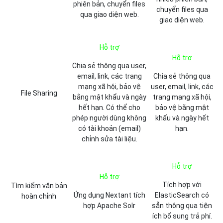
phiên bản, chuyển files
chuyển files qua
qua giao diện web.
giao diện web.
Hỗ trợ
Hỗ trợ
Chia sẻ thông qua user,
email, link, các trang
Chia sẻ thông qua
mạng xã hội, bảo vệ
user, email, link, các
File Sharing
bằng mật khẩu và ngày
trang mạng xã hội,
hết hạn. Có thể cho
bảo vệ bằng mật
phép người dùng không
khẩu và ngày hết
có tài khoản (email)
hạn.
chỉnh sửa tài liệu.
Hỗ trợ
Hỗ trợ
Tích hợp với
Tìm kiếm văn bản
Ứng dụng Nextant tích
ElasticSearch có
hoàn chỉnh
hợp Apache Solr
sẵn thông qua tiện
ích bổ sung trả phí.