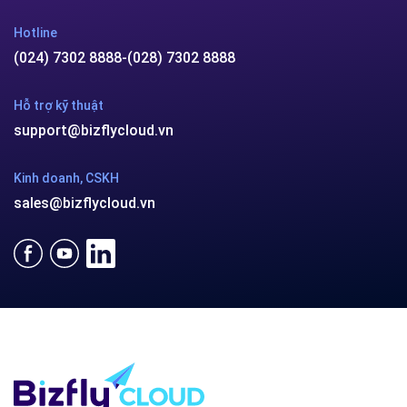
Hotline
(024) 7302 8888
-
(028) 7302 8888
Hỗ trợ kỹ thuật
support@bizflycloud.vn
Kinh doanh, CSKH
sales@bizflycloud.vn