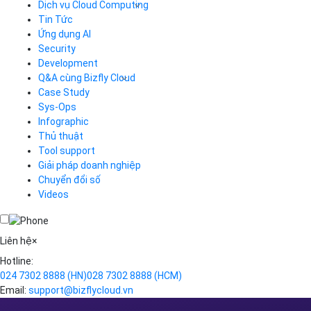
Dịch vụ Cloud Computing
Tin Tức
Cloud Server
CDN
Ứng dụng AI
Load Balancer
Security
Auto Scaling
Development
Container Registry
Q&A cùng Bizfly Cloud
Kubernetes
Case Study
Q&A về Bizfly Cloud Server
Cloud Database
Q&A về Bizfly Business Email
Thao tác kết nối tới server
Sys-Ops
Call Center
Videos
Videos
Infographic
Business Email
Thủ thuật
Simple Storage
Tool support
VOD
Giải pháp doanh nghiệp
VPN
Chuyển đổi số
Traffic Manager
Videos
Cloud VPS
Kafka
Videos
Liên hệ
×
Hotline:
024 7302 8888
(HN)
028 7302 8888
(HCM)
Email:
support@bizflycloud.vn