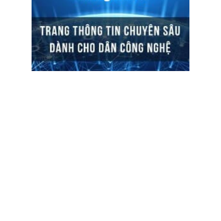
ĐỌC TIN
Trụ sở chính
Địa chỉ:
Số 01 phố Nguyễn Huy Tưởng, phường Thanh
Xuân, Thành phố Hà Nội.
Chi nhánh TP.Hồ Chí Minh: