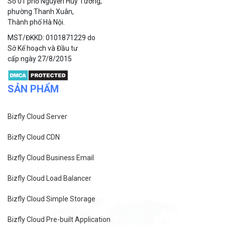
Hỗ trợ kỹ thuật
support@bizflycloud.vn
Kinh doanh, CSKH
sales@bizflycloud.vn