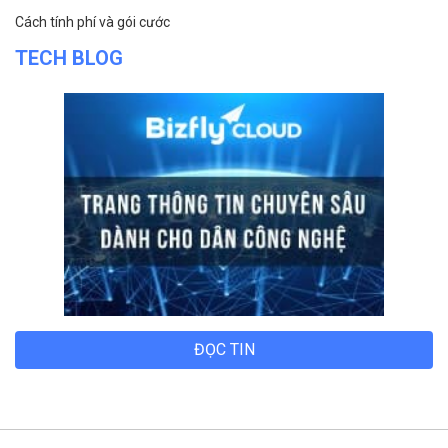
Bizfly Cloud CDN
Bizfly Cloud Business Email
Bizfly Cloud Load Balancer
Bizfly Cloud Simple Storage
Bizfly Cloud Pre-built Application
Bizfly Cloud VPN
Bizfly Cloud Container Registry
Xem Thêm
VỀ BIZFLY CLOUD
Giới thiệu
Khách hàng