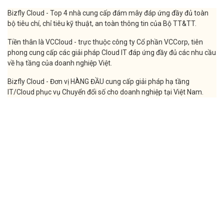
- Số tiền KM chỉ được dùng trong phạm vi tháng KM. Ví dụ: KH được
KM tặng 1 tháng khi mua trả trước 6 tháng sử dụng thì số tiền KM
sẽ chỉ được dùng trong tháng thứ 7
Đăng ký nhận ưu đãi tại:
https://manage.bizflycloud.vn/register
Mọi thắc mắc về chương trình, Quý khách hàng vui lòng liên hệ với
Bizfly Cloud bằng cách chọn một trong những kênh sau:
Hotline: 024 7302 8888 - 028 7302 8888
Email: support@bizflycloud.vn | sales@bizflycloud.vn
Facebook:
https://facebook.com/BizflyCloud.VCCorp
Bizfly Cloud - Top 4 nhà cung cấp đám mây đáp ứng đầy đủ toàn
bộ tiêu chí, chỉ tiêu kỹ thuật, an toàn thông tin của Bộ TT&TT.
Tiền thân là VCCloud - trực thuộc công ty Cổ phần VCCorp, tiên
phong cung cấp các giải pháp Cloud IT đáp ứng đầy đủ các nhu cầu
về hạ tầng của doanh nghiệp Việt.
Bizfly Cloud - Đơn vị HÀNG ĐẦU cung cấp giải pháp hạ tầng
IT/Cloud phục vụ Chuyển đổi số cho doanh nghiệp tại Việt Nam.