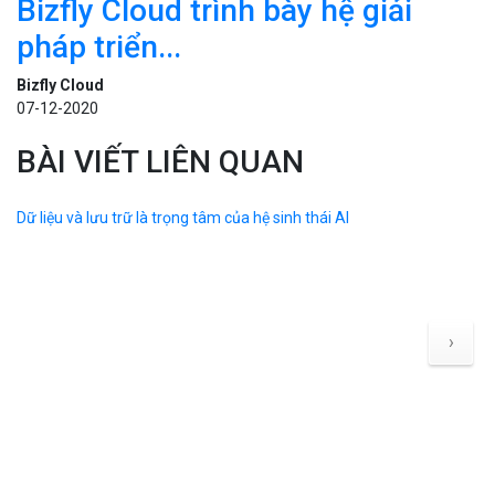
Tin Tức
Công nghệ bỏ phiếu tại Mỹ thay
đổi...
Bizfly Cloud
07-11-2020
Tin Tức
Trẻ em có thể học ngôn ngữ
lập...
Bizfly Cloud
11-11-2020