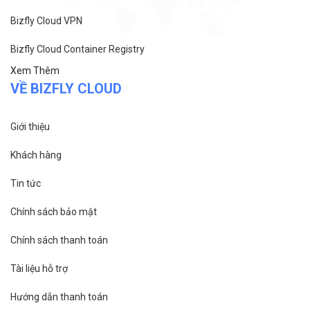
Công ty cổ phần VCCorp
Số 01 phố Nguyễn Huy Tưởng,
phường Thanh Xuân,
Thành phố Hà Nội.
MST/ĐKKD: 0101871229 do
Sở Kế hoạch và Đầu tư
cấp ngày 27/8/2015
SẢN PHẨM
Bizfly Cloud Server