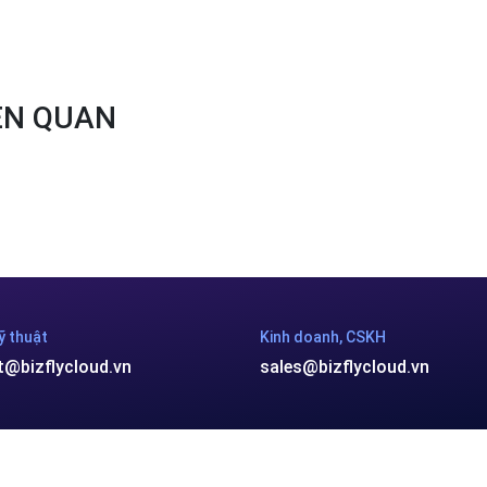
IÊN QUAN
ỹ thuật
Kinh doanh, CSKH
t@bizflycloud.vn
sales@bizflycloud.vn