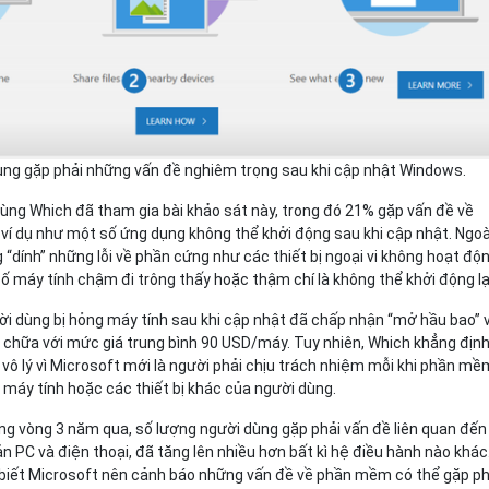
ng gặp phải những vấn đề nghiêm trọng sau khi cập nhật Windows.
dùng Which đã tham gia bài khảo sát này, trong đó 21% gặp vấn đề về
ví dụ như một số ứng dụng không thể khởi động sau khi cập nhật. Ngoà
 “dính” những lỗi về phần cứng như các thiết bị ngoại vi không hoạt độ
 máy tính chậm đi trông thấy hoặc thậm chí là không thể khởi động lạ
ời dùng bị hỏng máy tính sau khi cập nhật đã chấp nhận “mở hầu bao” 
 chữa với mức giá trung bình 90 USD/máy. Tuy nhiên, Which khẳng địn
 vô lý vì Microsoft mới là người phải chịu trách nhiệm mỗi khi phần mề
o máy tính hoặc các thiết bị khác của người dùng.
ng vòng 3 năm qua, số lượng người dùng gặp phải vấn đề liên quan đến
n PC và điện thoại, đã tăng lên nhiều hơn bất kì hệ điều hành nào khác
 biết Microsoft nên cảnh báo những vấn đề về phần mềm có thể gặp ph