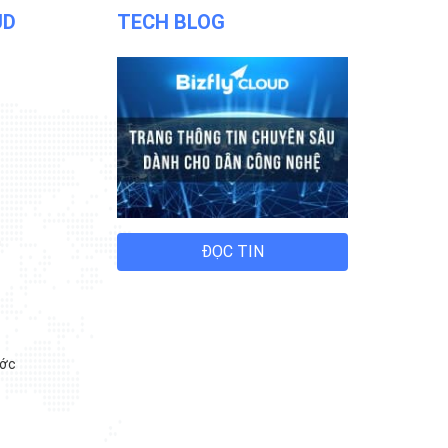
UD
TECH BLOG
n
ĐỌC TIN
n
ước