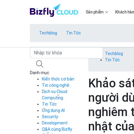
Sản phẩm
Khách hà
Techblog
Tin Tức
Bảng giá
Techblog
Tin Tức
Danh mục
Bảng giá
Khảo sát
Kiến thức cơ bản
Tin công nghệ
Dịch vụ Cloud
người d
Bảng giá
Computing
Tin Tức
Cloud Server
nghiêm 
CDN
Ứng dụng AI
Load Balancer
Security
Bảng giá
nhật củ
Auto Scaling
Development
Container Registry
Q&A cùng Bizfly
Kubernetes