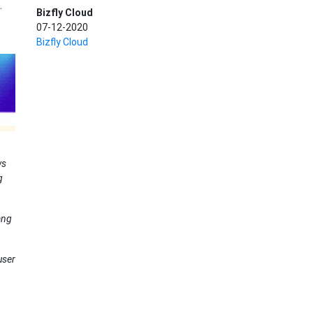
.
Bizfly Cloud
07-12-2020
Bizfly Cloud
ws
g
ang
user