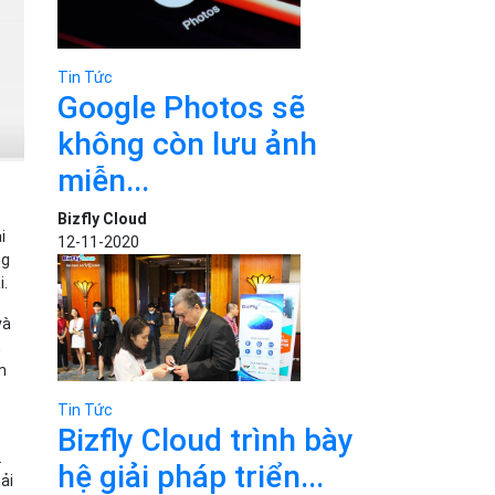
Tin Tức
Google Photos sẽ
không còn lưu ảnh
miễn...
Bizfly Cloud
i
12-11-2020
ng
i.
và
h
m
Tin Tức
Bizfly Cloud trình bày
.
hệ giải pháp triển...
ải