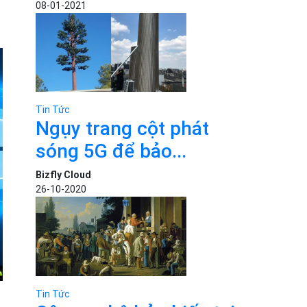
08-01-2021
Tin Tức
Ngụy trang cột phát
sóng 5G để bảo...
Bizfly Cloud
26-10-2020
Tin Tức