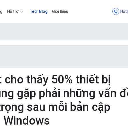
Hotl
ng
Hỗ trợ
Tech Blog
Giới thiệu
Bảng giá
Bảng giá
 cho thấy 50% thiết bị
ùng gặp phải những vấn đ
Apps
trọng sau mỗi bản cập
Bảng giá
a Windows