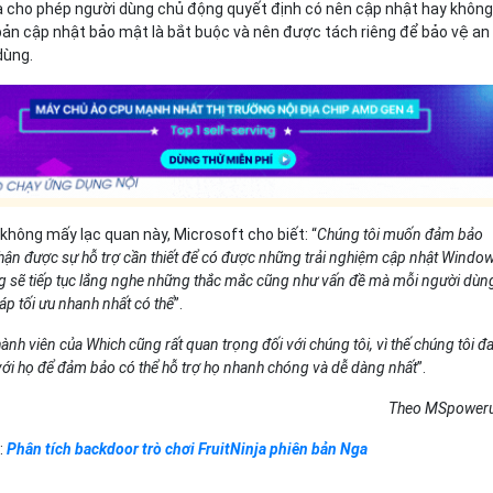
à cho phép người dùng chủ động quyết định có nên cập nhật hay không
bản cập nhật bảo mật là bắt buộc và nên được tách riêng để bảo vệ an
dùng.
không mấy lạc quan này, Microsoft cho biết: “
Chúng tôi muốn đảm bảo
nhận được sự hỗ trợ cần thiết để có được những trải nghiệm cập nhật Windo
ũng sẽ tiếp tục lắng nghe những thắc mắc cũng như vấn đề mà mỗi người dùn
áp tối ưu nhanh nhất có thể
”.
ành viên của Which cũng rất quan trọng đối với chúng tôi, vì thế chúng tôi đ
ệ với họ để đảm bảo có thể hỗ trợ họ nhanh chóng và dễ dàng nhất
”.
Theo MSpower
:
Phân tích backdoor trò chơi FruitNinja phiên bản Nga