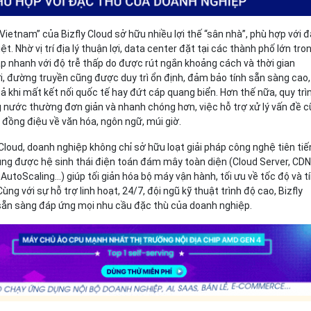
ietnam” của Bizfly Cloud sở hữu nhiều lợi thế “sân nhà”, phù hợp với 
t. Nhờ vị trí địa lý thuận lợi, data center đặt tại các thành phố lớn tro
p nhanh với độ trễ thấp do được rút ngắn khoảng cách và thời gian
ời, đường truyền cũng được duy trì ổn định, đảm bảo tính sẵn sàng cao,
ả khi mất kết nối quốc tế hay đứt cáp quang biển. Hơn thế nữa, quy trì
g nước thường đơn giản và nhanh chóng hơn, việc hỗ trợ xử lý vấn đề 
 đồng điệu về văn hóa, ngôn ngữ, múi giờ.
 Cloud, doanh nghiệp không chỉ sở hữu loạt giải pháp công nghệ tiên tiế
ng được hệ sinh thái điện toán đám mây toàn diện (Cloud Server, CDN
AutoScaling…) giúp tối giản hóa bộ máy vận hành, tối ưu về tốc độ và t
ng với sự hỗ trợ linh hoạt, 24/7, đội ngũ kỹ thuật trình độ cao, Bizfly
y sẵn sàng đáp ứng mọi nhu cầu đặc thù của doanh nghiệp.