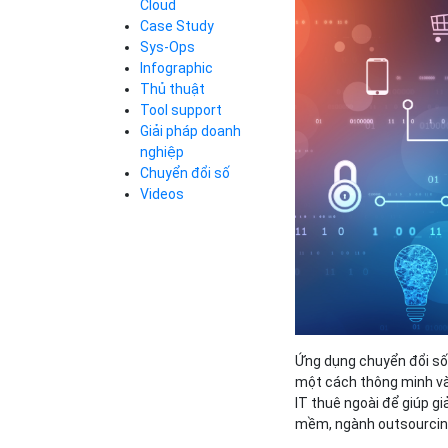
Cloud
Cloud Database
Case Study
Q&A về Bizfly
Bảng giá
Call Center
Cloud Server
Sys-Ops
Business Email
Q&A về Bizfly
Thao tác kết nối
Infographic
Simple Storage
tới server
Business Email
Thủ thuật
VOD
Videos
Videos
Tool support
Bảng giá
VPN
Giải pháp doanh
Traffic Manager
nghiệp
Cloud VPS
Chuyển đổi số
Kafka
Bảng giá
Videos
Videos
Bảng giá
Bảng giá
Ứng dụng chuyển đổi số
một cách thông minh và 
IT thuê ngoài để giúp gi
mềm, ngành outsourcin