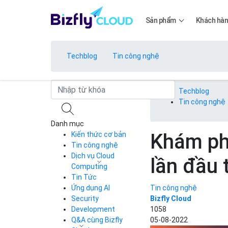
Sản phẩm
Khách hà
Techblog
Tin công nghệ
Bảng giá
Techblog
Tin công nghệ
Danh mục
Bảng giá
Khám phá
Kiến thức cơ bản
Tin công nghệ
Dịch vụ Cloud
lần đầu 
Bảng giá
Computing
Tin Tức
Cloud Server
CDN
Ứng dụng AI
Tin công nghệ
Load Balancer
Security
Bizfly Cloud
Bảng giá
Auto Scaling
Development
1058
Container Registry
Q&A cùng Bizfly
05-08-2022
Kubernetes