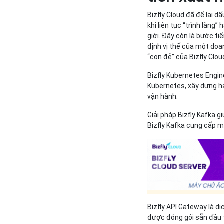
Bizfly Cloud đã để lại d
khi liên tục “trình làn
giới. Đây còn là bước t
định vị thế của một do
“con đẻ” của Bizfly Clou
Bizfly Kubernetes Engine
Kubernetes, xây dựng hạ
vận hành.
Giải pháp Bizfly Kafka 
Bizfly Kafka cung cấp me
Bizfly API Gateway là dị
được đóng gói sẵn đầu t