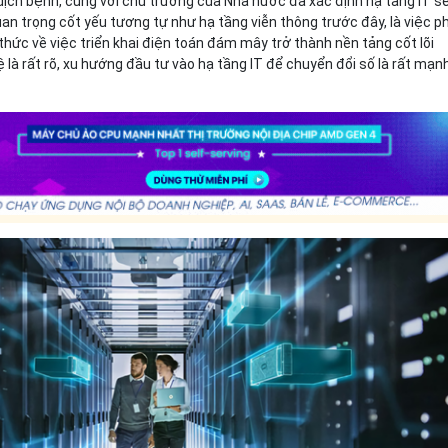
dịch bệnh, cùng với chủ trương của Nhà nước đã xác định hạ tầng IT sẽ
n trọng cốt yếu tương tự như hạ tầng viễn thông trước đây, là việc p
thức về việc triển khai điện toán đám mây trở thành nền tảng cốt lõi
 là rất rõ, xu hướng đầu tư vào hạ tầng IT để chuyển đổi số là rất mạn