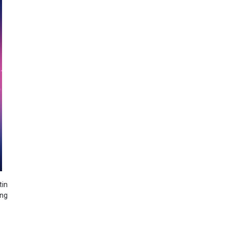
tin
ầng