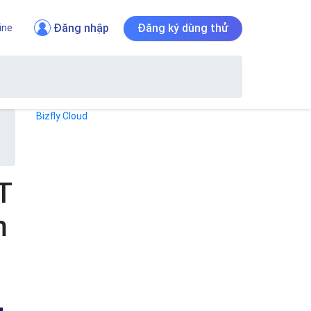
Đăng nhập
Đăng ký dùng thử
ine
Bizfly Cloud
T
m