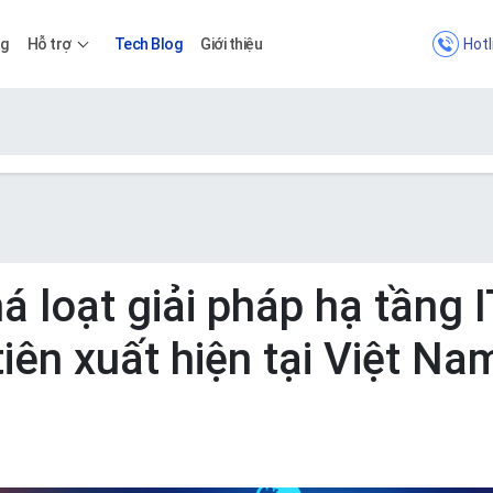
Hotl
ng
Hỗ trợ
Tech Blog
Giới thiệu
Bảng giá
Bảng giá
 loạt giải pháp hạ tầng I
tiên xuất hiện tại Việt Na
Apps
Bảng giá