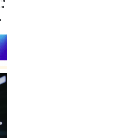
 là
hải
h