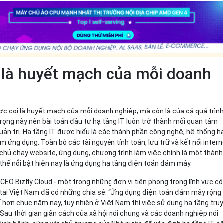
 là huyết mạch của mỗi doanh
ợc coi là huyết mạch của mỗi doanh nghiệp, mà còn là của cả quá trìn
 trọng này nên bài toán đầu tư hạ tầng IT luôn trở thành mối quan tâm
ản trị. Hạ tầng IT được hiểu là các thành phần công nghệ, hệ thống h
m ứng dụng. Toàn bộ các tài nguyên tính toán, lưu trữ và kết nối intern
y chủ chạy website, ứng dụng, chương trình làm việc chính là một thành
 thế nổi bật hiện nay là ứng dụng hạ tầng điện toán đám mây.
CEO Bizfly Cloud - một trong những đơn vị tiên phong trong lĩnh vực c
tại Việt Nam đã có những chia sẻ: “Ứng dụng điện toán đám mây rộng 
hế hơn chục năm nay, tuy nhiên ở Việt Nam thì việc sử dụng hạ tầng tru
 Sau thời gian giãn cách của xã hội nói chung và các doanh nghiệp nói