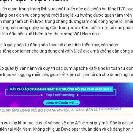
ấu ấn quan trọng trong lĩnh vực phát triển các giải pháp hạ tầng IT/Clou
g” hàng loạt dịch vụ công nghệ mới đang là xu hướng được quan tâm trên
iến mang tầm chiến lược trong chặng đường làm chủ công nghệ lõi, kh
anh nghiệp công nghệ hàng đầu trong nước. Đơn cử là một số sản phẩ
d lần đầu tiên xuất hiện trên thị trường Việt Nam như:
 là giải pháp tự động hóa toàn bộ quy trình triển khai, vận hành
 tầng container cho ứng dụng chỉ với vài cú click mà không cần công 
giúp quản lý, vận hành và duy trì các cụm Apache Kafka hoàn toàn tự độ
trics và logging miễn phí, giúp tiết kiệm chi phí tối đa cho doanh nghiệ
ch vụ giúp khởi tạo, duy trì và bảo vệ các API ở mọi quy mô. Đây là giải 
iên tại Việt Nam, không chỉ giúp Developer thuận tiện và dễ dàng hơn 