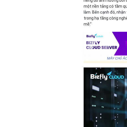
riêng do ảnh hưởng bởi 
một nền tảng có tầm qua
làm. Bên cạnh đó, nhận 
trong hạ tầng công nghệ
mẽ.”