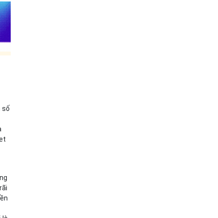
h số
ạ
et
ông
rãi
yền