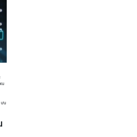
c
 xu
i ưu
u