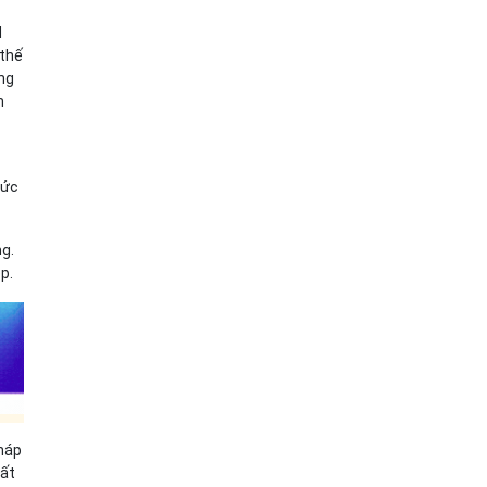
d
 thế
ẳng
m
sức
ng.
p.
pháp
rất