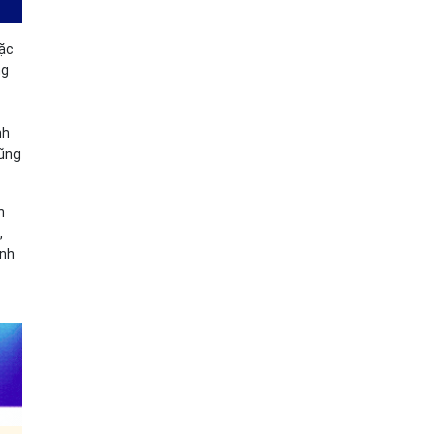
đặc
ng
nh
cũng
n
,
ính