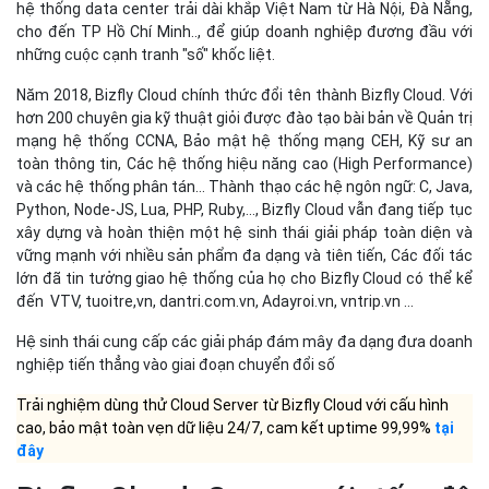
hệ thống data center trải dài khắp Việt Nam từ Hà Nội, Đà Nẵng,
cho đến TP Hồ Chí Minh.., để giúp doanh nghiệp đương đầu với
những cuộc cạnh tranh "số" khốc liệt.
Năm 2018, Bizfly Cloud chính thức đổi tên thành Bizfly Cloud. Với
hơn 200 chuyên gia kỹ thuật giỏi được đào tạo bài bản về Quản trị
mạng hệ thống CCNA, Bảo mật hệ thống mạng CEH, Kỹ sư an
toàn thông tin, Các hệ thống hiệu năng cao (High Performance)
và các hệ thống phân tán… Thành thạo các hệ ngôn ngữ: C, Java,
Python, Node-JS, Lua, PHP, Ruby,…, Bizfly Cloud vẫn đang tiếp tục
xây dựng và hoàn thiện một hệ sinh thái giải pháp toàn diện và
vững mạnh với nhiều sản phẩm đa dạng và tiên tiến, Các đối tác
lớn đã tin tưởng giao hệ thống của họ cho Bizfly Cloud có thể kể
đến VTV, tuoitre,vn, dantri.com.vn, Adayroi.vn, vntrip.vn …
Hệ sinh thái cung cấp các giải pháp đám mây đa dạng đưa doanh
nghiệp tiến thẳng vào giai đoạn chuyển đổi số
Trải nghiệm dùng thử Cloud Server từ Bizfly Cloud với cấu hình
cao, bảo mật toàn vẹn dữ liệu 24/7, cam kết uptime 99,99%
tại
đây