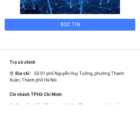
ĐỌC TIN
Trụ sở chính
Địa chỉ:
Số 01 phố Nguyễn Huy Tưởng, phường Thanh
Xuân, Thành phố Hà Nội.
Chi nhánh TP.Hồ Chí Minh:
Địa chỉ:
Số 127 đường Võ Văn Tần, phường Xuân Hòa,
Thành phố Hồ Chí Minh.
Chi nhánh TP.Hải Phòng:
Địa chỉ:
310 Hai Bà Trưng, phường Lê Chân, TP. Hải