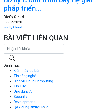
Bizfly Cloud trình bày hệ giải
pháp triển...
Bizfly Cloud
07-12-2020
Bizfly Cloud
BÀI VIẾT LIÊN QUAN
Danh mục
Kiến thức cơ bản
Tin công nghệ
Dịch vụ Cloud Computing
Tin Tức
Cloud Server
CDN
Ứng dụng AI
Load Balancer
Security
Auto Scaling
Development
Container Registry
Q&A cùng Bizfly Cloud
Kubernetes