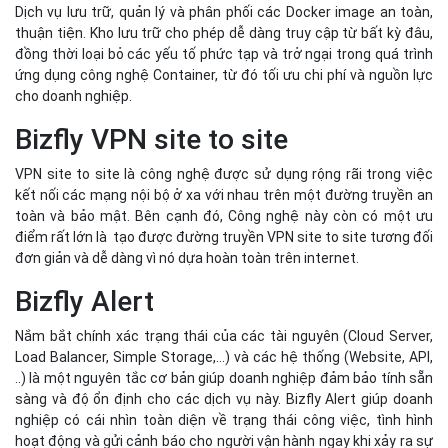
Dịch vụ lưu trữ, quản lý và phân phối các Docker image an toàn,
thuận tiện. Kho lưu trữ cho phép dễ dàng truy cập từ bất kỳ đâu,
đồng thời loại bỏ các yếu tố phức tạp và trở ngại trong quá trình
ứng dụng công nghệ Container, từ đó tối ưu chi phí và nguồn lực
cho doanh nghiệp.
Bizfly VPN site to site
VPN site to site là công nghệ được sử dụng rộng rãi trong việc
kết nối các mạng nội bộ ở xa với nhau trên một đường truyền an
toàn và bảo mật. Bên cạnh đó, Công nghệ này còn có một ưu
điểm rất lớn là tạo được đường truyền VPN site to site tương đối
đơn giản và dễ dàng vì nó dựa hoàn toàn trên internet.
Bizfly Alert
Nắm bắt chính xác trạng thái của các tài nguyên (Cloud Server,
Load Balancer, Simple Storage,...) và các hệ thống (Website, API,
..) là một nguyên tắc cơ bản giúp doanh nghiệp đảm bảo tính sẵn
sàng và độ ổn định cho các dịch vụ này. Bizfly Alert giúp doanh
nghiệp có cái nhìn toàn diện về trạng thái công việc, tình hình
hoạt động và gửi cảnh báo cho người vận hành ngay khi xảy ra sự