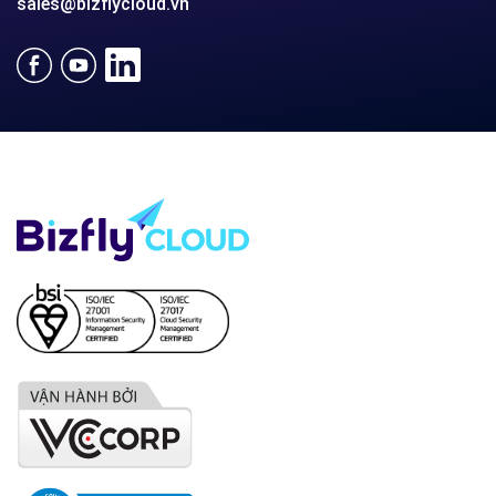
Hotline:
024 7302 8888
(HN)
028 7302 8888
(HCM)
Email:
support@bizflycloud.vn
Hotline
(024) 7302 8888
-
(028) 7302 8888
Hỗ trợ kỹ thuật
support@bizflycloud.vn
Kinh doanh, CSKH
sales@bizflycloud.vn