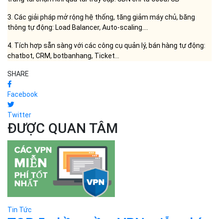
online để ứng phó kịp thời với dịch Covid 19 có thể sẽ thất bại nếu
không thể đảm bảo NHANH VÀ NGAY. Áp dụng ngay các giải pháp
tự động, đồng bộ, tích hợp sẵn sàng, việc triển khai có thể chỉ
tính bằng PHÚT, sử dụng vài THAO TÁC đơn giản. Các giải pháp
được VCCorp khuyên dùng:
1. Giải pháp Máy chủ ảo Cloud Server lưu trữ ứng dụng, phần
mềm, website... khởi tạo chỉ 45 giây, giá chỉ từ 3000đ/ngày
2. Giải pháp Tăng tốc độ website tới 16 lần, không còn tình trạng
trang tải chậm khi quá tải truy cập: CDN chỉ từ 800đ/GB
3. Các giải pháp mở rộng hệ thống, tăng giảm máy chủ, băng
thông tự động: Load Balancer, Auto-scaling....
4. Tích hợp sẵn sàng với các công cụ quản lý, bán hàng tự động:
chatbot, CRM, botbanhang, Ticket...
SHARE
Facebook