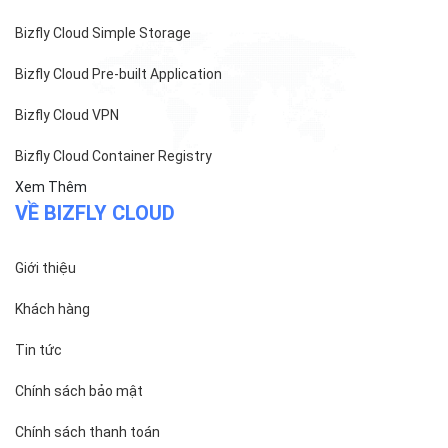
MST/ĐKKD: 0101871229 do
Sở Kế hoạch và Đầu tư
cấp ngày 27/8/2015
SẢN PHẨM
Bizfly Cloud Server
Bizfly Cloud CDN
Bizfly Cloud Business Email
Bizfly Cloud Load Balancer
Bizfly Cloud Simple Storage
Bizfly Cloud Pre-built Application
Bizfly Cloud VPN