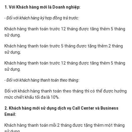
được xem là yếu tố then chốt để doanh nghiệp đứng vững trước
tâm bão, và sẵn sàng chuyển mình khi nguy cơ qua đi.
Tiếp tục đồng hành, hỗ trợ doanh nghiệp trong giai đoạn khó
khăn, giúp doanh nghiệp chủ động kế hoạch kinh doanh và nhanh
Bizfly
chóng thích nghi với những biến động của thị trường,
Cloud
trân trọng triển khai chiến dịch
"Đồng hành cùng doanh
nghiệp vượt qua mùa dịch Covid-19
"!
Chi tiết chương trình:
1. Với Khách hàng mới là Doanh nghiệp:
- Đối với khách hàng ký hợp đồng trả trước:
Khách hàng thanh toán trước 12 tháng được tăng thêm 5 tháng
sử dụng.
Khách hàng thanh toán trước 5 tháng được tặng thêm 2 tháng
sử dụng;
Khách hàng thanh toán trước 12 tháng được tăng thêm 5 tháng