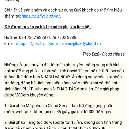
sử dụng.
- Đối với khách hàng thanh toán theo tháng:
Đối với khách hàng thanh toán theo tháng thì có thể được hưởng
mức chiết khấu tối đa là 10%.
2. Khách hàng mới sử dụng dịch vụ Call Center và Business
Email:
Khách hàng thanh toán mỗi 2 tháng được tặng thêm một tháng
sử dụng.
Chi tiết về sản phẩm và cách sử dụng Quý khách có thể tìm hiểu
thêm tại:
https://bizflycloud.vn/
.
Để được tư vấn và hỗ trợ miễn phí, xin liên hệ:
Hotline: 024 7302 8888 - 028 7302 8888
Email:
support@bizflycloud.vn
|
sales@bizflycloud.vn
Theo Bizfly Cloud chia sẻ
Những nỗ lực chuyển đổi từ mô hình truyền thống sang mô hình