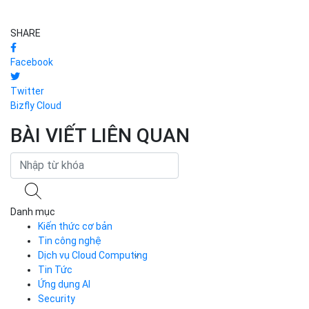
SHARE
Facebook
Twitter
Bizfly Cloud
BÀI VIẾT LIÊN QUAN
Danh mục
Kiến thức cơ bản
Tin công nghệ
Dịch vụ Cloud Computing
Tin Tức
Cloud Server
CDN
Ứng dụng AI
Load Balancer
Security