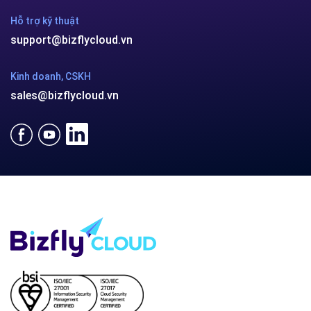
Hỗ trợ kỹ thuật
support@bizflycloud.vn
Kinh doanh, CSKH
sales@bizflycloud.vn