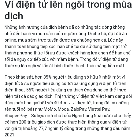
Ví điện tử lên ngôi trong mùa
dịch
Những ảnh hưởng của dịch bệnh đã có những tác động không
nhỏ đến hành vi mua sắm của người dùng. Đi chợ hộ, đặt đồ ăn
online, mua sắm trực tuyến được ưa chuộng hơn cả. Lúc này,
thanh toán không tiếp xúc, hạn chế tối đa sử dụng tiền mặt trở
thành phương thức tối ưu được khách hàng lựa chọn để hạn chế
tối đa nguy cơ tiếp xúc với mầm bệnh. Trong đó ví điện tử đang
thực sự lên ngôi và lấn át hình thức thanh toán bằng tiền mặt.
Theo khảo sát, hơn 85% người tiêu dùng sở hữu ít nhất một ví
điện tử; 57% người tiêu dùng có tới ba ứng dụng ví điện tử trên
điện thoại; 55% người tiêu dùng ưa thích ứng dụng có thể thực
hiện tất cả các giao dịch. Thị trường ví điện tử Việt Nam đang sôi
động hơn bao giờ hết với 40 đơn vị ví điện tử, trong đó có những
tên tuổi nổi bật như MoMo, Moca, ZaloPay, Viettel Pay,
ShopeePay,… Số liệu mới nhất của Ngân hàng Nhà nước cho thấy,
có hơn 200 triệu giao dịch được thực hiện thông qua ví điện tử,
với giá trị khoảng 77,7 nghìn tỷ đồng trong những tháng đầu năm
2021.