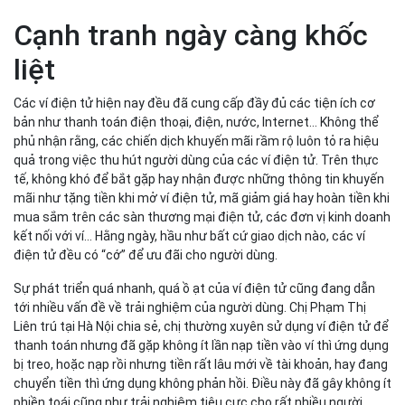
Cạnh tranh ngày càng khốc
liệt
Các ví điện tử hiện nay đều đã cung cấp đầy đủ các tiện ích cơ
bản như thanh toán điện thoại, điện, nước, Internet… Không thể
phủ nhận rằng, các chiến dịch khuyến mãi rầm rộ luôn tỏ ra hiệu
quả trong việc thu hút người dùng của các ví điện tử. Trên thực
tế, không khó để bắt gặp hay nhận được những thông tin khuyến
mãi như tặng tiền khi mở ví điện tử, mã giảm giá hay hoàn tiền khi
mua sắm trên các sàn thương mại điện tử, các đơn vị kinh doanh
kết nối với ví… Hằng ngày, hầu như bất cứ giao dịch nào, các ví
điện tử đều có “cớ” để ưu đãi cho người dùng.
Sự phát triển quá nhanh, quá ồ ạt của ví điện tử cũng đang dẫn
tới nhiều vấn đề về trải nghiệm của người dùng. Chị Phạm Thị
Liên trú tại Hà Nội chia sẻ, chị thường xuyên sử dụng ví điện tử để
thanh toán nhưng đã gặp không ít lần nạp tiền vào ví thì ứng dụng
bị treo, hoặc nạp rồi nhưng tiền rất lâu mới về tài khoản, hay đang
chuyển tiền thì ứng dụng không phản hồi. Điều này đã gây không ít
phiền toái cũng như trải nghiệm tiêu cực cho rất nhiều người