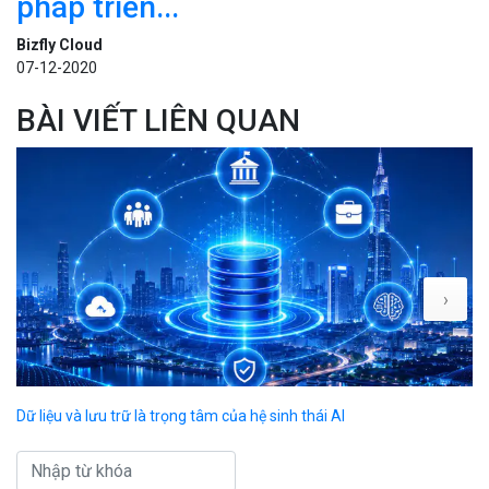
pháp triển...
Bizfly Cloud
07-12-2020
BÀI VIẾT LIÊN QUAN
›
Dữ liệu và lưu trữ là trọng tâm của hệ sinh thái AI
Xu
nh