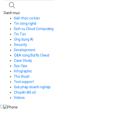
Danh mục
Kiến thức cơ bản
Tin công nghệ
Dịch vụ Cloud Computing
Tin Tức
Cloud Server
CDN
Ứng dụng AI
Load Balancer
Security
Auto Scaling
Development
Container Registry
Q&A cùng Bizfly Cloud
Kubernetes
Case Study
Q&A về Bizfly Cloud Server
Cloud Database
Q&A về Bizfly Business Email
Thao tác kết nối tới server
Sys-Ops
Call Center
Videos
Videos
Infographic
Business Email
Thủ thuật
Simple Storage
Tool support
VOD
Giải pháp doanh nghiệp
VPN
Chuyển đổi số
Traffic Manager
Videos
Cloud VPS
Kafka
Videos