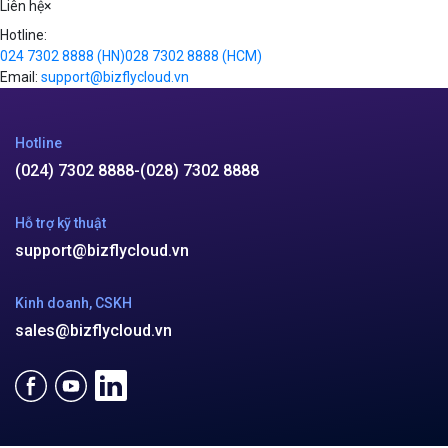
Liên hệ
×
Hotline:
024 7302 8888
(HN)
028 7302 8888
(HCM)
Email:
support@bizflycloud.vn
Hotline
(024) 7302 8888
-
(028) 7302 8888
Hỗ trợ kỹ thuật
support@bizflycloud.vn
Kinh doanh, CSKH
sales@bizflycloud.vn