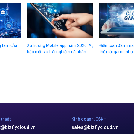
ng tâm của
Xu hướng Mobile app năm 2026: AI,
Điện toán đám mây
bảo mật và trải nghiệm cá nhân...
thế giới game như
 thuật
Kinh doanh, CSKH
t@bizflycloud.vn
sales@bizflycloud.vn