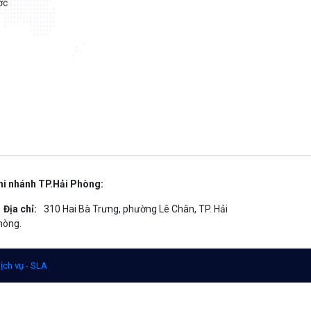
ớc
hi nhánh TP.Hải Phòng:
Địa chỉ:
310 Hai Bà Trưng, phường Lê Chân, TP. Hải
hòng.
ịch vụ - SLA