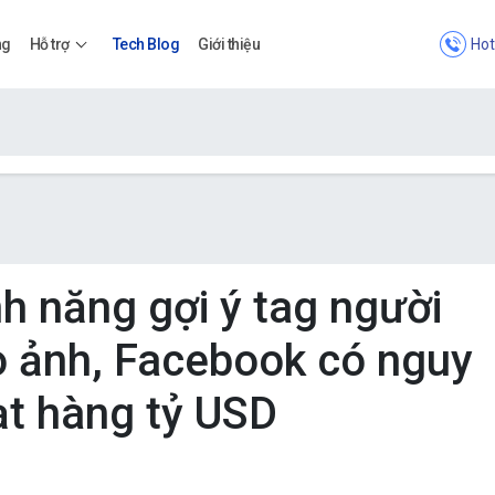
Hot
ng
Hỗ trợ
Tech Blog
Giới thiệu
Bảng giá
Bảng giá
ính năng gợi ý tag người
o ảnh, Facebook có nguy
Apps
ạt hàng tỷ USD
Bảng giá