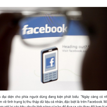
 đại diện cho phía người dùng đang kiện phát biểu: "Ngày càng có n
về tình trạng bị thu thập dữ liệu cá nhân, đặc biệt là trên Facebook. 
em xét lại các tiêu chuẩn tính năng của họ để đưa ra các thay đổi hợp lý 