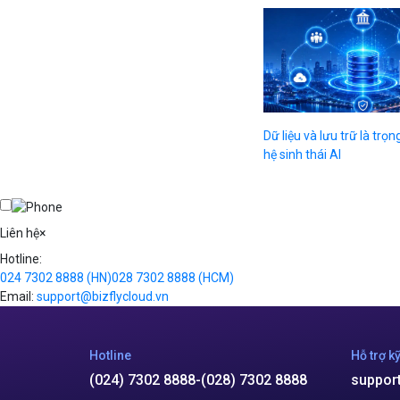
Dữ liệu và lưu trữ là trọ
hệ sinh thái AI
Liên hệ
×
Hotline:
024 7302 8888
(HN)
028 7302 8888
(HCM)
Email:
support@bizflycloud.vn
Hotline
Hỗ trợ kỹ
(024) 7302 8888
-
(028) 7302 8888
suppor