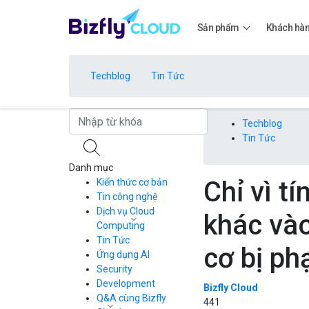
Sản phẩm
Khách hà
Techblog
Tin Tức
Bảng giá
Techblog
Tin Tức
Danh mục
Bảng giá
Chỉ vì t
Kiến thức cơ bản
Tin công nghệ
Dịch vụ Cloud
khác và
Bảng giá
Computing
Tin Tức
Cloud Server
cơ bị ph
CDN
Ứng dụng AI
Load Balancer
Security
Bảng giá
Auto Scaling
Development
Bizfly Cloud
Container Registry
Q&A cùng Bizfly
441
Kubernetes