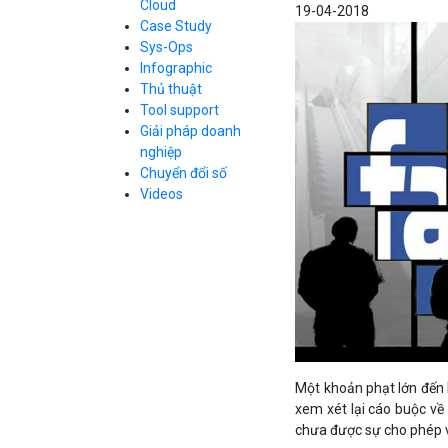
Cloud
19-04-2018
Cloud Database
Case Study
Q&A về Bizfly
Bảng giá
Call Center
Cloud Server
Sys-Ops
Business Email
Q&A về Bizfly
Thao tác kết nối
Infographic
Simple Storage
tới server
Business Email
Thủ thuật
VOD
Videos
Videos
Tool support
Bảng giá
VPN
Giải pháp doanh
Traffic Manager
nghiệp
Cloud VPS
Chuyển đổi số
Kafka
Bảng giá
Videos
Videos
Bảng giá
Bảng giá
Một khoản phạt lớn đến 
xem xét lại cáo buộc v
chưa được sự cho phép v