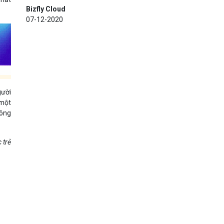
Bizfly Cloud
07-12-2020
gười
 một
hông
 trẻ