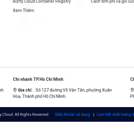
Bizfly Cloud Container Registry
Cách tính phí và gói cư
Xem Thêm
Chi nhánh TP.Hồ Chí Minh:
C
nh
Địa chỉ:
Số 127 đường Võ Văn Tần, phường Xuân
Hòa, Thành phố Hồ Chí Minh.
P
y Cloud. All Rights Reserved
Điều khoản sử dụng
|
Cam kết chất lượng d