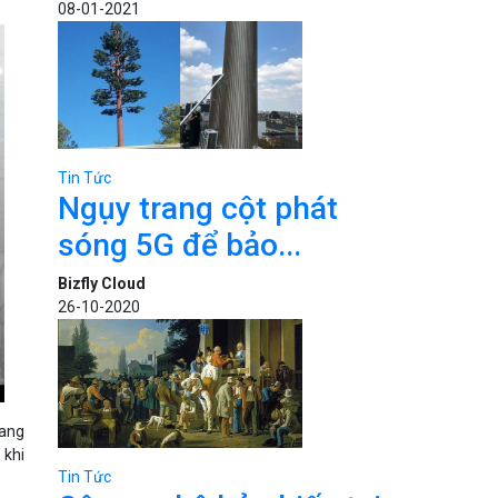
08-01-2021
Tin Tức
Ngụy trang cột phát
sóng 5G để bảo...
Bizfly Cloud
26-10-2020
đang
 khi
Tin Tức