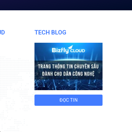
UD
TECH BLOG
ĐỌC TIN