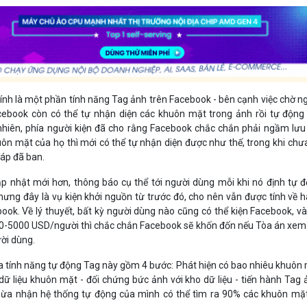
hính là một phần tính năng Tag ảnh trên Facebook - bên cạnh việc chờ n
ebook còn có thể tự nhận diện các khuôn mặt trong ảnh rồi tự động
nhiên, phía người kiện đã cho rằng Facebook chắc chắn phải ngầm lưu
uôn mặt của họ thì mới có thể tự nhận diện được như thế, trong khi chư
háp đã ban.
ập nhật mới hơn, thông báo cụ thể tới người dùng mỗi khi nó định tự 
ưng đây là vụ kiện khởi nguồn từ trước đó, cho nên vẫn được tính về 
ok. Về lý thuyết, bất kỳ người dùng nào cũng có thể kiện Facebook, và
00-5000 USD/người thì chắc chắn Facebook sẽ khốn đốn nếu Tòa án xem
ời dùng.
 tính năng tự động Tag này gồm 4 bước: Phát hiện có bao nhiêu khuôn
dữ liệu khuôn mặt - đối chứng bức ảnh với kho dữ liệu - tiến hành Tag 
ừa nhận hệ thống tự động của mình có thể tìm ra 90% các khuôn mặ