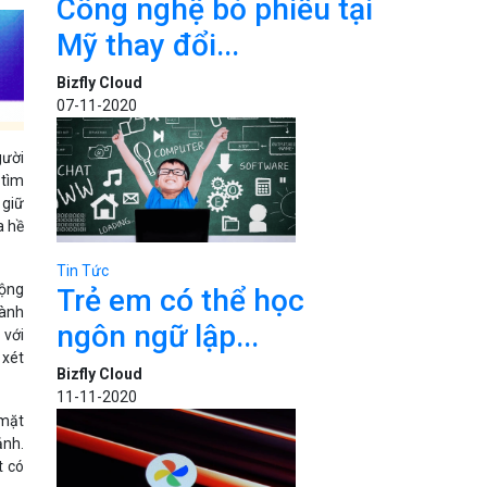
Công nghệ bỏ phiếu tại
Mỹ thay đổi...
Bizfly Cloud
07-11-2020
gười
 tìm
 giữ
a hề
Tin Tức
động
Trẻ em có thể học
hành
ngôn ngữ lập...
 với
 xét
Bizfly Cloud
11-11-2020
 mặt
ảnh.
t có