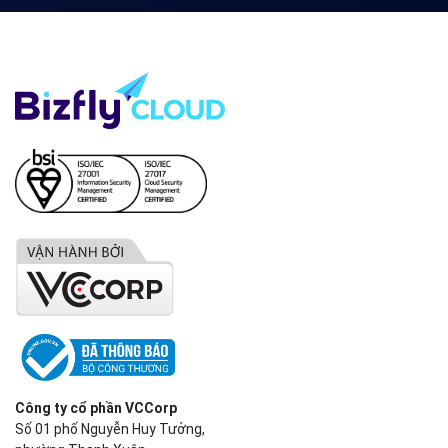
Hotline
(024) 7302 8888
-
(028) 7302 8888
Hỗ trợ kỹ thuật
support@bizflycloud.vn
Kinh doanh, CSKH
sales@bizflycloud.vn