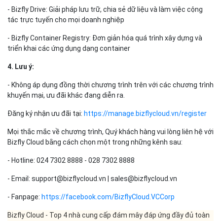
- Bizfly LMS Hosting: triển khai hạ tầng máy chủ cho Moodle LMS
đơn giản chỉ vài CLICK
- Bizfly Load Balance: Hệ thống cân bằng tải áp ổn định, giảm rủi
ro do lưu lượng tải tăng cao
- Bizfly Cloud LMS: Giải pháp đào tạo và học tập trực tuyến trọn
gói, đa năng toàn diện
- Bizfly Simple Storage: Giải pháp lưu trữ không giới hạn với độ an
toàn dữ liệu cao nhất
- Bizfly Drive: Giải pháp lưu trữ, chia sẻ dữ liệu và làm việc cộng
tác trực tuyến cho mọi doanh nghiệp
- Bizfly Container Registry: Đơn giản hóa quá trình xây dựng và
triển khai các ứng dụng dạng container
4. Lưu ý:
- Không áp dụng đồng thời chương trình trên với các chương trình
khuyến mại, ưu đãi khác đang diễn ra.
Đăng ký nhận ưu đãi tại:
https://manage.bizflycloud.vn/register