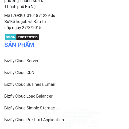
Công ty cổ phần VCCorp
Số 01 phố Nguyễn Huy Tưởng,
phường Thanh Xuân,
Thành phố Hà Nội.
MST/ĐKKD: 0101871229 do
Sở Kế hoạch và Đầu tư
cấp ngày 27/8/2015