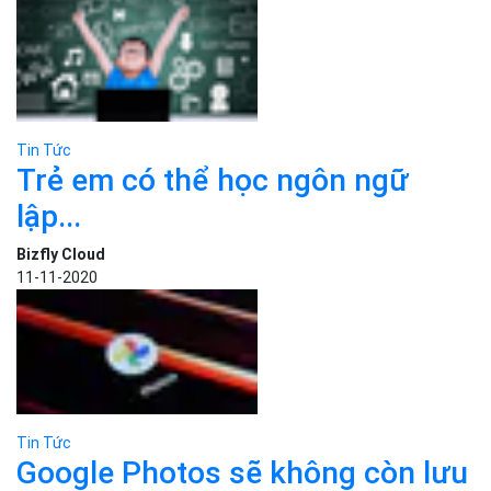
Tin Tức
Ngụy trang cột phát sóng 5G để
bảo...
Bizfly Cloud
26-10-2020
Tin Tức
Công nghệ bỏ phiếu tại Mỹ thay
đổi...