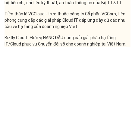
Mọi thắc mắc về chương trình, Quý khách hàng vui lòng liên hệ với
Bizfly Cloud bằng cách chọn một trong những kênh sau:
- Hotline: 024 7302 8888 - 028 7302 8888
- Email: support@bizflycloud.vn | sales@bizflycloud.vn
- Fanpage:
https://facebook.com/BizflyCloud.VCCorp
Bizfly Cloud - Top 4 nhà cung cấp đám mây đáp ứng đầy đủ toàn
bộ tiêu chí, chỉ tiêu kỹ thuật, an toàn thông tin của Bộ TT&TT.
Tiền thân là VCCloud - trực thuộc công ty Cổ phần VCCorp, tiên
phong cung cấp các giải pháp Cloud IT đáp ứng đầy đủ các nhu
cầu về hạ tầng của doanh nghiệp Việt.
Bizfly Cloud - Đơn vị HÀNG ĐẦU cung cấp giải pháp hạ tầng
IT/Cloud phục vụ Chuyển đổi số cho doanh nghiệp tại Việt Nam.