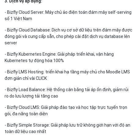
- Chiết khấu 8% hoặc TẶNG THÊM 10% chi phí khi KH thanh toán
trả trước 6 tháng
- Chiết khấu 10% hoặc TẶNG THÊM 15% chi phí sử dụng khi KH
thanh toán trả trước 12 tháng
- TẶNG tới 30% cho khách hàng thanh toán từ 20 triệu trở lên
2. Thời gian:
Từ 01/07/2024 đến 30/09/2024
3. Dịch vụ áp dụng:
- Bizfly Cloud Server: Máy chủ ảo điện toán đám mây self-serving
số 1 Việt Nam
- Bizfly Cloud Database: Dịch vụ cơ sở dữ liệu trên đám mây được
đóng gói và cung cấp sẵn, cho phép cài đặt dịch vụ database lên
server
- Bizfly Kubernetes Engine: Giải pháp triển khai, vận hàng
Kubernetes tự động hóa 100%