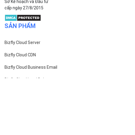
Công ty cổ phần VCCorp
Số 01 phố Nguyễn Huy Tưởng,
phường Thanh Xuân,
Thành phố Hà Nội.
MST/ĐKKD: 0101871229 do
Sở Kế hoạch và Đầu tư
cấp ngày 27/8/2015
SẢN PHẨM
Bizfly Cloud Server
Bizfly Cloud CDN
Bizfly Cloud Business Email
Bizfly Cloud Load Balancer