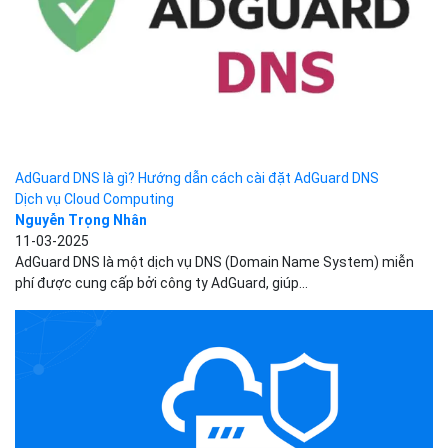
AdGuard DNS là gì? Hướng dẫn cách cài đặt AdGuard DNS
Dịch vụ Cloud Computing
Nguyễn Trọng Nhân
11-03-2025
AdGuard DNS là một dịch vụ DNS (Domain Name System) miễn
phí được cung cấp bởi công ty AdGuard, giúp...