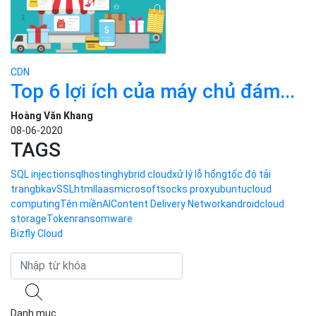
CDN
Network là gì? Lợi ích và cách
phân...
Bizfly Cloud
12-05-2026
CDN
Top 6 lợi ích của máy chủ đám...
Hoàng Văn Khang
08-06-2020
TAGS
SQL injection
sql
hosting
hybrid cloud
xử lý lỗ hổng
tốc độ tải
trang
bkav
SSL
html
Iaas
microsoft
socks proxy
ubuntu
cloud