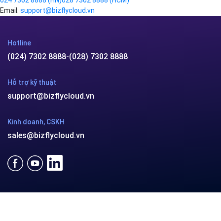
Giải pháp doanh nghiệp
VPN
Chuyển đổi số
Traffic Manager
Videos
Cloud VPS
Kafka
Videos
Liên hệ
×
Hotline:
024 7302 8888
(HN)
028 7302 8888
(HCM)
Email:
support@bizflycloud.vn
Hotline
(024) 7302 8888
-
(028) 7302 8888
Hỗ trợ kỹ thuật
support@bizflycloud.vn
Kinh doanh, CSKH
sales@bizflycloud.vn