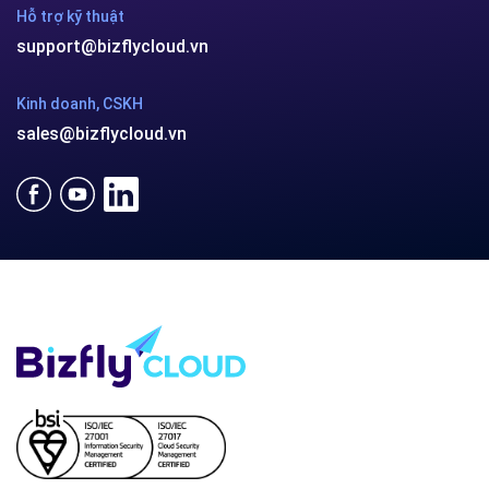
Hotline:
024 7302 8888
(HN)
028 7302 8888
(HCM)
Email:
support@bizflycloud.vn
Hotline
(024) 7302 8888
-
(028) 7302 8888
Hỗ trợ kỹ thuật
support@bizflycloud.vn
Kinh doanh, CSKH
sales@bizflycloud.vn