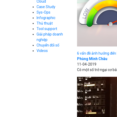
Cloud
Cloud Database
Case Study
Q&A về Bizfly
Bảng giá
Call Center
Cloud Server
Sys-Ops
Business Email
Q&A về Bizfly
Thao tác kết nối
Infographic
Simple Storage
tới server
Business Email
Thủ thuật
VOD
Videos
Videos
Tool support
Bảng giá
VPN
Giải pháp doanh
Traffic Manager
nghiệp
Cloud VPS
Chuyển đổi số
Kafka
Bảng giá
Videos
Videos
6 vấn đề ảnh hưởng đến 
Phùng Minh Châu
11-04-2019
Có một số trở ngại cơ bả
Bảng giá
Bảng giá