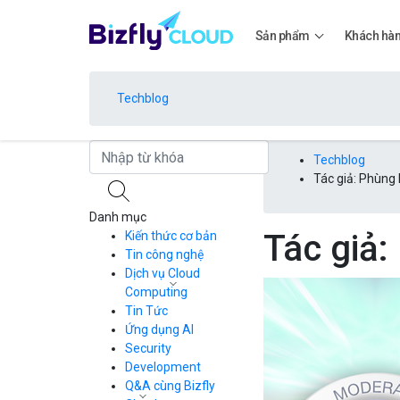
Sản phẩm
Khách hà
Techblog
Bảng giá
Techblog
Tác giả: Phùng
Danh mục
Bảng giá
Tác giả
Kiến thức cơ bản
Tin công nghệ
Dịch vụ Cloud
Bảng giá
Computing
Tin Tức
Cloud Server
CDN
Ứng dụng AI
Load Balancer
Security
Bảng giá
Auto Scaling
Development
Container Registry
Q&A cùng Bizfly
Kubernetes