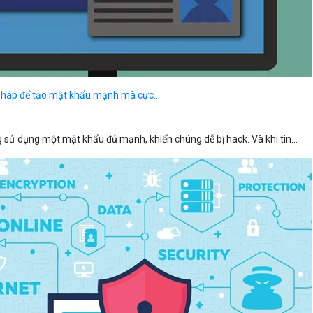
pháp để tạo mật khẩu mạnh mà cực...
 sử dụng một mật khẩu đủ mạnh, khiến chúng dễ bị hack. Và khi tin...