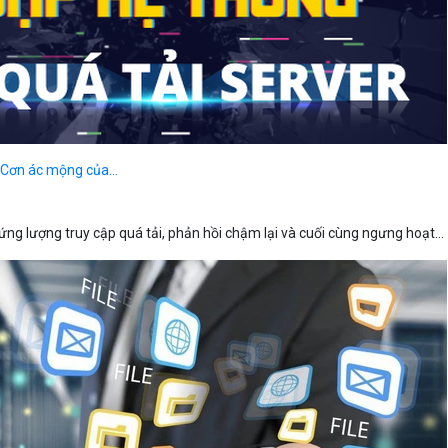
- Cơn ác mộng của...
ng lượng truy cập quá tải, phản hồi chậm lại và cuối cùng ngưng hoạt...