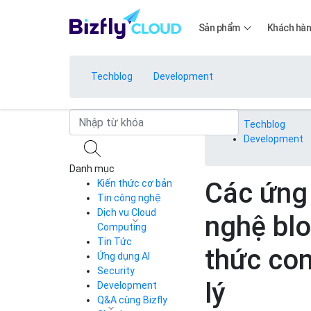
Sản phẩm
Khách hà
Techblog
Development
Bảng giá
Techblog
Development
Danh mục
Bảng giá
Các ứng
Kiến thức cơ bản
Tin công nghệ
Dịch vụ Cloud
nghệ blo
Bảng giá
Computing
Tin Tức
Cloud Server
thức con
CDN
Ứng dụng AI
Load Balancer
Security
Bảng giá
lý
Auto Scaling
Development
Container Registry
Q&A cùng Bizfly
Kubernetes