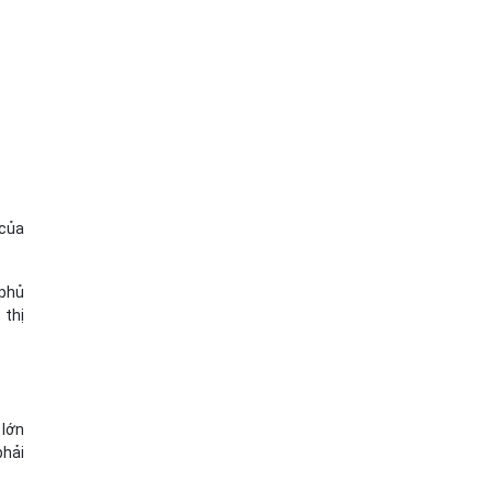
 của
 phủ
 thị
 lớn
phải