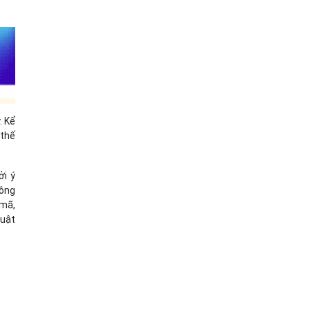
. Kể
 thế
ởi ý
Công
 mã,
huật