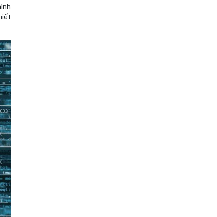
hình
hiết