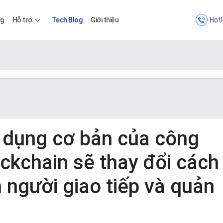
Hotl
ng
Hỗ trợ
Tech Blog
Giới thiệu
Bảng giá
Bảng giá
 dụng cơ bản của công
ckchain sẽ thay đổi cách
Apps
 người giao tiếp và quản
Bảng giá