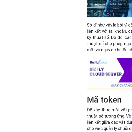
Sở dĩ như vậy là bởi vì
liên kết với tài khoản, 
kỹ thuật số. Do đó, các
thuật số cho phép ngườ
mật và nguy cơ bị tấn c
Mã token
Để xác thực một vật p
thuật số tương ứng. Về
liên kết giữa các vật d
cho việc quản lý chuỗi c