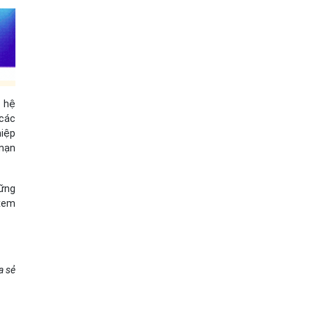
c hệ
 các
hiệp
 nạn
hững
 xem
a sẻ