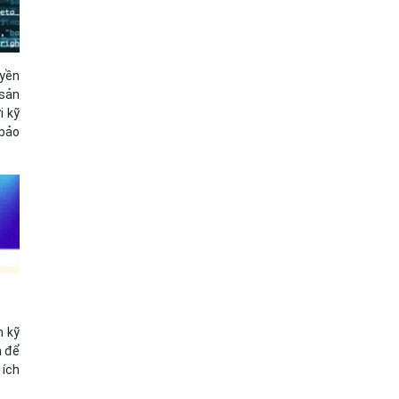
uyền
 sản
i kỹ
 bảo
n kỹ
h để
 ích
.