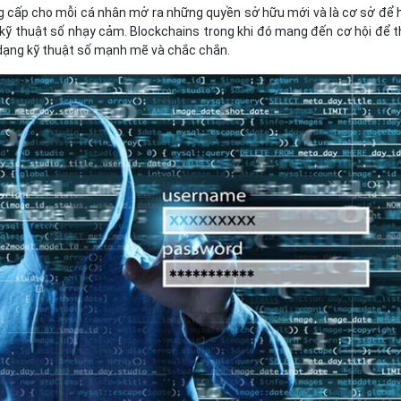
cấp cho mỗi cá nhân mở ra những quyền sở hữu mới và là cơ sở để 
kỹ thuật số nhạy cảm. Blockchains trong khi đó mang đến cơ hội để t
dạng kỹ thuật số mạnh mẽ và chắc chắn.