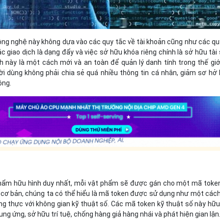
 công nghệ này không dựa vào các quy tắc về tài khoản cũng như các q
các giao dịch là dạng đẩy và việc sở hữu khóa riêng chính là sở hữu tài
h này là một cách mới và an toàn để quản lý danh tính trong thế giớ
i dùng không phải chia sẻ quá nhiều thông tin cá nhân, giảm sơ hở
ông.
hẩm hữu hình duy nhất, mỗi vật phẩm sẽ được gán cho một mã toke
 cơ bản, chúng ta có thể hiểu là mã token được sử dụng như một các
ụng thực với không gian kỹ thuật số. Các mã token kỹ thuật số này hữu
ung ứng, sở hữu trí tuệ, chống hàng giả hàng nhái và phát hiện gian lận