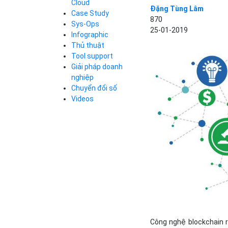
Cloud
Đặng Tùng Lâm
Cloud Database
Case Study
Q&A về Bizfly
Bảng giá
870
Call Center
Cloud Server
Sys-Ops
25-01-2019
Business Email
Q&A về Bizfly
Thao tác kết nối
Infographic
Simple Storage
tới server
Business Email
Thủ thuật
VOD
Videos
Videos
Tool support
Bảng giá
VPN
Giải pháp doanh
Traffic Manager
nghiệp
Cloud VPS
Chuyển đổi số
Kafka
Bảng giá
Videos
Videos
Bảng giá
Bảng giá
Công nghệ blockchain r