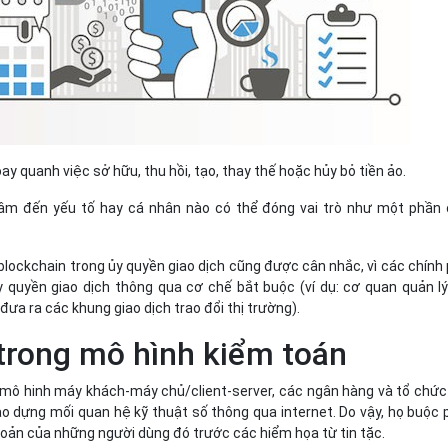
ay quanh việc sở hữu, thu hồi, tạo, thay thế hoặc hủy bỏ tiền ảo.
âm đến yếu tố hay cá nhân nào có thể đóng vai trò như một phần
 blockchain trong ủy quyền giao dịch cũng được cân nhắc, vì các chính
y quyền giao dịch thông qua cơ chế bắt buộc (ví dụ: cơ quan quản lý
ưa ra các khung giao dịch trao đổi thị trường).
trong mô hình kiểm toán
 mô hinh máy khách-máy chủ/client-server, các ngân hàng và tổ chức
o dựng mối quan hệ kỹ thuật số thông qua internet. Do vậy, họ buộc 
hoản của những người dùng đó trước các hiểm họa từ tin tặc.