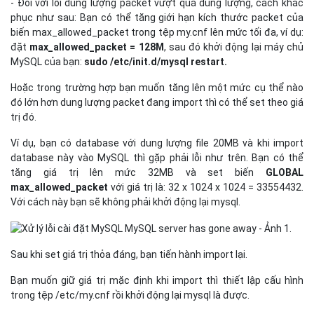
- Đối với lỗi dung lượng packet vượt quá dung lượng, cách khắc
phục như sau: Bạn có thể tăng giới hạn kích thước packet của
biến max_allowed_packet trong tệp my.cnf lên mức tối đa, ví dụ:
đặt
max_allowed_packet = 128M
, sau đó khởi động lại máy chủ
MySQL của bạn:
sudo /etc/init.d/mysql restart.
Hoặc trong trường hợp bạn muốn tăng lên một mức cụ thể nào
đó lớn hơn dung lượng packet đang import thì có thể set theo giá
trị đó.
Ví dụ, bạn có database với dung lượng file 20MB và khi import
database này vào MySQL thì gặp phải lỗi như trên. Bạn có thể
tăng giá trị lên mức 32MB và set biến
GLOBAL
max_allowed_packet
với giá trị là: 32 x 1024 x 1024 = 33554432.
Với cách này bạn sẽ không phải khởi động lại mysql.
Sau khi set giá trị thỏa đáng, bạn tiến hành import lại.
Bạn muốn giữ giá trị mặc định khi import thì thiết lập cấu hình
trong tệp /etc/my.cnf rồi khởi động lại mysql là được.