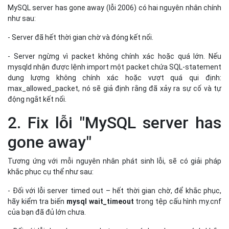
MySQL server has gone away (lỗi 2006) có hai nguyên nhân chính
như sau:
- Server đã hết thời gian chờ và đóng kết nối.
- Server ngừng vì packet không chính xác hoặc quá lớn. Nếu
mysqld nhận được lệnh import một packet chứa SQL-statement
dung lượng không chính xác hoặc vượt quá qui định:
max_allowed_packet, nó sẽ giả định rằng đã xảy ra sự cố và tự
động ngắt kết nối.
2. Fix lỗi "MySQL server has
gone away"
Tương ứng với mỗi nguyên nhân phát sinh lỗi, sẽ có giải pháp
khắc phục cụ thể như sau:
- Đối với lỗi server timed out – hết thời gian chờ, để khắc phục,
hãy kiểm tra biến
mysql wait_timeout
trong tệp cấu hình my.cnf
của bạn đã đủ lớn chưa.