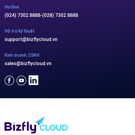
Hotline
(024) 7302 8888
-
(028) 7302 8888
Hỗ trợ kỹ thuật
support@bizflycloud.vn
Kinh doanh, CSKH
sales@bizflycloud.vn