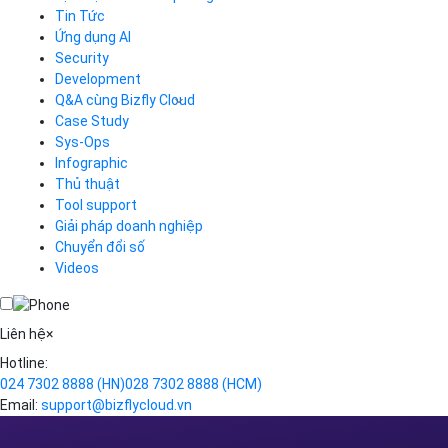
Tin Tức
Cloud Server
CDN
Ứng dụng AI
Load Balancer
Security
Auto Scaling
Development
Container Registry
Q&A cùng Bizfly Cloud
Kubernetes
Case Study
Q&A về Bizfly Cloud Server
Cloud Database
Q&A về Bizfly Business Email
Thao tác kết nối tới server
Sys-Ops
Call Center
Videos
Videos
Infographic
Business Email
Thủ thuật
Simple Storage
Tool support
VOD
Giải pháp doanh nghiệp
VPN
Chuyển đổi số
Traffic Manager
Videos
Cloud VPS
Kafka
Videos
Liên hệ
×
Hotline:
024 7302 8888
(HN)
028 7302 8888
(HCM)
Email:
support@bizflycloud.vn