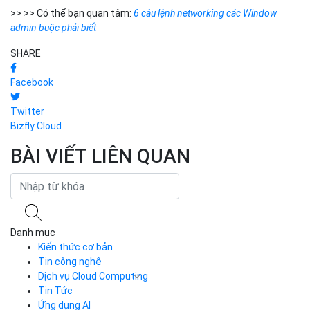
>> >> Có thể bạn quan tâm:
6 câu lệnh networking các Window
admin buộc phải biết
SHARE
Facebook
Twitter
Bizfly Cloud
BÀI VIẾT LIÊN QUAN
Danh mục
Kiến thức cơ bản
Tin công nghệ
Dịch vụ Cloud Computing
Tin Tức
Cloud Server
CDN
Ứng dụng AI