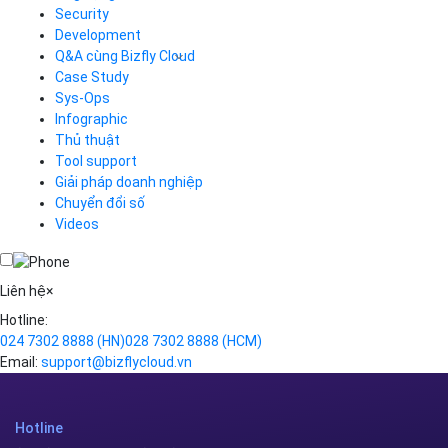
Load Balancer
Security
Auto Scaling
Development
Container Registry
Q&A cùng Bizfly Cloud
Kubernetes
Case Study
Q&A về Bizfly Cloud Server
Cloud Database
Q&A về Bizfly Business Email
Thao tác kết nối tới server
Sys-Ops
Call Center
Videos
Videos
Infographic
Business Email
Thủ thuật
Simple Storage
Tool support
VOD
Giải pháp doanh nghiệp
VPN
Chuyển đổi số
Traffic Manager
Videos
Cloud VPS
Kafka
Videos
Liên hệ
×
Hotline:
024 7302 8888
(HN)
028 7302 8888
(HCM)
Email:
support@bizflycloud.vn
Hotline