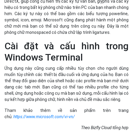
DirectX, giúp công cụ hiển thị các ký tự văn bản, glyphs và các ký
hiệu có trong bất kỳ phông chữ nào trên PC của bạn nhanh chóng
hơn. Các ký tự này có thể bao gồm các biểu tượng powerline,
symbol, icon, emoji. Microsoft cũng đang phát hành một phông
chữ mới mà bạn có thể sử dụng trên công cụ này. Đây là một
phông chữ monospaced có chứa chữ lập trình ligatures.
Cài đặt và cấu hình trong
Windows Terminal
Ứng dụng này cũng cung cấp nhiều tùy chọn cho người dùng
muốn tùy chỉnh các thiết bị đầu cuối và ứng dụng của họ. Bạn có
thể thay đổi giao diện của shell hoặc các profile mà bạn mở dưới
dạng các tab mới. Bạn cũng có thể tạo nhiều profile cho từng
shell, ứng dụng hoặc công cụ mà bạn sử dụng, mỗi cấu hình lại có
sự kết hợp giữa phông chữ, hình nền và chủ đề màu sắc riêng.
Tham khảo thêm về sản phẩm trên trang
chủ:
https://www.microsoft.com/vi-vn/
Theo Bizfly Cloud tổng hợp