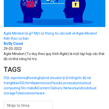
Agile Mindset là gì? Một số thông tin cần biết về Agile Mindset
Kiến thức cơ bản
Bizfly Cloud
29-03-2022
Agile Mindset (Tư duy theo quy trình Agile) là một tập hợp các thái
độ có khả năng hỗ trợ...
TAGS
SQL injection
sql
hosting
hybrid cloud
xử lý lỗ hổng
tốc độ tải
trang
bkav
SSL
html
Iaas
microsoft
socks proxy
ubuntu
cloud
computing
Tên miền
AI
Content Delivery Network
android
cloud
storage
Token
ransomware