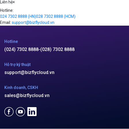
Liên hệ
×
Hotline:
024 7302 8888
(HN)
028 7302 8888
(HCM)
Email:
support@bizflycloud.vn
Hotline
(024) 7302 8888
-
(028) 7302 8888
Hỗ trợ kỹ thuật
support@bizflycloud.vn
Kinh doanh, CSKH
sales@bizflycloud.vn