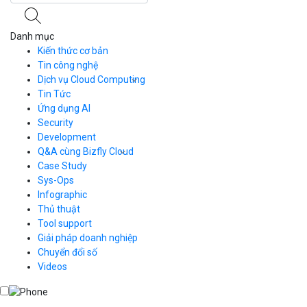
Danh mục
Kiến thức cơ bản
Tin công nghệ
Dịch vụ Cloud Computing
Tin Tức
Cloud Server
CDN
Ứng dụng AI
Load Balancer
Security
Auto Scaling
Development
Container Registry
Q&A cùng Bizfly Cloud
Kubernetes
Case Study
Q&A về Bizfly Cloud Server
Cloud Database
Q&A về Bizfly Business Email
Thao tác kết nối tới server
Sys-Ops
Call Center
Videos
Videos
Infographic
Business Email
Thủ thuật
Simple Storage
Tool support
VOD
Giải pháp doanh nghiệp
VPN
Chuyển đổi số
Traffic Manager
Videos
Cloud VPS
Kafka
Videos