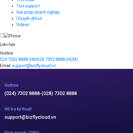
Simple Storage
Tool support
VOD
Giải pháp doanh nghiệp
VPN
Chuyển đổi số
Traffic Manager
Videos
Cloud VPS
Kafka
Videos
Liên hệ
×
Hotline:
024 7302 8888
(HN)
028 7302 8888
(HCM)
Email:
support@bizflycloud.vn
Hotline
(024) 7302 8888
-
(028) 7302 8888
Hỗ trợ kỹ thuật
support@bizflycloud.vn
Kinh doanh, CSKH