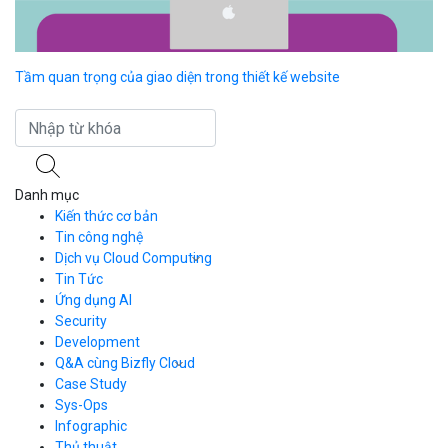
Tầm quan trọng của giao diện trong thiết kế website
IN
h
Danh mục
Kiến thức cơ bản
Tin công nghệ
Dịch vụ Cloud Computing
Tin Tức
Cloud Server
CDN
Ứng dụng AI
Load Balancer
Security
Auto Scaling
Development
Container Registry
Q&A cùng Bizfly Cloud
Kubernetes
Case Study
Q&A về Bizfly Cloud Server
Cloud Database
Q&A về Bizfly Business Email
Thao tác kết nối tới server
Sys-Ops
Call Center
Videos
Videos
Infographic
Business Email
Thủ thuật