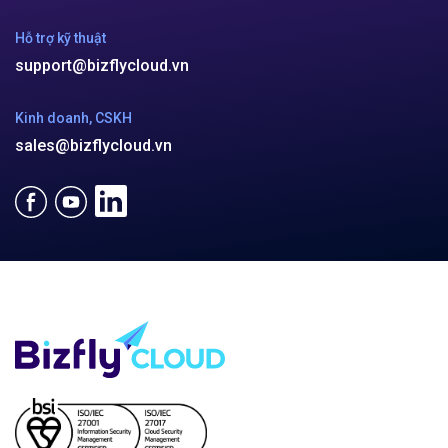
Hỗ trợ kỹ thuật
support@bizflycloud.vn
Kinh doanh, CSKH
sales@bizflycloud.vn