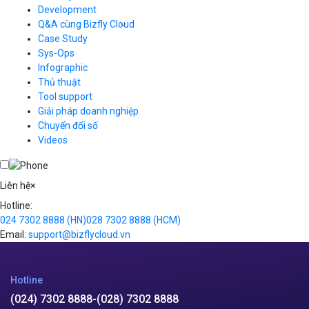
Auto Scaling
Development
Container Registry
Q&A cùng Bizfly Cloud
Kubernetes
Case Study
Q&A về Bizfly Cloud Server
Cloud Database
Q&A về Bizfly Business Email
Thao tác kết nối tới server
Sys-Ops
Call Center
Videos
Videos
Infographic
Business Email
Thủ thuật
Simple Storage
Tool support
VOD
Giải pháp doanh nghiệp
VPN
Chuyển đổi số
Traffic Manager
Videos
Cloud VPS
Kafka
Videos
Liên hệ
×
Hotline:
024 7302 8888
(HN)
028 7302 8888
(HCM)
Email:
support@bizflycloud.vn
Hotline
(024) 7302 8888
-
(028) 7302 8888