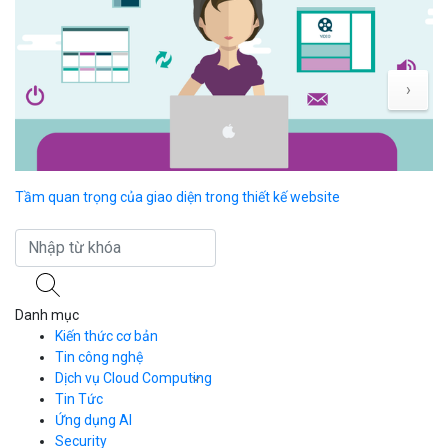
›
Tầm quan trọng của giao diện trong thiết kế website
IN
h
Danh mục
Kiến thức cơ bản
Tin công nghệ
Dịch vụ Cloud Computing
Tin Tức
Cloud Server
CDN
Ứng dụng AI
Load Balancer
Security