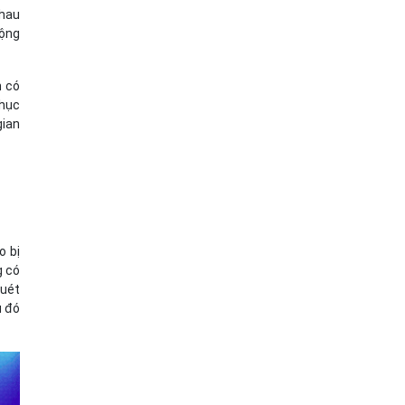
nhau
động
n có
phục
gian
o bị
g có
quét
u đó