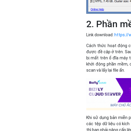
2. Phần mề
Link download:
https://
Cách thức hoạt động củ
được đề cập ở trên. Sau 
bị mất trên ổ đĩa máy 
khởi động phần mềm, c
scan và lấy lại file ẩn.
Khi sử dụng bản miễn p
các tệp dữ liệu có kíc
thì bạn phải nâng cấp lê