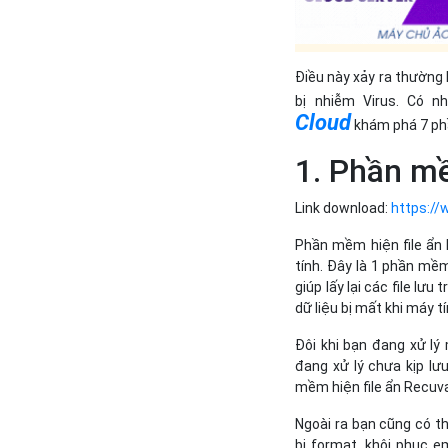
Điều này xảy ra thường là
bị nhiễm Virus. Có 
Cloud
khám phá 7 phầ
1. Phần mề
Link download:
https:/
Phần mềm hiện file ẩn
tính. Đây là 1 phần mềm
giúp lấy lại các file lưu
dữ liệu bị mất khi máy t
Đôi khi bạn đang xử lý
đang xử lý chưa kịp lưu
mềm hiện file ẩn Recuva
Ngoài ra bạn cũng có t
bị format, khôi phục e