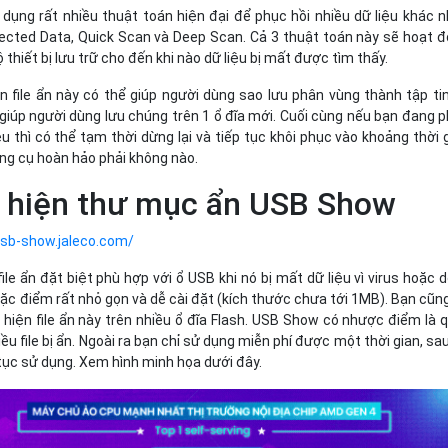
 dụng rất nhiều thuật toán hiện đại để phục hồi nhiều dữ liệu khác 
cted Data, Quick Scan và Deep Scan. Cả 3 thuật toán này sẽ hoạt 
 thiết bị lưu trữ cho đến khi nào dữ liệu bị mất được tìm thấy.
 file ẩn này có thể giúp người dùng sao lưu phân vùng thành tập ti
giúp người dùng lưu chúng trên 1 ổ đĩa mới. Cuối cùng nếu bạn đang 
ệu thì có thể tạm thời dừng lại và tiếp tục khôi phục vào khoảng thời 
ng cụ hoàn hảo phải không nào.
ụ hiện thư mục ẩn USB Show
usb-show.jaleco.com/
le ẩn đặt biệt phù hợp với ổ USB khi nó bị mất dữ liệu vì virus hoặc d
c điểm rất nhỏ gọn và dễ cài đặt (kích thước chưa tới 1MB). Bạn cũn
iện file ẩn này trên nhiều ổ đĩa Flash. USB Show có nhược điểm là 
hiều file bị ẩn. Ngoài ra bạn chỉ sử dụng miễn phí được một thời gian, sa
p tục sử dụng. Xem hình minh họa dưới đây.