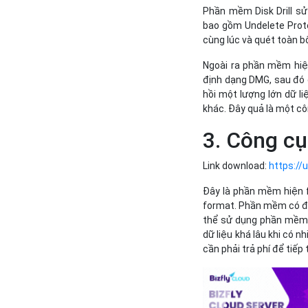
Phần mềm Disk Drill sử
bao gồm Undelete Prote
cùng lúc và quét toàn bộ
Ngoài ra phần mềm hiện
định dạng DMG, sau đó 
hồi một lượng lớn dữ li
khác. Đây quả là một cô
3. Công c
Link download:
https://
Đây là phần mềm hiện fi
format. Phần mềm có đặ
thể sử dụng phần mềm h
dữ liệu khá lâu khi có n
cần phải trả phí để tiế