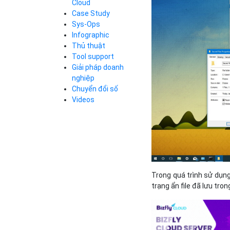
Cloud
Cloud Database
Case Study
Q&A về Bizfly
Bảng giá
Call Center
Cloud Server
Sys-Ops
Business Email
Q&A về Bizfly
Thao tác kết nối
Infographic
Simple Storage
tới server
Business Email
Thủ thuật
VOD
Videos
Videos
Tool support
Bảng giá
VPN
Giải pháp doanh
Traffic Manager
nghiệp
Cloud VPS
Chuyển đổi số
Kafka
Bảng giá
Videos
Videos
Bảng giá
Trong quá trình sử dụng 
Bảng giá
trạng ẩn file đã lưu tro