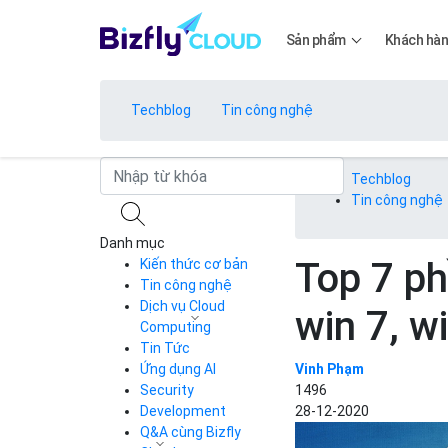
Sản phẩm
Khách hà
Techblog
Tin công nghệ
Bảng giá
Techblog
Tin công nghệ
Danh mục
Bảng giá
Top 7 ph
Kiến thức cơ bản
Tin công nghệ
Dịch vụ Cloud
win 7, w
Bảng giá
Computing
Tin Tức
Cloud Server
CDN
Ứng dụng AI
Vinh Phạm
Load Balancer
Security
1496
Bảng giá
Auto Scaling
Development
28-12-2020
Container Registry
Q&A cùng Bizfly
Kubernetes