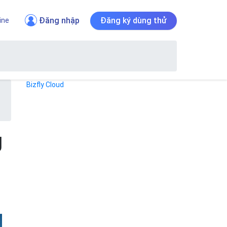
Đăng nhập
Đăng ký dùng thử
ine
Bizfly Cloud
g