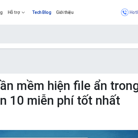
Hotl
ng
Hỗ trợ
Tech Blog
Giới thiệu
Bảng giá
Bảng giá
ần mềm hiện file ẩn tron
in 10 miễn phí tốt nhất
Apps
Bảng giá