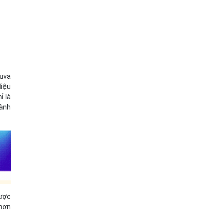
cuva
liệu
ỉ là
hành
được
 hơn