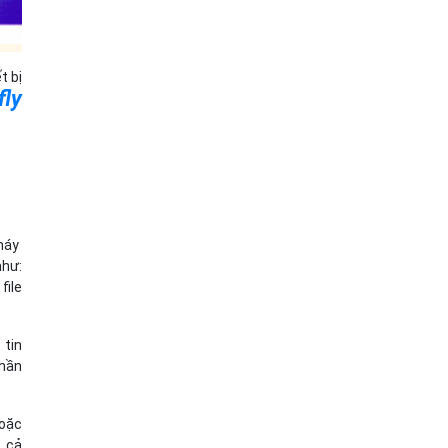
t bị
fly
 máy
như:
file
 tin
Phần
hoặc
ó cả