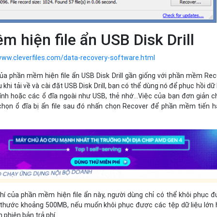
m hiện file ẩn USB Disk Drill
www.cleverfiles.com/data-recovery-software.html
a phần mềm hiện file ẩn USB Disk Drill gần giống với phần mềm Re
khi tải về và cài đặt USB Disk Drill, bạn có thể dùng nó để phục hồi dữ 
tính hoặc các ổ đĩa ngoài như USB, thẻ nhớ…Việc của bạn đơn giản ch
họn ổ đĩa bị ẩn file sau đó nhấn chọn Recover để phần mềm tiến 
hí của phần mềm hiện file ẩn này, người dùng chỉ có thể khôi phục 
h thước khoảng 500MB, nếu muốn khôi phục được các tệp dữ liệu lớn
n phiên bản trả phí.