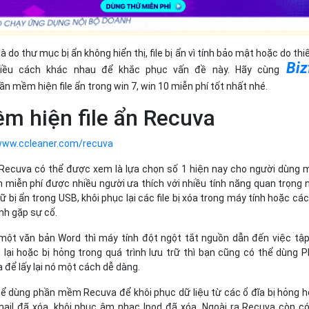
 do thư mục bị ẩn không hiển thị, file bị ẩn vì tính bảo mật hoặc do thiế
Biz
nhiều cách khác nhau để khắc phục vấn đề này. Hãy cùng
n mềm hiện file ẩn trong win 7, win 10 miễn phí tốt nhất nhé.
m hiện file ẩn Recuva
/www.ccleaner.com/recuva
 Recuva có thể được xem là lựa chọn số 1 hiện nay cho người dùng
 miễn phí được nhiều người ưa thích với nhiều tính năng quan trọng 
 trữ bị ẩn trong USB, khôi phục lại các file bị xóa trong máy tính hoặc các 
ính gặp sự cố.
 một văn bản Word thì máy tính đột ngột tắt nguồn dẫn đến việc tập
 lại hoặc bị hỏng trong quá trình lưu trữ thì bạn cũng có thể dùng 
 để lấy lại nó một cách dễ dàng.
hể dùng phần mềm Recuva để khôi phục dữ liệu từ các ổ đĩa bị hỏng 
mail đã xóa, khôi phục âm nhạc Ipod đã xóa. Ngoài ra Recuva còn c