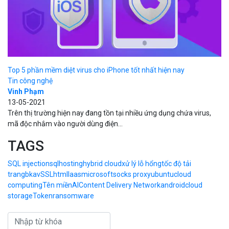
Top 5 phần mềm diệt virus cho iPhone tốt nhất hiện nay
Tin công nghệ
Vinh Phạm
13-05-2021
Trên thị trường hiện nay đang tồn tại nhiều ứng dụng chứa virus,
mã độc nhắm vào người dùng điện...
TAGS
SQL injection
sql
hosting
hybrid cloud
xử lý lỗ hổng
tốc độ tải
trang
bkav
SSL
html
Iaas
microsoft
socks proxy
ubuntu
cloud
computing
Tên miền
AI
Content Delivery Network
android
cloud
storage
Token
ransomware