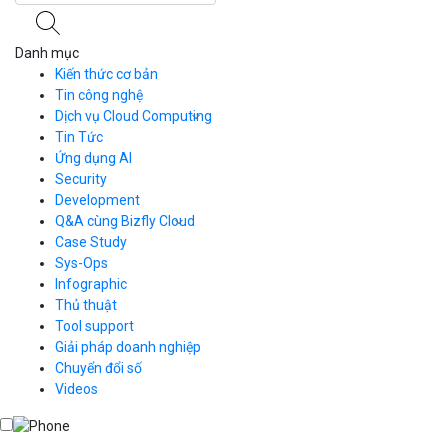
Danh mục
Kiến thức cơ bản
Tin công nghệ
Dịch vụ Cloud Computing
Tin Tức
Cloud Server
CDN
Ứng dụng AI
Load Balancer
Security
Auto Scaling
Development
Container Registry
Q&A cùng Bizfly Cloud
Kubernetes
Case Study
Q&A về Bizfly Cloud Server
Cloud Database
Q&A về Bizfly Business Email
Thao tác kết nối tới server
Sys-Ops
Call Center
Videos
Videos
Infographic
Business Email
Thủ thuật
Simple Storage
Tool support
VOD
Giải pháp doanh nghiệp
VPN
Chuyển đổi số
Traffic Manager
Videos
Cloud VPS
Kafka
Videos