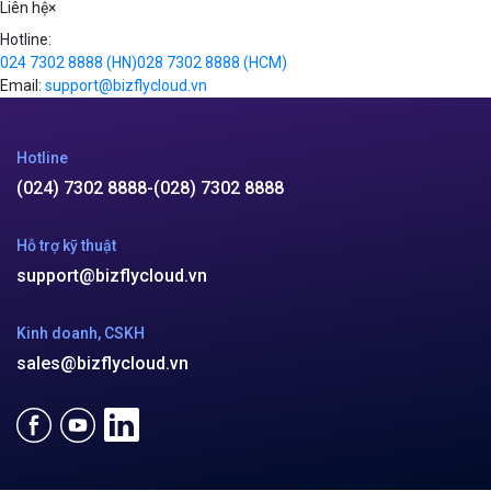
Liên hệ
×
Hotline:
024 7302 8888
(HN)
028 7302 8888
(HCM)
Email:
support@bizflycloud.vn
Hotline
(024) 7302 8888
-
(028) 7302 8888
Hỗ trợ kỹ thuật
support@bizflycloud.vn
Kinh doanh, CSKH
sales@bizflycloud.vn