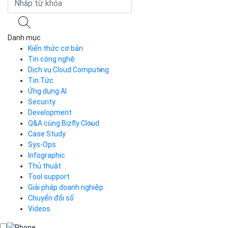
Danh mục
Kiến thức cơ bản
Tin công nghệ
Dịch vụ Cloud Computing
Tin Tức
Cloud Server
CDN
Ứng dụng AI
Load Balancer
Security
Auto Scaling
Development
Container Registry
Q&A cùng Bizfly Cloud
Kubernetes
Case Study
Q&A về Bizfly Cloud Server
Cloud Database
Q&A về Bizfly Business Email
Thao tác kết nối tới server
Sys-Ops
Call Center
Videos
Videos
Infographic
Business Email
Thủ thuật
Simple Storage
Tool support
VOD
Giải pháp doanh nghiệp
VPN
Chuyển đổi số
Traffic Manager
Videos
Cloud VPS
Kafka