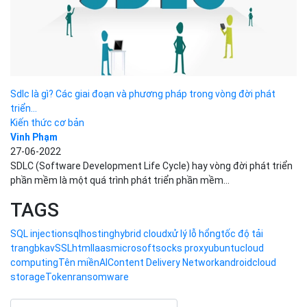
Sdlc là gì? Các giai đoạn và phương pháp trong vòng đời phát
triển...
Kiến thức cơ bản
Vinh Phạm
27-06-2022
SDLC (Software Development Life Cycle) hay vòng đời phát triển
phần mềm là một quá trình phát triển phần mềm...
TAGS
SQL injection
sql
hosting
hybrid cloud
xử lý lỗ hổng
tốc độ tải
trang
bkav
SSL
html
Iaas
microsoft
socks proxy
ubuntu
cloud
computing
Tên miền
AI
Content Delivery Network
android
cloud
storage
Token
ransomware