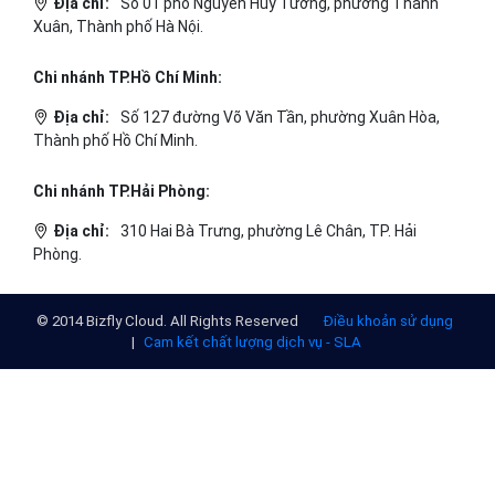
Trụ sở chính
Địa chỉ:
Số 01 phố Nguyễn Huy Tưởng, phường Thanh
Xuân, Thành phố Hà Nội.
Chi nhánh TP.Hồ Chí Minh:
Địa chỉ:
Số 127 đường Võ Văn Tần, phường Xuân Hòa,
Thành phố Hồ Chí Minh.
Chi nhánh TP.Hải Phòng:
Địa chỉ:
310 Hai Bà Trưng, phường Lê Chân, TP. Hải
Phòng.
© 2014 Bizfly Cloud. All Rights Reserved
Điều khoản sử dụng
|
Cam kết chất lượng dịch vụ - SLA