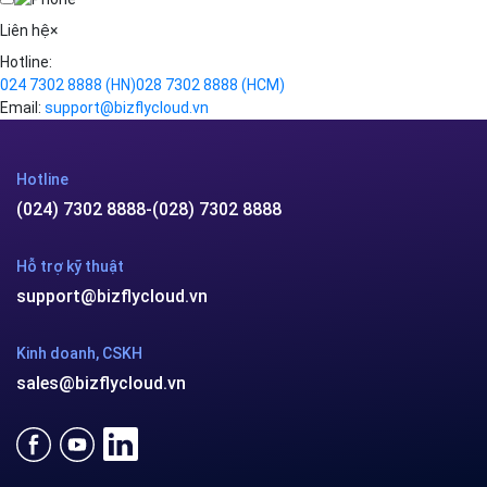
Videos
Liên hệ
×
Hotline:
024 7302 8888
(HN)
028 7302 8888
(HCM)
Email:
support@bizflycloud.vn
Hotline
(024) 7302 8888
-
(028) 7302 8888
Hỗ trợ kỹ thuật
support@bizflycloud.vn
Kinh doanh, CSKH
sales@bizflycloud.vn