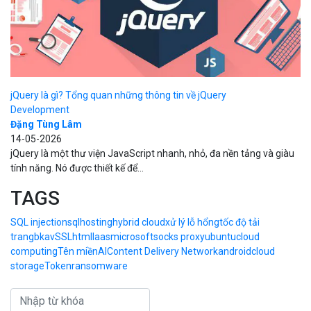
jQuery là gì? Tổng quan những thông tin về jQuery
Development
Đặng Tùng Lâm
14-05-2026
jQuery là một thư viện JavaScript nhanh, nhỏ, đa nền tảng và giàu
tính năng. Nó được thiết kế để...
TAGS
SQL injection
sql
hosting
hybrid cloud
xử lý lỗ hổng
tốc độ tải
trang
bkav
SSL
html
Iaas
microsoft
socks proxy
ubuntu
cloud
computing
Tên miền
AI
Content Delivery Network
android
cloud
storage
Token
ransomware