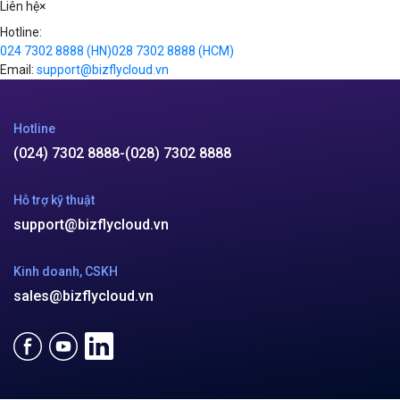
Liên hệ
×
Hotline:
024 7302 8888
(HN)
028 7302 8888
(HCM)
Email:
support@bizflycloud.vn
Hotline
(024) 7302 8888
-
(028) 7302 8888
Hỗ trợ kỹ thuật
support@bizflycloud.vn
Kinh doanh, CSKH
sales@bizflycloud.vn