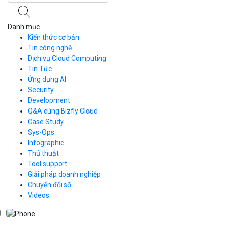
Danh mục
Kiến thức cơ bản
Tin công nghệ
Dịch vụ Cloud Computing
Tin Tức
Cloud Server
CDN
Ứng dụng AI
Load Balancer
Security
Auto Scaling
Development
Container Registry
Q&A cùng Bizfly Cloud
Kubernetes
Case Study
Q&A về Bizfly Cloud Server
Cloud Database
Q&A về Bizfly Business Email
Thao tác kết nối tới server
Sys-Ops
Call Center
Videos
Videos
Infographic
Business Email
Thủ thuật
Simple Storage
Tool support
VOD
Giải pháp doanh nghiệp
VPN
Chuyển đổi số
Traffic Manager
Videos
Cloud VPS
Kafka
Videos