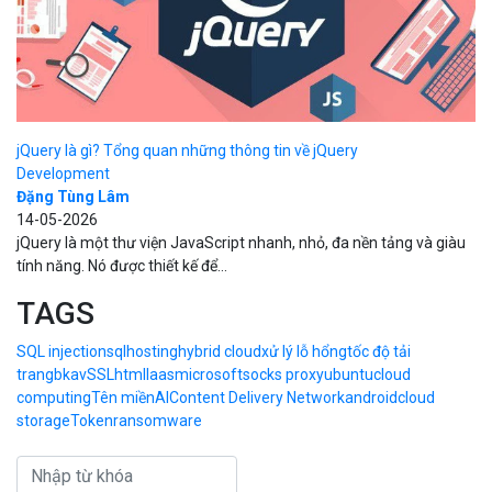
jQuery là gì? Tổng quan những thông tin về jQuery
Development
Đặng Tùng Lâm
14-05-2026
jQuery là một thư viện JavaScript nhanh, nhỏ, đa nền tảng và giàu
tính năng. Nó được thiết kế để...
TAGS
SQL injection
sql
hosting
hybrid cloud
xử lý lỗ hổng
tốc độ tải
trang
bkav
SSL
html
Iaas
microsoft
socks proxy
ubuntu
cloud
computing
Tên miền
AI
Content Delivery Network
android
cloud
storage
Token
ransomware