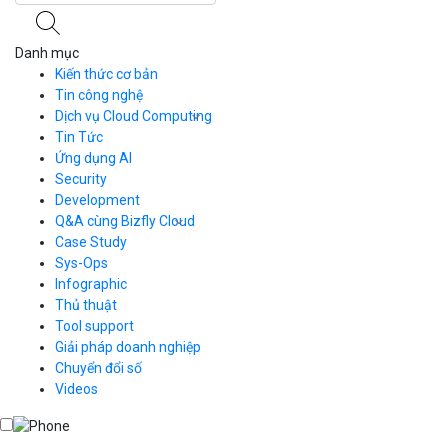
Danh mục
Kiến thức cơ bản
Tin công nghệ
Dịch vụ Cloud Computing
Tin Tức
Cloud Server
CDN
Ứng dụng AI
Load Balancer
Security
Auto Scaling
Development
Container Registry
Q&A cùng Bizfly Cloud
Kubernetes
Case Study
Q&A về Bizfly Cloud Server
Cloud Database
Q&A về Bizfly Business Email
Thao tác kết nối tới server
Sys-Ops
Call Center
Videos
Videos
Infographic
Business Email
Thủ thuật
Simple Storage
Tool support
VOD
Giải pháp doanh nghiệp
VPN
Chuyển đổi số
Traffic Manager
Videos
Cloud VPS
Kafka
Videos