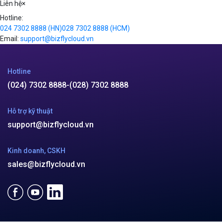
Liên hệ
×
Hotline:
024 7302 8888
(HN)
028 7302 8888
(HCM)
Email:
support@bizflycloud.vn
Hotline
(024) 7302 8888
-
(028) 7302 8888
Hỗ trợ kỹ thuật
support@bizflycloud.vn
Kinh doanh, CSKH
sales@bizflycloud.vn