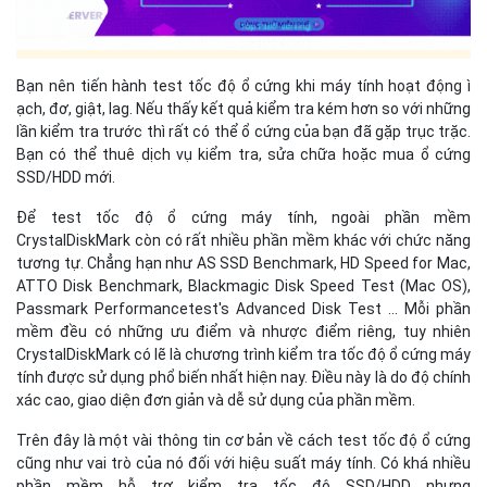
Bạn nên tiến hành test tốc độ ổ cứng khi máy tính hoạt động ì
ạch, đơ, giật, lag. Nếu thấy kết quả kiểm tra kém hơn so với những
lần kiểm tra trước thì rất có thể ổ cứng của bạn đã gặp trục trặc.
Bạn có thể thuê dịch vụ kiểm tra, sửa chữa hoặc mua ổ cứng
SSD/HDD mới.
Để test tốc độ ổ cứng máy tính, ngoài phần mềm
CrystalDiskMark còn có rất nhiều phần mềm khác với chức năng
tương tự. Chẳng hạn như AS SSD Benchmark, HD Speed for Mac,
ATTO Disk Benchmark, Blackmagic Disk Speed Test (Mac OS),
Passmark Performancetest's Advanced Disk Test ... Mỗi phần
mềm đều có những ưu điểm và nhược điểm riêng, tuy nhiên
CrystalDiskMark có lẽ là chương trình kiểm tra tốc độ ổ cứng máy
tính được sử dụng phổ biến nhất hiện nay. Điều này là do độ chính
xác cao, giao diện đơn giản và dễ sử dụng của phần mềm.
Trên đây là một vài thông tin cơ bản về cách test tốc độ ổ cứng
cũng như vai trò của nó đối với hiệu suất máy tính. Có khá nhiều
phần mềm hỗ trợ kiểm tra tốc độ SSD/HDD nhưng