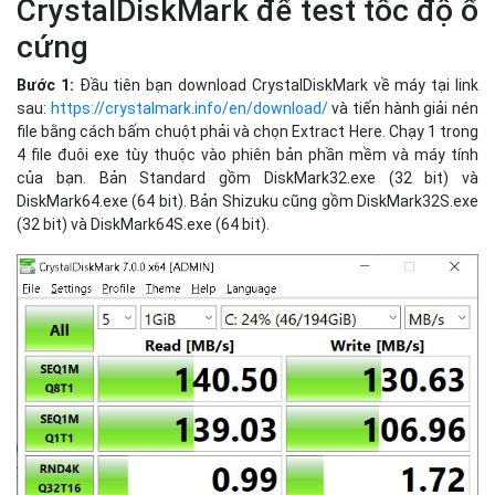
CrystalDiskMark để test tốc độ ổ
cứng
Bước 1:
Đầu tiên bạn download CrystalDiskMark về máy tại link
sau:
https://crystalmark.info/en/download/
và tiến hành giải nén
file bằng cách bấm chuột phải và chọn Extract Here. Chạy 1 trong
4 file đuôi exe tùy thuộc vào phiên bản phần mềm và máy tính
của bạn. Bản Standard gồm DiskMark32.exe (32 bit) và
DiskMark64.exe (64 bit). Bản Shizuku cũng gồm DiskMark32S.exe
(32 bit) và DiskMark64S.exe (64 bit).