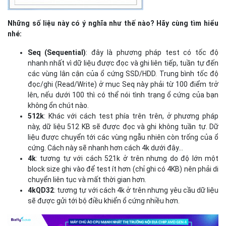
Những số liệu này có ý nghĩa như thế nào? Hãy cùng tìm hiểu
nhé:
Seq (Sequential)
: đây là phương pháp test có tốc độ
nhanh nhất vì dữ liệu được đọc và ghi liên tiếp, tuần tự đến
các vùng lân cận của ổ cứng SSD/HDD. Trung bình tốc độ
đọc/ghi (Read/Write) ở mục Seq này phải từ 100 điểm trở
lên, nếu dưới 100 thì có thể nói tình trạng ổ cứng của bạn
không ổn chút nào.
512k
: Khác với cách test phía trên trên, ở phương pháp
này, dữ liệu 512 KB sẽ được đọc và ghi không tuần tự. Dữ
liệu được chuyển tới các vùng ngẫu nhiên còn trống của ổ
cứng. Cách này sẽ nhanh hơn cách 4k dưới đây...
4k
: tương tự với cách 521k ở trên nhưng do độ lớn một
block size ghi vào để test ít hơn (chỉ ghi có 4KB) nên phải di
chuyển liên tục và mất thời gian hơn.
4kQD32
: tương tự với cách 4k ở trên nhưng yêu cầu dữ liệu
sẽ được gửi tới bộ điều khiển ổ cứng nhiều hơn.