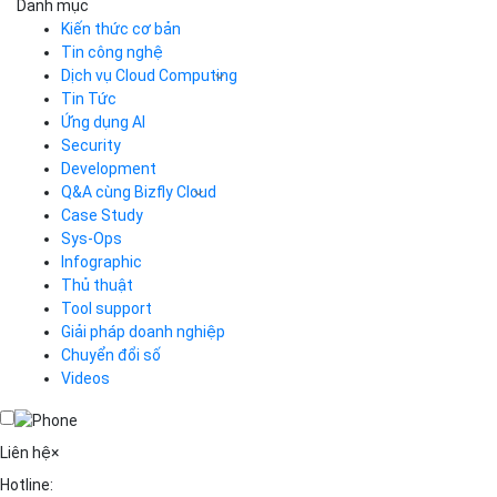
Danh mục
Kiến thức cơ bản
Tin công nghệ
Dịch vụ Cloud Computing
Tin Tức
Cloud Server
CDN
Ứng dụng AI
Load Balancer
Security
Auto Scaling
Development
Container Registry
Q&A cùng Bizfly Cloud
Kubernetes
Case Study
Q&A về Bizfly Cloud Server
Cloud Database
Q&A về Bizfly Business Email
Thao tác kết nối tới server
Sys-Ops
Call Center
Videos
Videos
Infographic
Business Email
Thủ thuật
Simple Storage
Tool support
VOD
Giải pháp doanh nghiệp
VPN
Chuyển đổi số
Traffic Manager
Videos
Cloud VPS
Kafka
Videos
Liên hệ
×
Hotline: