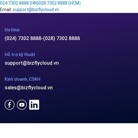
024 7302 8888
(HN)
028 7302 8888
(HCM)
Email:
support@bizflycloud.vn
Hotline
(024) 7302 8888
-
(028) 7302 8888
Hỗ trợ kỹ thuật
support@bizflycloud.vn
Kinh doanh, CSKH
sales@bizflycloud.vn