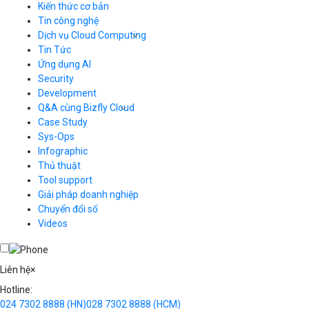
Kiến thức cơ bản
Tin công nghệ
Dịch vụ Cloud Computing
Tin Tức
Cloud Server
CDN
Ứng dụng AI
Load Balancer
Security
Auto Scaling
Development
Container Registry
Q&A cùng Bizfly Cloud
Kubernetes
Case Study
Q&A về Bizfly Cloud Server
Cloud Database
Q&A về Bizfly Business Email
Thao tác kết nối tới server
Sys-Ops
Call Center
Videos
Videos
Infographic
Business Email
Thủ thuật
Simple Storage
Tool support
VOD
Giải pháp doanh nghiệp
VPN
Chuyển đổi số
Traffic Manager
Videos
Cloud VPS
Kafka
Videos
Liên hệ
×
Hotline:
024 7302 8888
(HN)
028 7302 8888
(HCM)