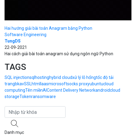
Hai hướng giải bài toán Anagram bằng Python
Software Engineering
TungDS
22-09-2021
Hai cách giải bài toán anagram sử dụng ngôn ngữ Python
TAGS
SQL injection
sql
hosting
hybrid cloud
xử lý lỗ hổng
tốc độ tải
trang
bkav
SSL
html
Iaas
microsoft
socks proxy
ubuntu
cloud
computing
Tên miền
AI
Content Delivery Network
android
cloud
storage
Token
ransomware
Danh mục