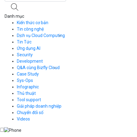
Danh mục
Kiến thức cơ bản
Tin công nghệ
Dịch vụ Cloud Computing
Tin Tức
Cloud Server
CDN
Ứng dụng AI
Load Balancer
Security
Auto Scaling
Development
Container Registry
Q&A cùng Bizfly Cloud
Kubernetes
Case Study
Q&A về Bizfly Cloud Server
Cloud Database
Q&A về Bizfly Business Email
Thao tác kết nối tới server
Sys-Ops
Call Center
Videos
Videos
Infographic
Business Email
Thủ thuật
Simple Storage
Tool support
VOD
Giải pháp doanh nghiệp
VPN
Chuyển đổi số
Traffic Manager
Videos
Cloud VPS
Kafka
Videos