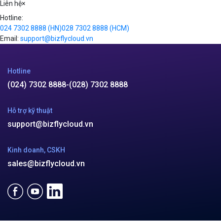
Liên hệ
×
Hotline:
024 7302 8888
(HN)
028 7302 8888
(HCM)
Email:
support@bizflycloud.vn
Hotline
(024) 7302 8888
-
(028) 7302 8888
Hỗ trợ kỹ thuật
support@bizflycloud.vn
Kinh doanh, CSKH
sales@bizflycloud.vn