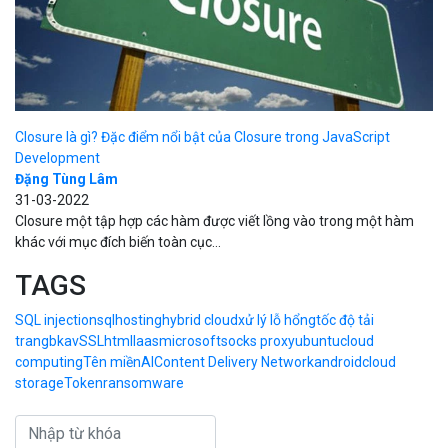
Closure là gì? Đặc điểm nổi bật của Closure trong JavaScript
Development
Đặng Tùng Lâm
31-03-2022
Closure một tập hợp các hàm được viết lồng vào trong một hàm
khác với mục đích biến toàn cục...
TAGS
SQL injection
sql
hosting
hybrid cloud
xử lý lỗ hổng
tốc độ tải
trang
bkav
SSL
html
Iaas
microsoft
socks proxy
ubuntu
cloud
computing
Tên miền
AI
Content Delivery Network
android
cloud
storage
Token
ransomware