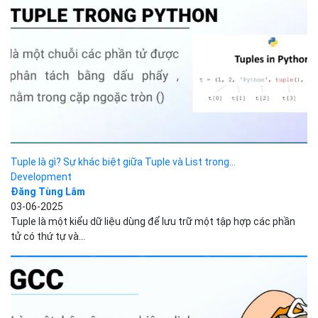
Hotline
(024) 7302 8888
-
(028) 7302 8888
Hỗ trợ kỹ thuật
support@bizflycloud.vn
Kinh doanh, CSKH
sales@bizflycloud.vn