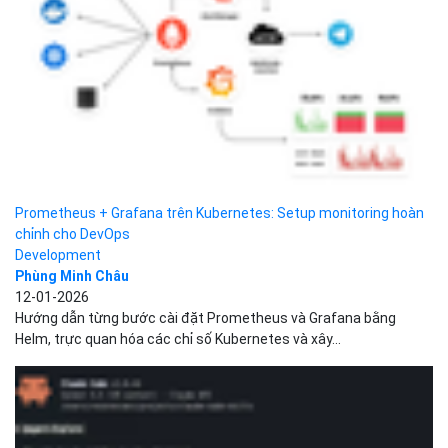
Chạy các mô hình AI mạnh mẽ ngay trên máy cục...
Tin công nghệ
Phùng Minh Châu
14-11-2025
Nếu bạn đang tò mò về việc chạy mô hình AI local, hiện nay đã có
nhiều công cụ giúp...
Token là gì? Tìm hiểu Token trong chữ ký số, ngân...
Kiến thức cơ bản
Bizfly Cloud
30-10-2025
Token được biết đến là chữ ký số hay chữ ký điện tử đã được mã
hóa bởi những con...
Zend Framework là gì? Ưu nhược điểm của Zend Framework
mang...
Development
Đặng Tùng Lâm