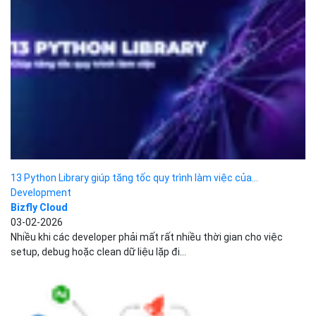
Code, bạn sẽ có một agent PM tạo đặc...
Master Kubernetes Observability: Tăng cường hiệu suất, bảo
mật và tính...
Dịch vụ Cloud Computing
Bizfly Cloud
29-12-2025
Trong kiến trúc microservices hiện đại, có được khả năng quan
sát toàn diện là một yếu tố cần thiết.
DOM là gì? Tìm hiểu thông tin và thao tác DOM...
Development
Đặng Tùng Lâm
28-11-2025
DOM (Document Object Model) là một mô hình đối tượng tài liệu
và đồng thời là một API chuẩn cho...