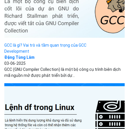
Công ty cổ phần VCCorp
Số 01 phố Nguyễn Huy Tưởng,
phường Thanh Xuân,
Thành phố Hà Nội.
MST/ĐKKD: 0101871229 do
Sở Kế hoạch và Đầu tư
cấp ngày 27/8/2015