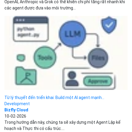
Từ lý thuyết đến triển khai: Build một AI agent mạnh...
Development
Bizfly Cloud
10-02-2026
Trong hướng dẫn này, chúng ta sẽ xây dựng một Agent Lập kế
hoạch và Thực thi có cấu trúc....
Build Claude Code Agent đầu tiên của bạn
Development
Bizfly Cloud
07-02-2026
Cách một skill chỉ gồm 300 dòng lại trở thành công cụ cho hiệu
suất cao trong quá trình phát...
13 Python Library giúp tăng tốc quy trình làm việc của...
Development
Bizfly Cloud