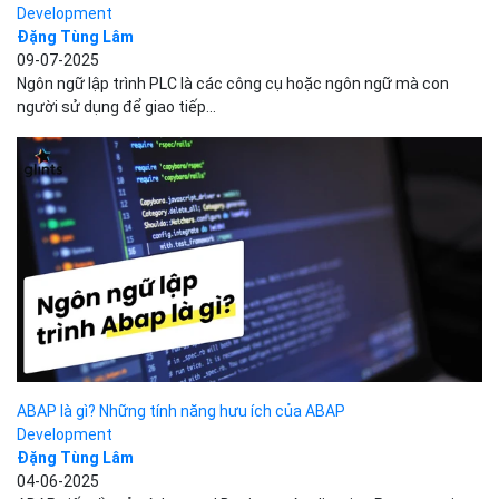
Apache Software Foundation phát triển, chuyên dùng...
Trước
1
2
3
4
5
Tiếp
Trang
2
/
16
TAGS
SQL injection
sql
hosting
hybrid cloud
xử lý lỗ hổng
tốc độ tải
trang
bkav
SSL
html
Iaas
microsoft
socks proxy
ubuntu
cloud
computing
Tên miền
AI
Content Delivery Network
android
cloud
storage
Token
ransomware
Bizfly Cloud
Danh mục
Kiến thức cơ bản
Tin công nghệ
Dịch vụ Cloud Computing