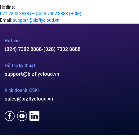
Thành phố Hồ Chí Minh.
Chi nhánh TP.Hải Phòng:
Địa chỉ:
310 Hai Bà Trưng, phường Lê Chân, TP. Hải
Phòng.
© 2014 Bizfly Cloud. All Rights Reserved
Điều khoản sử dụng
|
Cam kết chất lượng dịch vụ - SLA