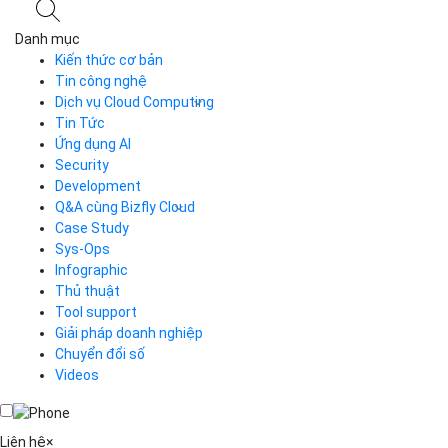
ĐỌC TIN
Trụ sở chính
Địa chỉ:
Số 01 phố Nguyễn Huy Tưởng, phường Thanh
Xuân, Thành phố Hà Nội.
Chi nhánh TP.Hồ Chí Minh:
Địa chỉ:
Số 127 đường Võ Văn Tần, phường Xuân Hòa,