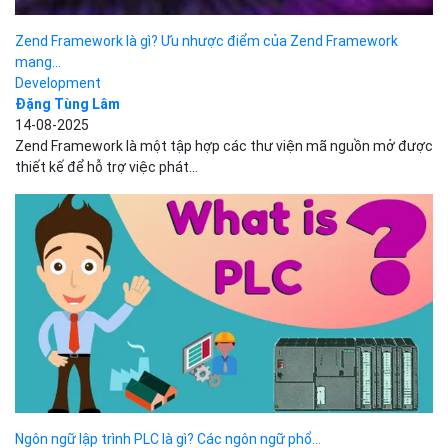
Đặng Tùng Lâm
03-06-2025
Lệnh df (disk free) là một trong những lệnh cơ bản nhất nhưng lại
cực kỳ cần thiết trong hệ...
Apache Tomcat là gì? Hướng dẫn cài đặt Apache Tomcat chi...
Development
Đăng Tùng Lâm
15-05-2025
Apache Tomcat là một máy chủ ứng dụng web mã nguồn mở do