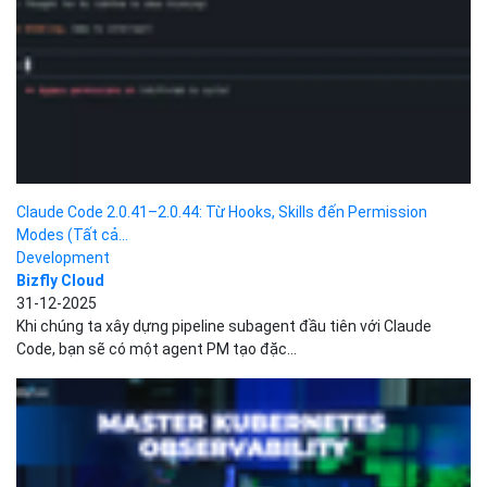
14-08-2025
Zend Framework là một tập hợp các thư viện mã nguồn mở được
thiết kế để hỗ trợ việc phát...
Ngôn ngữ lập trình PLC là gì? Các ngôn ngữ phổ...
Development
Đặng Tùng Lâm
09-07-2025
Ngôn ngữ lập trình PLC là các công cụ hoặc ngôn ngữ mà con
người sử dụng để giao tiếp...