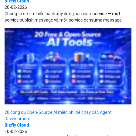
Build một hệ thống Kafka-Based FastAPI Microservices với Real-
Time Event Streaming
Dịch vụ Cloud Computing
Bizfly Cloud
20-02-2026
Chúng ta sẽ tìm hiểu cách xây dựng hai microservice — một
service publish message và một service consume message...
20 công cụ Open-Source AI miễn phí để chạy các Agent...
Development
Bizfly Cloud
10-02-2026
OpenAI, Anthropic và Grok có thể khiến chi phí tăng rất nhanh khi
các agent được đưa vào môi trường...