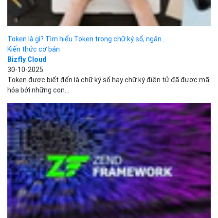
GCC là gì? Vai trò và tầm quan trọng của GCC
Development
Đặng Tùng Lâm
03-06-2025
GCC (GNU Compiler Collection) là một bộ công cụ trình biên dịch
mã nguồn mở được phát triển bởi dự...
Lệnh df trong Linux và những ví dụ thực tế sử...
Development