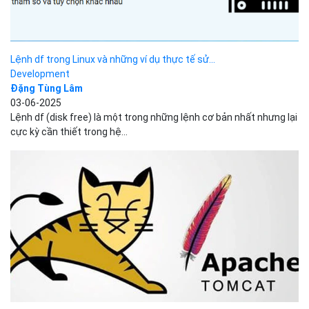
SẢN PHẨM
Bizfly Cloud Server
Bizfly Cloud CDN
Bizfly Cloud Business Email
Bizfly Cloud Load Balancer
Bizfly Cloud Simple Storage
Bizfly Cloud Pre-built Application
Bizfly Cloud VPN
Bizfly Cloud Container Registry
Xem Thêm
VỀ BIZFLY CLOUD