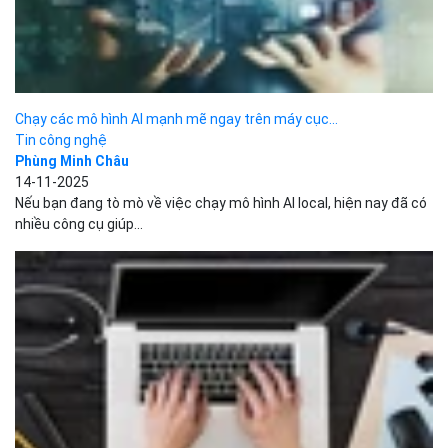
Tuple là gì? Sự khác biệt giữa Tuple và List trong...
Development
Đăng Tùng Lâm
03-06-2025
Tuple là một kiểu dữ liệu dùng để lưu trữ một tập hợp các phần
tử có thứ tự và...