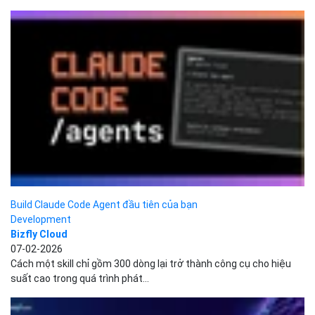
03-02-2026
Nhiều khi các developer phải mất rất nhiều thời gian cho việc
setup, debug hoặc clean dữ liệu lặp đi...
Prometheus + Grafana trên Kubernetes: Setup monitoring hoàn
chỉnh cho DevOps
Development
Phùng Minh Châu
12-01-2026
Hướng dẫn từng bước cài đặt Prometheus và Grafana bằng
Helm, trực quan hóa các chỉ số Kubernetes và xây...
Claude Code 2.0.41–2.0.44: Từ Hooks, Skills đến Permission
Modes (Tất cả...
Development
Bizfly Cloud
31-12-2025
Khi chúng ta xây dựng pipeline subagent đầu tiên với Claude