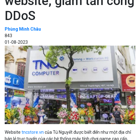
website, giảm tấn công
DDoS
Phùng Minh Châu
843
01-08-2023
Website
tncstore.vn
của Tú Nguyết được biết đến như một địa chỉ
bán lẻ trực tuyến của các hệ thống máy tính chơi game cao cấp,
gaming gear, tư vấn xây dựng cấu hình uy tín tin cậy trong cộng
đồng game thủ tại miền Bắc. Tự tin đội ngũ nhân viên là những
người trẻ đam mê và yêu thích về công nghệ, đặc biệt hơn là kiến
thức về IT chuyên môn kèm với sự dày dặn kinh nghiệm, Tú Nguyệt
được rất nhiều người dùng trong cộng đồng It và cộng đồng game
thủ biết tới.