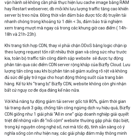
lượng tấn công sau khi bị phân tán sẽ giảm xuống rõ rệt và không
đủ sức để gây trở ngại cho hoạt động thông suốt của trang bán
hàng. Kể từ khi “trang bị” Bizfly CDN, website không còn ghi nhận
bất cứ nguy cơ đe dọa đáng kể nào nữa.
Với khả năng tự động giảm tải server gốc tới 80%, giảm thời gian
tải trang dưới 3 giây, chống tấn công ngừng dịch vụ hiệu quả, Bizfly
CDN giống như 1 giải phái “All in one” giúp doanh nghiệp giải quyết
triệt để những vấn đề “nổi cộm” website thường gặp phải. Đặc biệt,
trong kỷ nguyên công nghệ số, nơi mà tốc độ, tính sẵn sàng có ý
nghĩa sống còn như hiện nay, các giải pháp đám mây thông minh
như CDN có thể xem là yếu tố thúc đẩy doanh nghiệp tạo ra lợi thế
cạnh tranh rõ rệt và phát triển ngày càng mạnh mẽ hơn.
Bizfly Cloud - Đơn vị hàng đầu cung cấp các giải pháp hạ tầng
Cloud IT phục vụ chuyển đổi số cho doanh nghiệp - tiền thân là
VCCloud - trực thuộc Công ty Cổ phần VCCorp - Công ty dẫn đầu
trong lĩnh vực truyền thông và công nghệ tại Việt Nam.