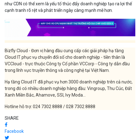
Hạ tầng Cloud IT đã phục vụ hơn 3000 doanh nghiệp trên cả nước,
trong đó có nhiều doanh nghiệp hàng đầu: Vingroup, Thu Cúc, Đất
Xanh Miền Bắc, Ahamove, SSI, Ivy Moda...
Hotline hỗ trợ: 024 7302 8888 / 028 7302 8888
SHARE
Facebook
Twitter
Bizfly Cloud
BÀI VIẾT LIÊN QUAN
Hạ tầng điện toán đám mây đứng sau thành công của Lotus trong
Bù
cuộc...