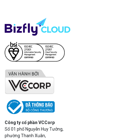
Công ty cổ phần VCCorp
Số 01 phố Nguyễn Huy Tưởng,
phường Thanh Xuân,
Thành phố Hà Nội.
MST/ĐKKD: 0101871229 do
Sở Kế hoạch và Đầu tư
cấp ngày 27/8/2015
SẢN PHẨM
Bizfly Cloud Server