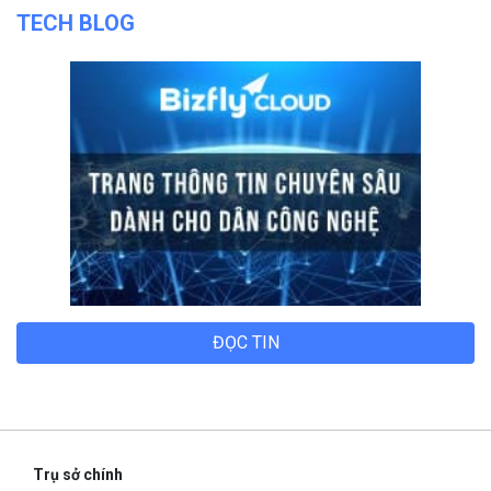
ĐỌC TIN
Trụ sở chính
Địa chỉ:
Số 01 phố Nguyễn Huy Tưởng, phường Thanh
Xuân, Thành phố Hà Nội.
Chi nhánh TP.Hồ Chí Minh:
Địa chỉ:
Số 127 đường Võ Văn Tần, phường Xuân Hòa,
Thành phố Hồ Chí Minh.
Chi nhánh TP.Hải Phòng:
Địa chỉ:
310 Hai Bà Trưng, phường Lê Chân, TP. Hải Phòng.