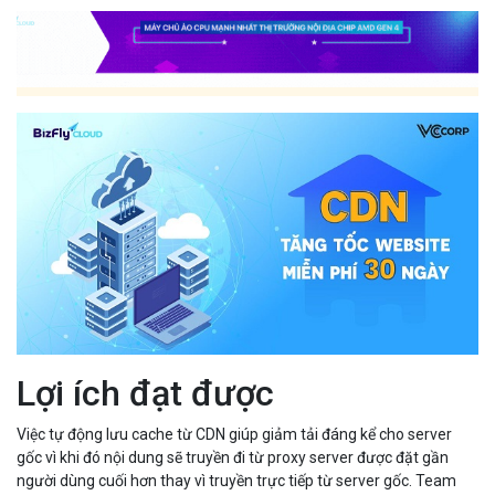
Lợi ích đạt được
Việc tự động lưu cache từ CDN giúp giảm tải đáng kể cho server
gốc vì khi đó nội dung sẽ truyền đi từ proxy server được đặt gần
người dùng cuối hơn thay vì truyền trực tiếp từ server gốc. Team
vận hành sẽ không cần phải thực hiện lưu cache image bằng RAM
hay Restart webserver, db mỗi khi lưu lượng traffic tăng cao khiến
server bị treo nữa. Đồng thời vẫn đảm bảo được tốc độ truyền tải
nhanh chóng trong khoảng từ 1 đến < 3s, đảm bảo trải nghiệm
xem trang mượt mà ngay cả trong các khung giờ cao điểm ( 14h-
18h và 21h-23h).
Khi trang tích hợp CDN, thay vì phải chặn DDoS bằng logic chặn ip
theo lượng request tốn rất nhiều thời gian và công sức như trước
kia, toàn bộ traffic tấn công đánh sập website sẽ được tự động
phân tán qua các điểm CDN server rộng khắp của Bizfly Cloud. Lưu