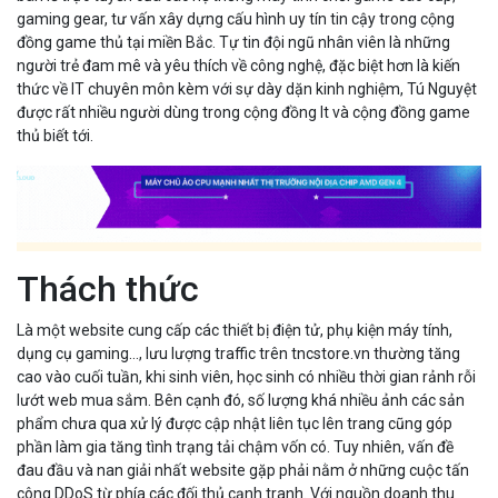
Thách thức
Là một website cung cấp các thiết bị điện tử, phụ kiện máy tính,
dụng cụ gaming…, lưu lượng traffic trên tncstore.vn thường tăng
cao vào cuối tuần, khi sinh viên, học sinh có nhiều thời gian rảnh rỗi
lướt web mua sắm. Bên cạnh đó, số lượng khá nhiều ảnh các sản
phẩm chưa qua xử lý được cập nhật liên tục lên trang cũng góp
phần làm gia tăng tình trạng tải chậm vốn có. Tuy nhiên, vấn đề
đau đầu và nan giải nhất website gặp phải nằm ở những cuộc tấn
công DDoS từ phía các đối thủ cạnh tranh. Với nguồn doanh thu
chủ yếu là doanh thu từ website, các cuộc tấn công ngừng dịch vụ
như vậy gây ảnh hưởng rất nghiêm trọng đến tình hình kinh doanh,
tăng trưởng và phát triển trong dài hạn của doanh nghiệp. Đó là lý
do vì sao công ty tìm đến sự trợ giúp của Bizfly Cloud.
Vì sao lựa chọn Bizfly Cloud
Không chỉ là nhà cung cấp các giải pháp đám mây với cam kết tính
sẵn sàng tới 99,99%, Bizfly Cloud còn được đánh giá cao ở khả
năng phòng chống các cuộc tấn công DDoS nguy hiểm và phục hồi
xóa sổ dữ liệu hữu hiệu. Hệ thống Bizfly CDN trong quá khứ đã từng