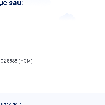
ục sau:
302 8888
(HCM)
 Bizfly Cloud