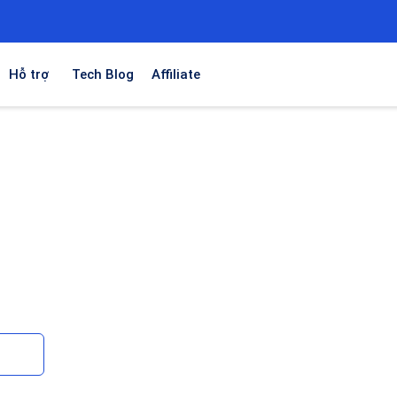
Hỗ trợ
Tech Blog
Affiliate
stance
h cần khả năng
i phí tối thiểu