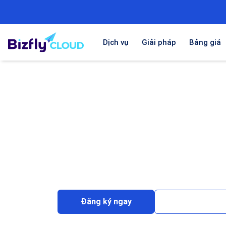
Dịch vụ
Giải pháp
Bảng giá
Bizfly Cloud Spot In
Tiết kiệm chi phí
máy chủ tới 90%
Thanh toán
tới
từng giây
Triển khai và chạy các ứng dụng, chương trìn
tăng trưởng
tài nguyên nhanh chóng
với
ch
Đăng ký ngay
Liên hệ sale