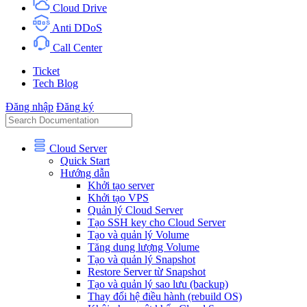
Cloud Drive
Anti DDoS
Call Center
Ticket
Tech Blog
Đăng nhập
Đăng ký
Cloud Server
Quick Start
Hướng dẫn
Khởi tạo server
Khởi tạo VPS
Quản lý Cloud Server
Tạo SSH key cho Cloud Server
Tạo và quản lý Volume
Tăng dung lượng Volume
Tạo và quản lý Snapshot
Restore Server từ Snapshot
Tạo và quản lý sao lưu (backup)
Thay đổi hệ điều hành (rebuild OS)