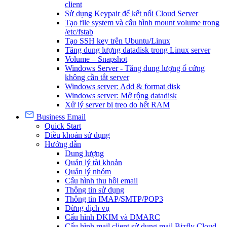
client
Sử dụng Keypair để kết nối Cloud Server
Tạo file system và cấu hình mount volume trong
/etc/fstab
Tạo SSH key trên Ubuntu/Linux
Tăng dung lượng datadisk trong Linux server
Volume – Snapshot
Windows Server - Tăng dung lượng ổ cứng
không cần tắt server
Windows server: Add & format disk
Windows server: Mở rộng datadisk
Xử lý server bị treo do hết RAM
Business Email
Quick Start
Điều khoản sử dụng
Hướng dẫn
Dung lượng
Quản lý tài khoản
Quản lý nhóm
Cấu hình thu hồi email
Thông tin sử dụng
Thông tin IMAP/SMTP/POP3
Dừng dịch vụ
Cấu hình DKIM và DMARC
Cấu hình mail client sử dụng mail Bizfly Cloud