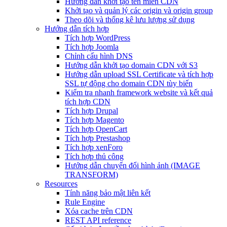
Hướng dẫn khởi tạo tên miền CDN
Khởi tạo và quản lý các origin và origin group
Theo dõi và thống kê lưu lượng sử dụng
Hướng dẫn tích hợp
Tích hợp WordPress
Tích hợp Joomla
Chỉnh cấu hình DNS
Hướng dẫn khởi tạo domain CDN với S3
Hướng dẫn upload SSL Certificate và tích hợp
SSL tự động cho domain CDN tùy biến
Kiểm tra nhanh framework website và kết quả
tích hợp CDN
Tích hợp Drupal
Tích hợp Magento
Tích hợp OpenCart
Tích hợp Prestashop
Tích hợp xenForo
Tích hợp thủ công
Hướng dẫn chuyển đổi hình ảnh (IMAGE
TRANSFORM)
Resources
Tính năng bảo mật liên kết
Rule Engine
Xóa cache trên CDN
REST API reference