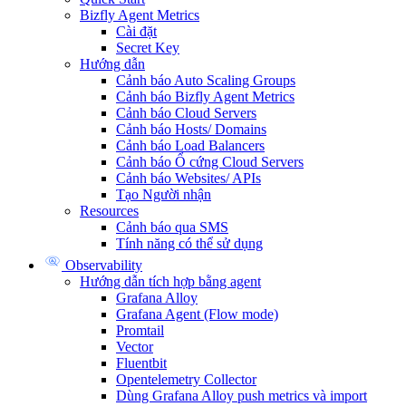
Bizfly Agent Metrics
Cài đặt
Secret Key
Hướng dẫn
Cảnh báo Auto Scaling Groups
Cảnh báo Bizfly Agent Metrics
Cảnh báo Cloud Servers
Cảnh báo Hosts/ Domains
Cảnh báo Load Balancers
Cảnh báo Ổ cứng Cloud Servers
Cảnh báo Websites/ APIs
Tạo Người nhận
Resources
Cảnh báo qua SMS
Tính năng có thể sử dụng
Observability
Hướng dẫn tích hợp bằng agent
Grafana Alloy
Grafana Agent (Flow mode)
Promtail
Vector
Fluentbit
Opentelemetry Collector
Dùng Grafana Alloy push metrics và import