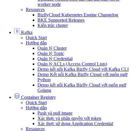
worker node
Resources
BizflyCloud Kubernetes Engine Changelog
BKE Supported Releases
Kiến trúc cluster
Kafka
Quick Start
Hướng dẫn
Quản lý Cluster
Quản lý Topic
Quản lý Credential
Quản lý ACLs (Access Control Lists)
Demo kết nối Kafka Bizfly Cloud với Kafka CLI
Demo Kết nối Kafka Bizfly Cloud với ngôn ngữ
Python
Demo kết nối Kafka Bizfly Cloud với ngôn ngữ
Golang
Container Registry
Quick Start
Hướng dẫn
Push và pull image
Xác thực và phân quyền với token
Xác thực sử dụng Application Credential
Resources