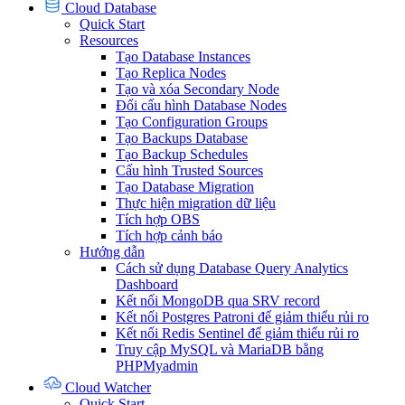
Cloud Database
Quick Start
Resources
Tạo Database Instances
Tạo Replica Nodes
Tạo và xóa Secondary Node
Đổi cấu hình Database Nodes
Tạo Configuration Groups
Tạo Backups Database
Tạo Backup Schedules
Cấu hình Trusted Sources
Tạo Database Migration
Thực hiện migration dữ liệu
Tích hợp OBS
Tích hợp cảnh báo
Hướng dẫn
Cách sử dụng Database Query Analytics
Dashboard
Kết nối MongoDB qua SRV record
Kết nối Postgres Patroni để giảm thiểu rủi ro
Kết nối Redis Sentinel để giảm thiểu rủi ro
Truy cập MySQL và MariaDB bằng
PHPMyadmin
Cloud Watcher
Quick Start