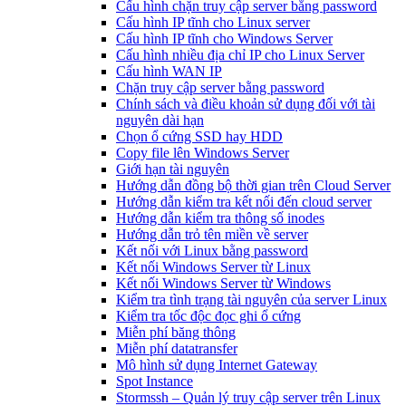
Cấu hình chặn truy cập server bằng password
Cấu hình IP tĩnh cho Linux server
Cấu hình IP tĩnh cho Windows Server
Cấu hình nhiều địa chỉ IP cho Linux Server
Cấu hình WAN IP
Chặn truy cập server bằng password
Chính sách và điều khoản sử dụng đối với tài
nguyên dài hạn
Chọn ổ cứng SSD hay HDD
Copy file lên Windows Server
Giới hạn tài nguyên
Hướng dẫn đồng bộ thời gian trên Cloud Server
Hướng dẫn kiểm tra kết nối đến cloud server
Hướng dẫn kiểm tra thông số inodes
Hướng dẫn trỏ tên miền về server
Kết nối với Linux bằng password
Kết nối Windows Server từ Linux
Kết nối Windows Server từ Windows
Kiểm tra tình trạng tài nguyên của server Linux
Kiểm tra tốc độc đọc ghi ổ cứng
Miễn phí băng thông
Miễn phí datatransfer
Mô hình sử dụng Internet Gateway
Spot Instance
Stormssh – Quản lý truy cập server trên Linux