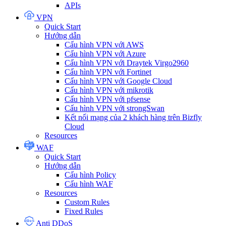
APIs
VPN
Quick Start
Hướng dẫn
Cấu hình VPN với AWS
Cấu hình VPN với Azure
Cấu hình VPN với Draytek Virgo2960
Cấu hình VPN với Fortinet
Cấu hình VPN với Google Cloud
Cấu hình VPN với mikrotik
Cấu hình VPN với pfsense
Cấu hình VPN với strongSwan
Kết nối mạng của 2 khách hàng trên Bizfly
Cloud
Resources
WAF
Quick Start
Hướng dẫn
Cấu hình Policy
Cấu hình WAF
Resources
Custom Rules
Fixed Rules
Anti DDoS