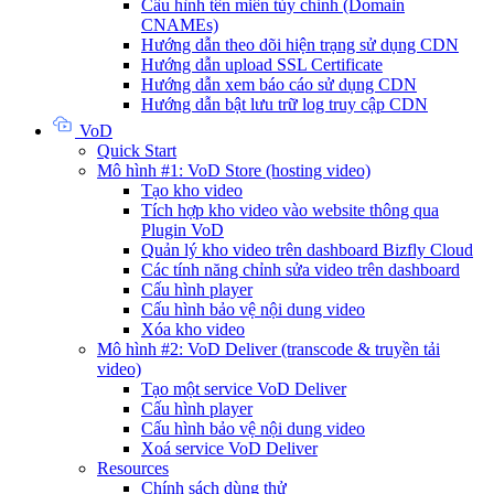
Cấu hình tên miền tùy chỉnh (Domain
CNAMEs)
Hướng dẫn theo dõi hiện trạng sử dụng CDN
Hướng dẫn upload SSL Certificate
Hướng dẫn xem báo cáo sử dụng CDN
Hướng dẫn bật lưu trữ log truy cập CDN
VoD
Quick Start
Mô hình #1: VoD Store (hosting video)
Tạo kho video
Tích hợp kho video vào website thông qua
Plugin VoD
Quản lý kho video trên dashboard Bizfly Cloud
Các tính năng chỉnh sửa video trên dashboard
Cấu hình player
Cấu hình bảo vệ nội dung video
Xóa kho video
Mô hình #2: VoD Deliver (transcode & truyền tải
video)
Tạo một service VoD Deliver
Cấu hình player
Cấu hình bảo vệ nội dung video
Xoá service VoD Deliver
Resources
Chính sách dùng thử