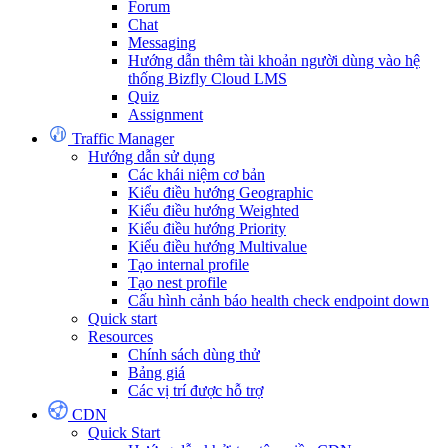
Forum
Chat
Messaging
Hướng dẫn thêm tài khoản người dùng vào hệ
thống Bizfly Cloud LMS
Quiz
Assignment
Traffic Manager
Hướng dẫn sử dụng
Các khái niệm cơ bản
Kiểu điều hướng Geographic
Kiểu điều hướng Weighted
Kiểu điều hướng Priority
Kiểu điều hướng Multivalue
Tạo internal profile
Tạo nest profile
Cấu hình cảnh báo health check endpoint down
Quick start
Resources
Chính sách dùng thử
Bảng giá
Các vị trí được hỗ trợ
CDN
Quick Start