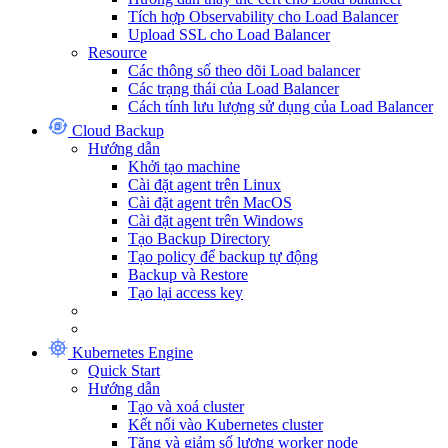
Tích hợp Observability cho Load Balancer
Upload SSL cho Load Balancer
Resource
Các thông số theo dõi Load balancer
Các trạng thái của Load Balancer
Cách tính lưu lượng sử dụng của Load Balancer
Cloud Backup
Hướng dẫn
Khởi tạo machine
Cài đặt agent trên Linux
Cài đặt agent trên MacOS
Cài đặt agent trên Windows
Tạo Backup Directory
Tạo policy để backup tự động
Backup và Restore
Tạo lại access key
Kubernetes Engine
Quick Start
Hướng dẫn
Tạo và xoá cluster
Kết nối vào Kubernetes cluster
Tăng và giảm số lượng worker node