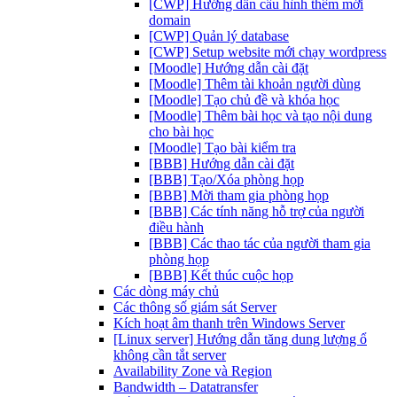
[CWP] Hướng dẫn cấu hình thêm mới
domain
[CWP] Quản lý database
[CWP] Setup website mới chạy wordpress
[Moodle] Hướng dẫn cài đặt
[Moodle] Thêm tài khoản người dùng
[Moodle] Tạo chủ đề và khóa học
[Moodle] Thêm bài học và tạo nội dung
cho bài học
[Moodle] Tạo bài kiểm tra
[BBB] Hướng dẫn cài đặt
[BBB] Tạo/Xóa phòng họp
[BBB] Mời tham gia phòng họp
[BBB] Các tính năng hỗ trợ của người
điều hành
[BBB] Các thao tác của người tham gia
phòng họp
[BBB] Kết thúc cuộc họp
Các dòng máy chủ
Các thông số giám sát Server
Kích hoạt âm thanh trên Windows Server
[Linux server] Hướng dẫn tăng dung lượng ổ
không cần tắt server
Availability Zone và Region
Bandwidth – Datatransfer