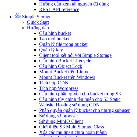
Hướng dẫn xem tài nguyên đã dùng
REST API reference
Simple Storage
Quick Start
Hướng dẫn
Cấu hình bucket
Tạo mới bucket
Quản lý file trong bucket
Quản lý key
Client tool kết nối với Simple Storage
Cấu hình Bucket Lifecycle
Cấu hình Object Lock
Mount Bucket trên Linux
Mount Bucket trên Windows
Tích hợp CDN
Tích hợp Wordpress
Cấu hình phân quyền cho bucket trong S3
Cấu hình tùy chỉnh tên miền cho S3 Static
Website Hosting sử dụng CDN
Phân quyền quản lý bucket cho những subuser
Sử dụng s3 browser
Sử dụng MinIO Client
Giới thiệu S3 Multi Storage Class
Xóa các multipart chưa hoàn thành