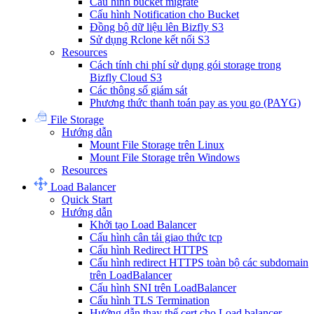
Cấu hình bucket migrate
Cấu hình Notification cho Bucket
Đồng bộ dữ liệu lên Bizfly S3
Sử dụng Rclone kết nối S3
Resources
Cách tính chi phí sử dụng gói storage trong
Bizfly Cloud S3
Các thông số giám sát
Phương thức thanh toán pay as you go (PAYG)
File Storage
Hướng dẫn
Mount File Storage trên Linux
Mount File Storage trên Windows
Resources
Load Balancer
Quick Start
Hướng dẫn
Khởi tạo Load Balancer
Cấu hình cân tải giao thức tcp
Cấu hình Redirect HTTPS
Cấu hình redirect HTTPS toàn bộ các subdomain
trên LoadBalancer
Cấu hình SNI trên LoadBalancer
Cấu hình TLS Termination
Hướng dẫn thay thế cert cho Load balancer