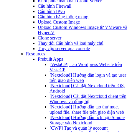
Khôi phục mật khẩu Cloud Server
Cấu hình Firewall
Cấu hình IPv6
Cấu hình băng thông mạng
Upload Custom Image
Upload Custom Windows Image từ VMware và
Hyper-V
Clone server
Thay đổi Cấu hình và loại máy chủ
Truy cập server qua console
Resources
Prebuilt Apps
[VestaCP] Tạo Wordpress Website trên
VestaCP
[Nextcloud] Hướng dẫn login và tạo user
trên giao diện web
[Nextcloud] Cài đặt Nextcloud trên iOS,
Android
[Nextcloud] Cài đặt Nextcloud client trên
Windows và đồng bộ
[Nextcloud] Hướng dẫn tạo thư mục,
upload file, share file trên giao diện web
[Nextcloud] Hướng dẫn tích hợp Simple
Storage vào Nextcloud
[CWP] Tạo và quản lý account