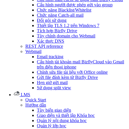
Cấu hình người được phép gửi vào group
Chức năng Blacklist/Whitelist
Chức năng Catch-all mail
Đổi gói sử dụng
Thiết lập TLS 1.2 trên Windows 7
Tích hợp Bizfly Drive
Tùy chỉnh domain cho Webmail
Xác thực DNS
REST API reference
Webmail
Email tracking
Cấu hình tài khoản mail BizflyCloud vào Gmail
trên điện thoại iphone
Chỉnh sửa file tài liệu với Office online
Gửi file đính kèm từ Bizfly Drive
Hẹn giờ gửi mail
Sử dụng split view
LMS
Quick Start
Hướng dẫn
Tùy biến giao diện
Giao diện và thiết lập Khóa học
Quản lý nội dung khóa học
Quản lý lớp học