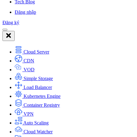
Tech Blog
Đăng nhập
Đăng ký
Cloud Server
CDN
VOD
Simple Storage
Load Balancer
Kubernetes Engine
Container Registry
VPN
Auto Scaling
Cloud Watcher