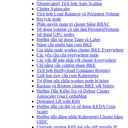
[Deprecated] Tích hợp Auto Scaling
Cluster Autoscaler
Tích hợp Load Balancer và Persistent Volume
Recycle node
Phân quyền quản trị cluster bằng RBAC
Sử dụng volume có sẵn làm PersistentVolume
Sử dụng GPU nodes
Hướng dẫn sử dụng Taint và Label
Nâng cấp phiên bản cụm BKE
Gia nhập node worker cluster BKE Everywhere
Các yêu cầu của everywhere node
Các vấn đề gặp phải với cluster Everywhere
Chỉ nâng cấp control plane BKE
Tích hợp Bizflycloud Container Registry
Giới hạn truy cập cụm Kubernetes
Tự động sửa chữa worker node bị hỏng
Backup và Restore cluster BKE với Velero
Hướng Dẫn Kiểm Tra và Debug Cluster
Autoscaler Qua ConfigMap
Degraded LB with K8S
Hướng dẫn cài đặt và sử dụng KEDA Cron
Scaler
Hướng dẫn đăng nhập Kubernetes Cluster bằng
OIDC
Upgrade version K8S mà vẫn giữ nguyên IP