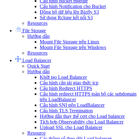
Cấu hình bucket migrate
Cấu hình Notification cho Bucket
Đồng bộ dữ liệu lên Bizfly S3
Sử dụng Rclone kết nối S3
Resources
File Storage
Hướng dẫn
Mount File Storage trên Linux
Mount File Storage trên Windows
Resources
Load Balancer
Quick Start
Hướng dẫn
Khởi tạo Load Balancer
Cấu hình cân tải giao thức tcp
Cấu hình Redirect HTTPS
Cấu hình redirect HTTPS toàn bộ các subdomain
trên LoadBalancer
Cấu hình SNI trên LoadBalancer
Cấu hình TLS Termination
Hướng dẫn thay thế cert cho Load balancer
Tích hợp Observability cho Load Balancer
Upload SSL cho Load Balancer
Resource
Các thông số theo dõi Load balancer