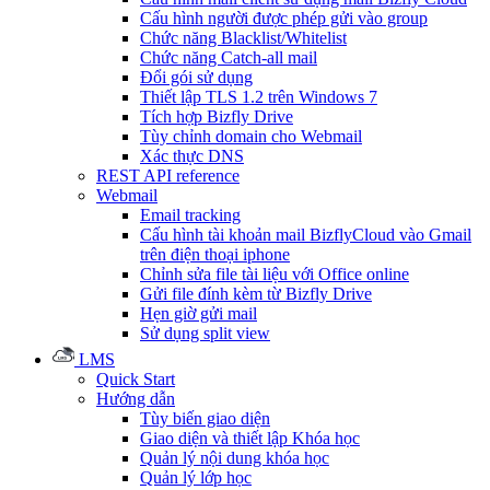
Cấu hình người được phép gửi vào group
Chức năng Blacklist/Whitelist
Chức năng Catch-all mail
Đổi gói sử dụng
Thiết lập TLS 1.2 trên Windows 7
Tích hợp Bizfly Drive
Tùy chỉnh domain cho Webmail
Xác thực DNS
REST API reference
Webmail
Email tracking
Cấu hình tài khoản mail BizflyCloud vào Gmail
trên điện thoại iphone
Chỉnh sửa file tài liệu với Office online
Gửi file đính kèm từ Bizfly Drive
Hẹn giờ gửi mail
Sử dụng split view
LMS
Quick Start
Hướng dẫn
Tùy biến giao diện
Giao diện và thiết lập Khóa học
Quản lý nội dung khóa học
Quản lý lớp học