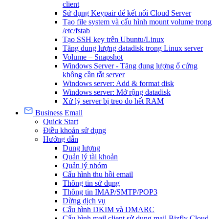
client
Sử dụng Keypair để kết nối Cloud Server
Tạo file system và cấu hình mount volume trong
/etc/fstab
Tạo SSH key trên Ubuntu/Linux
Tăng dung lượng datadisk trong Linux server
Volume – Snapshot
Windows Server - Tăng dung lượng ổ cứng
không cần tắt server
Windows server: Add & format disk
Windows server: Mở rộng datadisk
Xử lý server bị treo do hết RAM
Business Email
Quick Start
Điều khoản sử dụng
Hướng dẫn
Dung lượng
Quản lý tài khoản
Quản lý nhóm
Cấu hình thu hồi email
Thông tin sử dụng
Thông tin IMAP/SMTP/POP3
Dừng dịch vụ
Cấu hình DKIM và DMARC
Cấu hình mail client sử dụng mail Bizfly Cloud