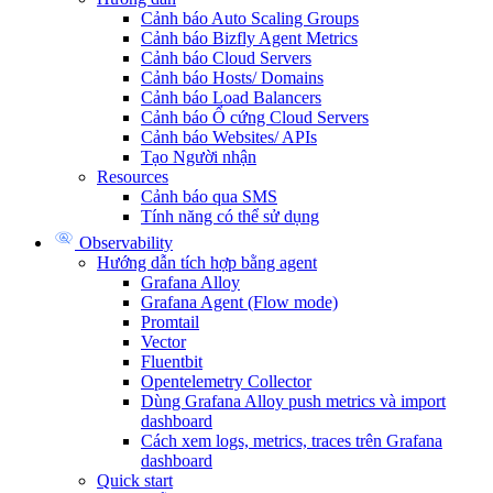
Cảnh báo Auto Scaling Groups
Cảnh báo Bizfly Agent Metrics
Cảnh báo Cloud Servers
Cảnh báo Hosts/ Domains
Cảnh báo Load Balancers
Cảnh báo Ổ cứng Cloud Servers
Cảnh báo Websites/ APIs
Tạo Người nhận
Resources
Cảnh báo qua SMS
Tính năng có thể sử dụng
Observability
Hướng dẫn tích hợp bằng agent
Grafana Alloy
Grafana Agent (Flow mode)
Promtail
Vector
Fluentbit
Opentelemetry Collector
Dùng Grafana Alloy push metrics và import
dashboard
Cách xem logs, metrics, traces trên Grafana
dashboard
Quick start