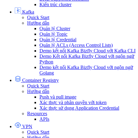
Kiến trúc cluster
Kafka
Quick Start
Hướng dẫn
Quản lý Cluster
Quản lý Topic
Quản lý Credential
Quản lý ACLs (Access Control Lists)
Demo kết nối Kafka Bizfly Cloud với Kafka CLI
Demo Kết nối Kafka Bizfly Cloud với ngôn ngữ
Python
Demo kết nối Kafka Bizfly Cloud với ngôn ngữ
Golang
Container Registry
Quick Start
Hướng dẫn
Push và pull image
Xác thực và phân quyền với token
Xác thực sử dụng Application Credential
Resources
APIs
VPN
Quick Start
Hướng dẫn