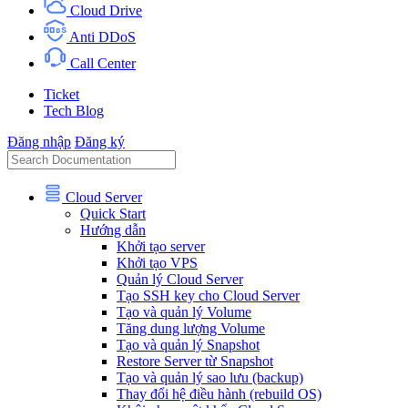
Cloud Drive
Anti DDoS
Call Center
Ticket
Tech Blog
Đăng nhập
Đăng ký
Cloud Server
Quick Start
Hướng dẫn
Khởi tạo server
Khởi tạo VPS
Quản lý Cloud Server
Tạo SSH key cho Cloud Server
Tạo và quản lý Volume
Tăng dung lượng Volume
Tạo và quản lý Snapshot
Restore Server từ Snapshot
Tạo và quản lý sao lưu (backup)
Thay đổi hệ điều hành (rebuild OS)