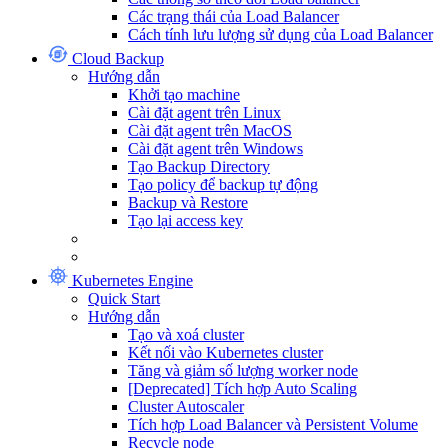
Các trạng thái của Load Balancer
Cách tính lưu lượng sử dụng của Load Balancer
Cloud Backup
Hướng dẫn
Khởi tạo machine
Cài đặt agent trên Linux
Cài đặt agent trên MacOS
Cài đặt agent trên Windows
Tạo Backup Directory
Tạo policy để backup tự động
Backup và Restore
Tạo lại access key
Kubernetes Engine
Quick Start
Hướng dẫn
Tạo và xoá cluster
Kết nối vào Kubernetes cluster
Tăng và giảm số lượng worker node
[Deprecated] Tích hợp Auto Scaling
Cluster Autoscaler
Tích hợp Load Balancer và Persistent Volume
Recycle node