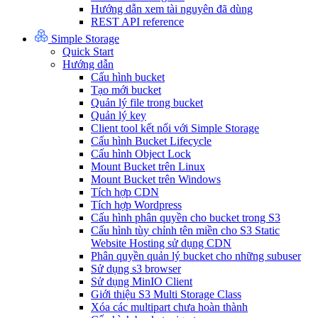
Hướng dẫn xem tài nguyên đã dùng
REST API reference
Simple Storage
Quick Start
Hướng dẫn
Cấu hình bucket
Tạo mới bucket
Quản lý file trong bucket
Quản lý key
Client tool kết nối với Simple Storage
Cấu hình Bucket Lifecycle
Cấu hình Object Lock
Mount Bucket trên Linux
Mount Bucket trên Windows
Tích hợp CDN
Tích hợp Wordpress
Cấu hình phân quyền cho bucket trong S3
Cấu hình tùy chỉnh tên miền cho S3 Static
Website Hosting sử dụng CDN
Phân quyền quản lý bucket cho những subuser
Sử dụng s3 browser
Sử dụng MinIO Client
Giới thiệu S3 Multi Storage Class
Xóa các multipart chưa hoàn thành