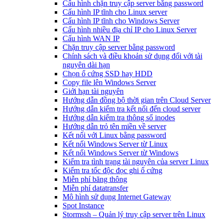
Cấu hình chặn truy cập server bằng password
Cấu hình IP tĩnh cho Linux server
Cấu hình IP tĩnh cho Windows Server
Cấu hình nhiều địa chỉ IP cho Linux Server
Cấu hình WAN IP
Chặn truy cập server bằng password
Chính sách và điều khoản sử dụng đối với tài
nguyên dài hạn
Chọn ổ cứng SSD hay HDD
Copy file lên Windows Server
Giới hạn tài nguyên
Hướng dẫn đồng bộ thời gian trên Cloud Server
Hướng dẫn kiểm tra kết nối đến cloud server
Hướng dẫn kiểm tra thông số inodes
Hướng dẫn trỏ tên miền về server
Kết nối với Linux bằng password
Kết nối Windows Server từ Linux
Kết nối Windows Server từ Windows
Kiểm tra tình trạng tài nguyên của server Linux
Kiểm tra tốc độc đọc ghi ổ cứng
Miễn phí băng thông
Miễn phí datatransfer
Mô hình sử dụng Internet Gateway
Spot Instance
Stormssh – Quản lý truy cập server trên Linux