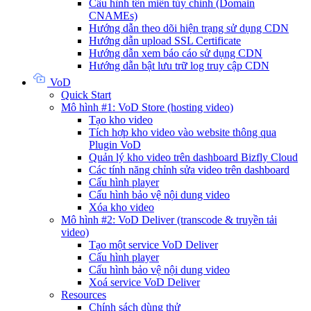
Cấu hình tên miền tùy chỉnh (Domain
CNAMEs)
Hướng dẫn theo dõi hiện trạng sử dụng CDN
Hướng dẫn upload SSL Certificate
Hướng dẫn xem báo cáo sử dụng CDN
Hướng dẫn bật lưu trữ log truy cập CDN
VoD
Quick Start
Mô hình #1: VoD Store (hosting video)
Tạo kho video
Tích hợp kho video vào website thông qua
Plugin VoD
Quản lý kho video trên dashboard Bizfly Cloud
Các tính năng chỉnh sửa video trên dashboard
Cấu hình player
Cấu hình bảo vệ nội dung video
Xóa kho video
Mô hình #2: VoD Deliver (transcode & truyền tải
video)
Tạo một service VoD Deliver
Cấu hình player
Cấu hình bảo vệ nội dung video
Xoá service VoD Deliver
Resources
Chính sách dùng thử