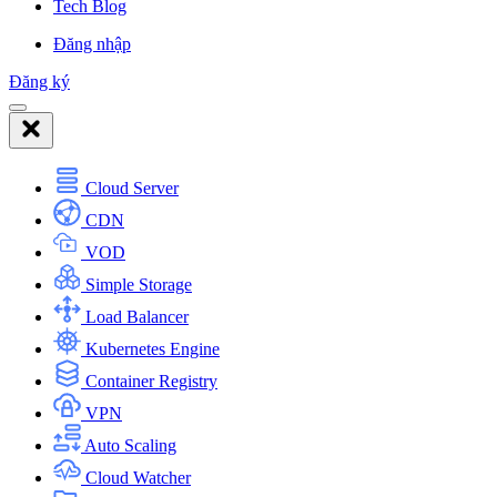
Tech Blog
Đăng nhập
Đăng ký
Cloud Server
CDN
VOD
Simple Storage
Load Balancer
Kubernetes Engine
Container Registry
VPN
Auto Scaling
Cloud Watcher