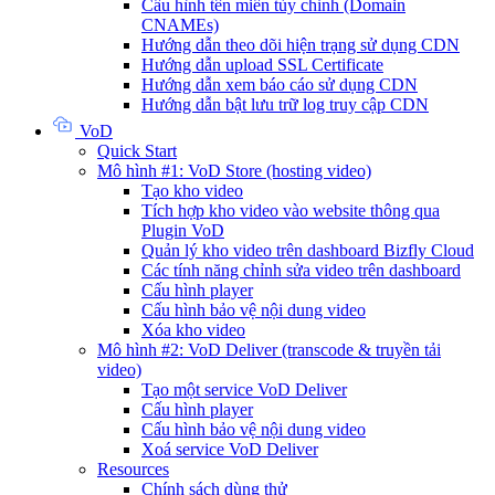
Cấu hình tên miền tùy chỉnh (Domain
CNAMEs)
Hướng dẫn theo dõi hiện trạng sử dụng CDN
Hướng dẫn upload SSL Certificate
Hướng dẫn xem báo cáo sử dụng CDN
Hướng dẫn bật lưu trữ log truy cập CDN
VoD
Quick Start
Mô hình #1: VoD Store (hosting video)
Tạo kho video
Tích hợp kho video vào website thông qua
Plugin VoD
Quản lý kho video trên dashboard Bizfly Cloud
Các tính năng chỉnh sửa video trên dashboard
Cấu hình player
Cấu hình bảo vệ nội dung video
Xóa kho video
Mô hình #2: VoD Deliver (transcode & truyền tải
video)
Tạo một service VoD Deliver
Cấu hình player
Cấu hình bảo vệ nội dung video
Xoá service VoD Deliver
Resources
Chính sách dùng thử