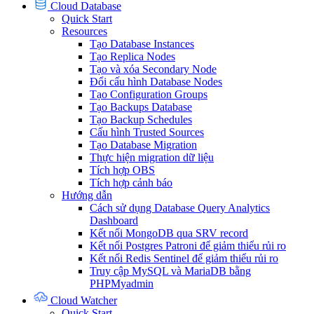
Cloud Database
Quick Start
Resources
Tạo Database Instances
Tạo Replica Nodes
Tạo và xóa Secondary Node
Đổi cấu hình Database Nodes
Tạo Configuration Groups
Tạo Backups Database
Tạo Backup Schedules
Cấu hình Trusted Sources
Tạo Database Migration
Thực hiện migration dữ liệu
Tích hợp OBS
Tích hợp cảnh báo
Hướng dẫn
Cách sử dụng Database Query Analytics
Dashboard
Kết nối MongoDB qua SRV record
Kết nối Postgres Patroni để giảm thiểu rủi ro
Kết nối Redis Sentinel để giảm thiểu rủi ro
Truy cập MySQL và MariaDB bằng
PHPMyadmin
Cloud Watcher
Quick Start