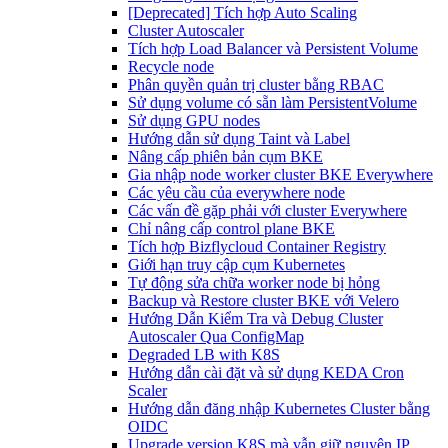
[Deprecated] Tích hợp Auto Scaling
Cluster Autoscaler
Tích hợp Load Balancer và Persistent Volume
Recycle node
Phân quyền quản trị cluster bằng RBAC
Sử dụng volume có sẵn làm PersistentVolume
Sử dụng GPU nodes
Hướng dẫn sử dụng Taint và Label
Nâng cấp phiên bản cụm BKE
Gia nhập node worker cluster BKE Everywhere
Các yêu cầu của everywhere node
Các vấn đề gặp phải với cluster Everywhere
Chỉ nâng cấp control plane BKE
Tích hợp Bizflycloud Container Registry
Giới hạn truy cập cụm Kubernetes
Tự động sửa chữa worker node bị hỏng
Backup và Restore cluster BKE với Velero
Hướng Dẫn Kiểm Tra và Debug Cluster
Autoscaler Qua ConfigMap
Degraded LB with K8S
Hướng dẫn cài đặt và sử dụng KEDA Cron
Scaler
Hướng dẫn đăng nhập Kubernetes Cluster bằng
OIDC
Upgrade version K8S mà vẫn giữ nguyên IP