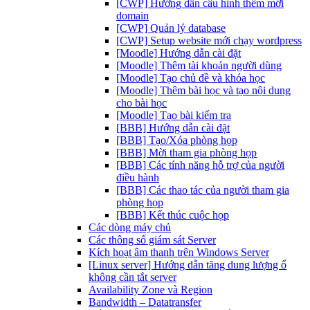
[CWP] Hướng dẫn cấu hình thêm mới
domain
[CWP] Quản lý database
[CWP] Setup website mới chạy wordpress
[Moodle] Hướng dẫn cài đặt
[Moodle] Thêm tài khoản người dùng
[Moodle] Tạo chủ đề và khóa học
[Moodle] Thêm bài học và tạo nội dung
cho bài học
[Moodle] Tạo bài kiểm tra
[BBB] Hướng dẫn cài đặt
[BBB] Tạo/Xóa phòng họp
[BBB] Mời tham gia phòng họp
[BBB] Các tính năng hỗ trợ của người
điều hành
[BBB] Các thao tác của người tham gia
phòng họp
[BBB] Kết thúc cuộc họp
Các dòng máy chủ
Các thông số giám sát Server
Kích hoạt âm thanh trên Windows Server
[Linux server] Hướng dẫn tăng dung lượng ổ
không cần tắt server
Availability Zone và Region
Bandwidth – Datatransfer