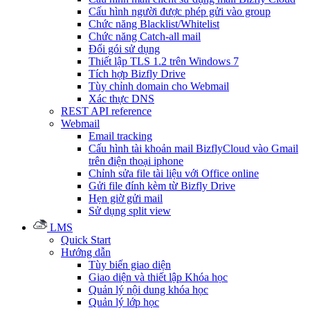
Cấu hình người được phép gửi vào group
Chức năng Blacklist/Whitelist
Chức năng Catch-all mail
Đổi gói sử dụng
Thiết lập TLS 1.2 trên Windows 7
Tích hợp Bizfly Drive
Tùy chỉnh domain cho Webmail
Xác thực DNS
REST API reference
Webmail
Email tracking
Cấu hình tài khoản mail BizflyCloud vào Gmail
trên điện thoại iphone
Chỉnh sửa file tài liệu với Office online
Gửi file đính kèm từ Bizfly Drive
Hẹn giờ gửi mail
Sử dụng split view
LMS
Quick Start
Hướng dẫn
Tùy biến giao diện
Giao diện và thiết lập Khóa học
Quản lý nội dung khóa học
Quản lý lớp học