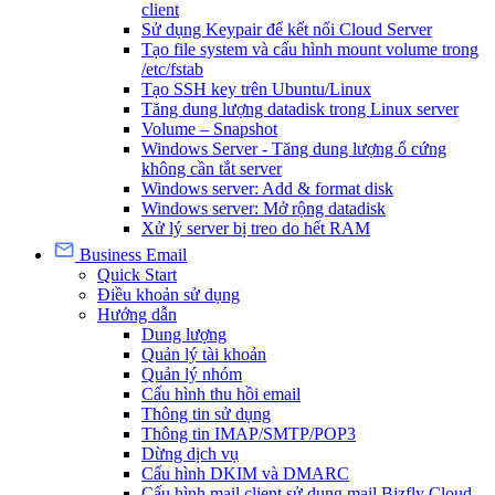
client
Sử dụng Keypair để kết nối Cloud Server
Tạo file system và cấu hình mount volume trong
/etc/fstab
Tạo SSH key trên Ubuntu/Linux
Tăng dung lượng datadisk trong Linux server
Volume – Snapshot
Windows Server - Tăng dung lượng ổ cứng
không cần tắt server
Windows server: Add & format disk
Windows server: Mở rộng datadisk
Xử lý server bị treo do hết RAM
Business Email
Quick Start
Điều khoản sử dụng
Hướng dẫn
Dung lượng
Quản lý tài khoản
Quản lý nhóm
Cấu hình thu hồi email
Thông tin sử dụng
Thông tin IMAP/SMTP/POP3
Dừng dịch vụ
Cấu hình DKIM và DMARC
Cấu hình mail client sử dụng mail Bizfly Cloud