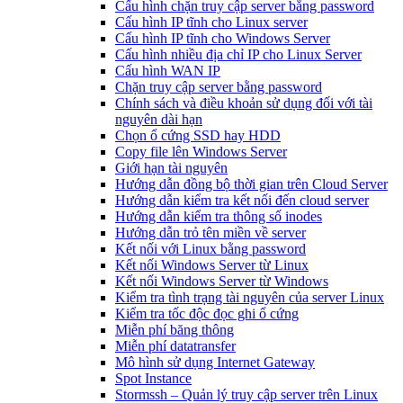
Cấu hình chặn truy cập server bằng password
Cấu hình IP tĩnh cho Linux server
Cấu hình IP tĩnh cho Windows Server
Cấu hình nhiều địa chỉ IP cho Linux Server
Cấu hình WAN IP
Chặn truy cập server bằng password
Chính sách và điều khoản sử dụng đối với tài
nguyên dài hạn
Chọn ổ cứng SSD hay HDD
Copy file lên Windows Server
Giới hạn tài nguyên
Hướng dẫn đồng bộ thời gian trên Cloud Server
Hướng dẫn kiểm tra kết nối đến cloud server
Hướng dẫn kiểm tra thông số inodes
Hướng dẫn trỏ tên miền về server
Kết nối với Linux bằng password
Kết nối Windows Server từ Linux
Kết nối Windows Server từ Windows
Kiểm tra tình trạng tài nguyên của server Linux
Kiểm tra tốc độc đọc ghi ổ cứng
Miễn phí băng thông
Miễn phí datatransfer
Mô hình sử dụng Internet Gateway
Spot Instance
Stormssh – Quản lý truy cập server trên Linux