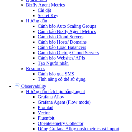
Bizfly Agent Metrics
Cài đặt
Secret Key
Hướng dẫn
Cảnh báo Auto Scaling Groups
Cảnh báo Bizfly Agent Metrics
Cảnh báo Cloud Servers
Cảnh báo Hosts/ Domains
Cảnh báo Load Balancers
Cảnh báo Ổ cứng Cloud Servers
Cảnh báo Websites/ APIs
Tạo Người nhận
Resources
Cảnh báo qua SMS
Tính năng có thể sử dụng
Observability
Hướng dẫn tích hợp bằng agent
Grafana Alloy
Grafana Agent (Flow mode)
Promtail
Vector
Fluentbit
Opentelemetry Collector
Dùng Grafana Alloy push metrics và import