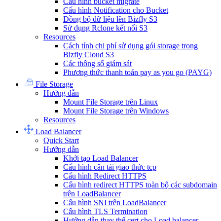
Cấu hình bucket migrate
Cấu hình Notification cho Bucket
Đồng bộ dữ liệu lên Bizfly S3
Sử dụng Rclone kết nối S3
Resources
Cách tính chi phí sử dụng gói storage trong
Bizfly Cloud S3
Các thông số giám sát
Phương thức thanh toán pay as you go (PAYG)
File Storage
Hướng dẫn
Mount File Storage trên Linux
Mount File Storage trên Windows
Resources
Load Balancer
Quick Start
Hướng dẫn
Khởi tạo Load Balancer
Cấu hình cân tải giao thức tcp
Cấu hình Redirect HTTPS
Cấu hình redirect HTTPS toàn bộ các subdomain
trên LoadBalancer
Cấu hình SNI trên LoadBalancer
Cấu hình TLS Termination
Hướng dẫn thay thế cert cho Load balancer