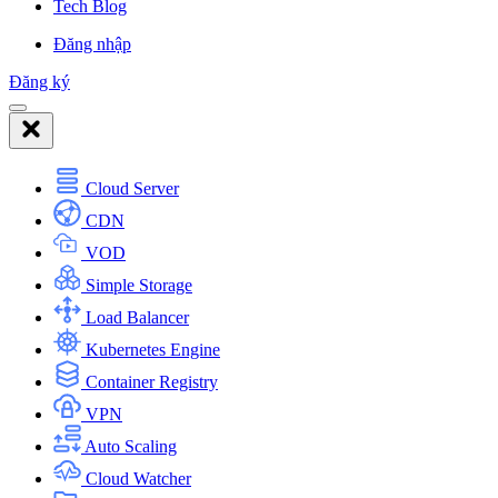
Tech Blog
Đăng nhập
Đăng ký
Cloud Server
CDN
VOD
Simple Storage
Load Balancer
Kubernetes Engine
Container Registry
VPN
Auto Scaling
Cloud Watcher