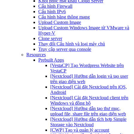
Khôi phục mật khẩu Cloud Server
Cấu hình Firewall
Cấu hình IPv6
Cấu hình băng thông mạng
Upload Custom Image
Upload Custom Windows Image từ VMware và
Hyper-V
Clone server
Thay đổi Cấu hình và loại máy chủ
Truy cập server qua console
Resources
Prebuilt Apps
[VestaCP] Tạo Wordpress Website trên
VestaCP
[Nextcloud] Hướng dẫn login và tạo user
trên giao diện web
[Nextcloud] Cài đặt Nextcloud trên iOS,
Android
[Nextcloud] Cài đặt Nextcloud client trên
Windows và đồng bộ
[Nextcloud] Hướng dẫn tạo thư mục,
upload file, share file trên giao diện web
[Nextcloud] Hướng dẫn tích hợp Simple
Storage vào Nextcloud
[CWP] Tạo và quản lý account