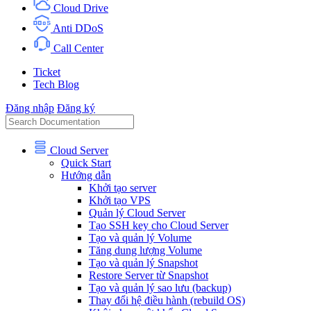
Cloud Drive
Anti DDoS
Call Center
Ticket
Tech Blog
Đăng nhập
Đăng ký
Cloud Server
Quick Start
Hướng dẫn
Khởi tạo server
Khởi tạo VPS
Quản lý Cloud Server
Tạo SSH key cho Cloud Server
Tạo và quản lý Volume
Tăng dung lượng Volume
Tạo và quản lý Snapshot
Restore Server từ Snapshot
Tạo và quản lý sao lưu (backup)
Thay đổi hệ điều hành (rebuild OS)