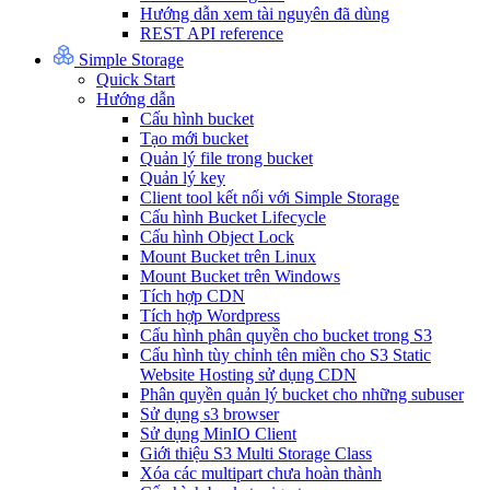
Hướng dẫn xem tài nguyên đã dùng
REST API reference
Simple Storage
Quick Start
Hướng dẫn
Cấu hình bucket
Tạo mới bucket
Quản lý file trong bucket
Quản lý key
Client tool kết nối với Simple Storage
Cấu hình Bucket Lifecycle
Cấu hình Object Lock
Mount Bucket trên Linux
Mount Bucket trên Windows
Tích hợp CDN
Tích hợp Wordpress
Cấu hình phân quyền cho bucket trong S3
Cấu hình tùy chỉnh tên miền cho S3 Static
Website Hosting sử dụng CDN
Phân quyền quản lý bucket cho những subuser
Sử dụng s3 browser
Sử dụng MinIO Client
Giới thiệu S3 Multi Storage Class
Xóa các multipart chưa hoàn thành