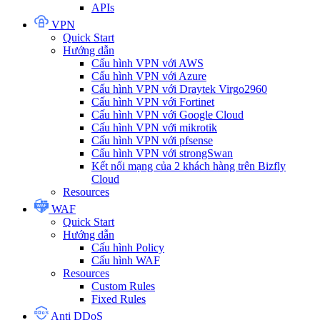
APIs
VPN
Quick Start
Hướng dẫn
Cấu hình VPN với AWS
Cấu hình VPN với Azure
Cấu hình VPN với Draytek Virgo2960
Cấu hình VPN với Fortinet
Cấu hình VPN với Google Cloud
Cấu hình VPN với mikrotik
Cấu hình VPN với pfsense
Cấu hình VPN với strongSwan
Kết nối mạng của 2 khách hàng trên Bizfly
Cloud
Resources
WAF
Quick Start
Hướng dẫn
Cấu hình Policy
Cấu hình WAF
Resources
Custom Rules
Fixed Rules
Anti DDoS