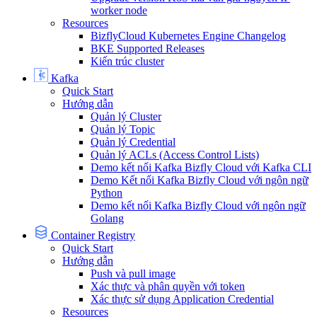
worker node
Resources
BizflyCloud Kubernetes Engine Changelog
BKE Supported Releases
Kiến trúc cluster
Kafka
Quick Start
Hướng dẫn
Quản lý Cluster
Quản lý Topic
Quản lý Credential
Quản lý ACLs (Access Control Lists)
Demo kết nối Kafka Bizfly Cloud với Kafka CLI
Demo Kết nối Kafka Bizfly Cloud với ngôn ngữ
Python
Demo kết nối Kafka Bizfly Cloud với ngôn ngữ
Golang
Container Registry
Quick Start
Hướng dẫn
Push và pull image
Xác thực và phân quyền với token
Xác thực sử dụng Application Credential
Resources