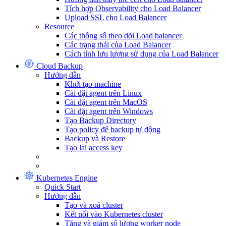
Tích hợp Observability cho Load Balancer
Upload SSL cho Load Balancer
Resource
Các thông số theo dõi Load balancer
Các trạng thái của Load Balancer
Cách tính lưu lượng sử dụng của Load Balancer
Cloud Backup
Hướng dẫn
Khởi tạo machine
Cài đặt agent trên Linux
Cài đặt agent trên MacOS
Cài đặt agent trên Windows
Tạo Backup Directory
Tạo policy để backup tự động
Backup và Restore
Tạo lại access key
Kubernetes Engine
Quick Start
Hướng dẫn
Tạo và xoá cluster
Kết nối vào Kubernetes cluster
Tăng và giảm số lượng worker node