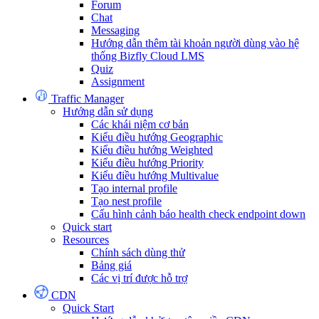
Forum
Chat
Messaging
Hướng dẫn thêm tài khoản người dùng vào hệ
thống Bizfly Cloud LMS
Quiz
Assignment
Traffic Manager
Hướng dẫn sử dụng
Các khái niệm cơ bản
Kiểu điều hướng Geographic
Kiểu điều hướng Weighted
Kiểu điều hướng Priority
Kiểu điều hướng Multivalue
Tạo internal profile
Tạo nest profile
Cấu hình cảnh báo health check endpoint down
Quick start
Resources
Chính sách dùng thử
Bảng giá
Các vị trí được hỗ trợ
CDN
Quick Start