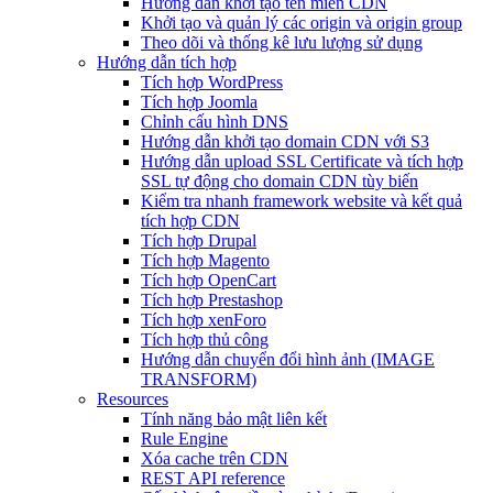
Hướng dẫn khởi tạo tên miền CDN
Khởi tạo và quản lý các origin và origin group
Theo dõi và thống kê lưu lượng sử dụng
Hướng dẫn tích hợp
Tích hợp WordPress
Tích hợp Joomla
Chỉnh cấu hình DNS
Hướng dẫn khởi tạo domain CDN với S3
Hướng dẫn upload SSL Certificate và tích hợp
SSL tự động cho domain CDN tùy biến
Kiểm tra nhanh framework website và kết quả
tích hợp CDN
Tích hợp Drupal
Tích hợp Magento
Tích hợp OpenCart
Tích hợp Prestashop
Tích hợp xenForo
Tích hợp thủ công
Hướng dẫn chuyển đổi hình ảnh (IMAGE
TRANSFORM)
Resources
Tính năng bảo mật liên kết
Rule Engine
Xóa cache trên CDN
REST API reference