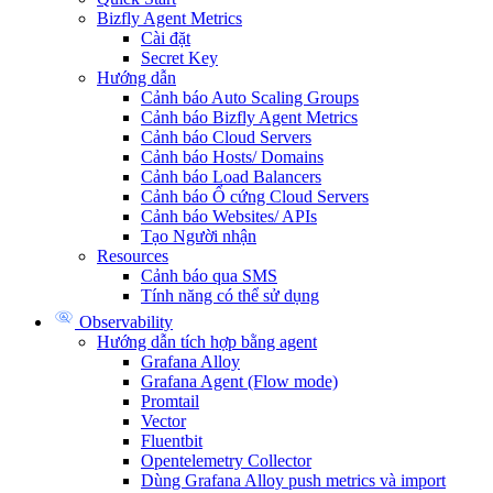
Bizfly Agent Metrics
Cài đặt
Secret Key
Hướng dẫn
Cảnh báo Auto Scaling Groups
Cảnh báo Bizfly Agent Metrics
Cảnh báo Cloud Servers
Cảnh báo Hosts/ Domains
Cảnh báo Load Balancers
Cảnh báo Ổ cứng Cloud Servers
Cảnh báo Websites/ APIs
Tạo Người nhận
Resources
Cảnh báo qua SMS
Tính năng có thể sử dụng
Observability
Hướng dẫn tích hợp bằng agent
Grafana Alloy
Grafana Agent (Flow mode)
Promtail
Vector
Fluentbit
Opentelemetry Collector
Dùng Grafana Alloy push metrics và import