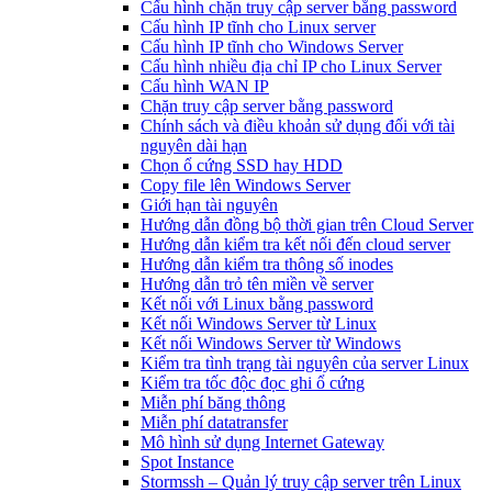
Cấu hình chặn truy cập server bằng password
Cấu hình IP tĩnh cho Linux server
Cấu hình IP tĩnh cho Windows Server
Cấu hình nhiều địa chỉ IP cho Linux Server
Cấu hình WAN IP
Chặn truy cập server bằng password
Chính sách và điều khoản sử dụng đối với tài
nguyên dài hạn
Chọn ổ cứng SSD hay HDD
Copy file lên Windows Server
Giới hạn tài nguyên
Hướng dẫn đồng bộ thời gian trên Cloud Server
Hướng dẫn kiểm tra kết nối đến cloud server
Hướng dẫn kiểm tra thông số inodes
Hướng dẫn trỏ tên miền về server
Kết nối với Linux bằng password
Kết nối Windows Server từ Linux
Kết nối Windows Server từ Windows
Kiểm tra tình trạng tài nguyên của server Linux
Kiểm tra tốc độc đọc ghi ổ cứng
Miễn phí băng thông
Miễn phí datatransfer
Mô hình sử dụng Internet Gateway
Spot Instance
Stormssh – Quản lý truy cập server trên Linux