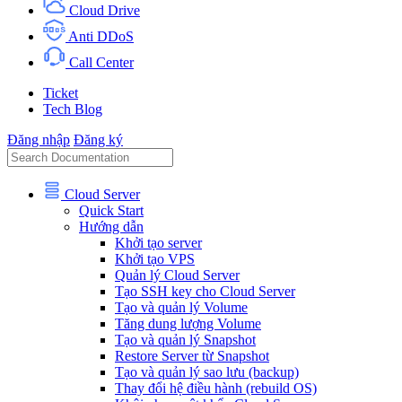
Cloud Drive
Anti DDoS
Call Center
Ticket
Tech Blog
Đăng nhập
Đăng ký
Cloud Server
Quick Start
Hướng dẫn
Khởi tạo server
Khởi tạo VPS
Quản lý Cloud Server
Tạo SSH key cho Cloud Server
Tạo và quản lý Volume
Tăng dung lượng Volume
Tạo và quản lý Snapshot
Restore Server từ Snapshot
Tạo và quản lý sao lưu (backup)
Thay đổi hệ điều hành (rebuild OS)