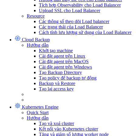
Tích hợp Observability cho Load Balancer
Upload SSL cho Load Balancer
Resource
Các thông số theo dõi Load balancer
Các trạng thái của Load Balancer
Cách tính lưu lượng sử dụng của Load Balancer
Cloud Backup
Hướng dẫn
Khởi tạo machine
Cài đặt agent trên Linux
Cài đặt agent trên MacOS
Cài đặt agent trên Windows
Tạo Backup Directory
Tạo policy để backup tự động
Backup và Restore
Tạo lại access key
Kubernetes Engine
Quick Start
Hướng dẫn
Tạo và xoá cluster
Kết nối vào Kubernetes cluster
Tăng và giảm số lượng worker node