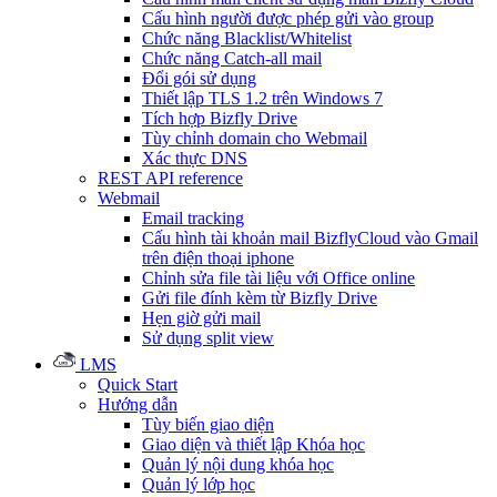
Cấu hình người được phép gửi vào group
Chức năng Blacklist/Whitelist
Chức năng Catch-all mail
Đổi gói sử dụng
Thiết lập TLS 1.2 trên Windows 7
Tích hợp Bizfly Drive
Tùy chỉnh domain cho Webmail
Xác thực DNS
REST API reference
Webmail
Email tracking
Cấu hình tài khoản mail BizflyCloud vào Gmail
trên điện thoại iphone
Chỉnh sửa file tài liệu với Office online
Gửi file đính kèm từ Bizfly Drive
Hẹn giờ gửi mail
Sử dụng split view
LMS
Quick Start
Hướng dẫn
Tùy biến giao diện
Giao diện và thiết lập Khóa học
Quản lý nội dung khóa học
Quản lý lớp học