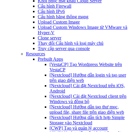
Khôi phục mật khẩu Cloud Server
Cấu hình Firewall
Cấu hình IPv6
Cấu hình băng thông mạng
Upload Custom Image
Upload Custom Windows Image từ VMware và
Hyper-V
Clone server
Thay đổi Cấu hình và loại máy chủ
Truy cập server qua console
Resources
Prebuilt Apps
[VestaCP] Tạo Wordpress Website trên
VestaCP
[Nextcloud] Hướng dẫn login và tạo user
trên giao diện web
[Nextcloud] Cài đặt Nextcloud trên iOS,
Android
[Nextcloud] Cài đặt Nextcloud client trên
Windows và đồng bộ
[Nextcloud] Hướng dẫn tạo thư mục,
upload file, share file trên giao diện web
[Nextcloud] Hướng dẫn tích hợp Simple
Storage vào Nextcloud
[CWP] Tạo và quản lý account