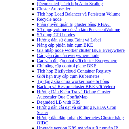
[Deprecated] Tích hợp Auto Scaling
Cluster Autoscaler
Tích hợp Load Balancer và Persistent Volume
Recycle node
Phân quyền quản trị cluster bằng RBAC
Sử dụng volume có sẵn làm PersistentVolume
Sử dụng GPU nodes
Hướng dẫn sử dụng Taint và Label
Nâng cấp phiên bản cụm BKE
Gia nhập node worker cluster BKE Everywhere
Các yêu cầu của everywhere node
Các vấn đề gặp phải với cluster Everywhere
Chỉ nâng cấp control plane BKE
Tích hợp Bizflycloud Container Registry
Giới hạn truy cập cụm Kubernetes
Tự động sửa chữa worker node bị hỏng
Backup và Restore cluster BKE với Velero
Hướng Dẫn Kiểm Tra và Debug Cluster
Autoscaler Qua ConfigMap
Degraded LB with K8S
Hướng dẫn cài đặt và sử dụng KEDA Cron
Scaler
Hướng dẫn đăng nhập Kubernetes Cluster bằng
OIDC
Upgrade version K8S mà vẫn giữ nguyên IP