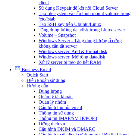
client
Sử dụng Keypair để kết nối Cloud Server
Tạo file system và cấu hình mount volume trong
/etc/fstab
Tạo SSH key trên Ubuntu/Linux
Tăng dung lượng datadisk trong Linux server
Volume – Snapshot
Windows Server - Tăng dung lượng ổ cứng
không cần tắt server
Windows server: Add & format disk
Windows server: Mở rộng datadisk
Xử lý server bị treo do hết RAM
Business Email
Quick Start
Điều khoản sử dụng
Hướng dẫn
Dung lượng
Quản lý tài khoản
Quản lý nhóm
Cấu hình thu hồi email
Thông tin sử dụng
Thông tin IMAP/SMTP/POP3
Dừng dịch vụ
Cấu hình DKIM và DMARC
Cấu hình mail client sử dụng mail Bizfly Cloud