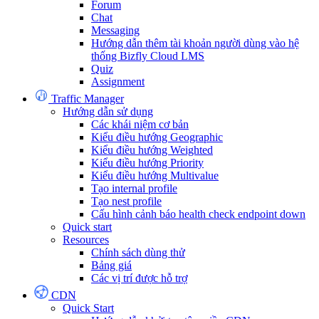
Forum
Chat
Messaging
Hướng dẫn thêm tài khoản người dùng vào hệ
thống Bizfly Cloud LMS
Quiz
Assignment
Traffic Manager
Hướng dẫn sử dụng
Các khái niệm cơ bản
Kiểu điều hướng Geographic
Kiểu điều hướng Weighted
Kiểu điều hướng Priority
Kiểu điều hướng Multivalue
Tạo internal profile
Tạo nest profile
Cấu hình cảnh báo health check endpoint down
Quick start
Resources
Chính sách dùng thử
Bảng giá
Các vị trí được hỗ trợ
CDN
Quick Start