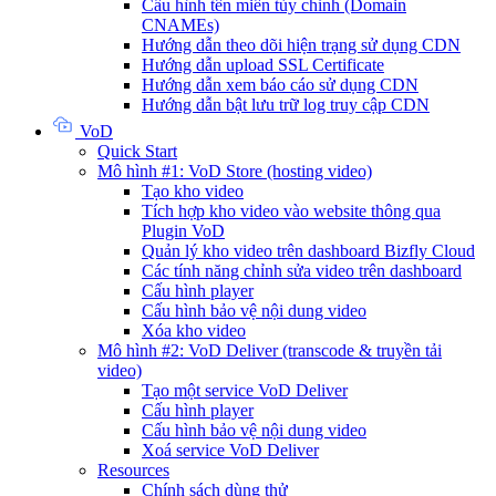
Cấu hình tên miền tùy chỉnh (Domain
CNAMEs)
Hướng dẫn theo dõi hiện trạng sử dụng CDN
Hướng dẫn upload SSL Certificate
Hướng dẫn xem báo cáo sử dụng CDN
Hướng dẫn bật lưu trữ log truy cập CDN
VoD
Quick Start
Mô hình #1: VoD Store (hosting video)
Tạo kho video
Tích hợp kho video vào website thông qua
Plugin VoD
Quản lý kho video trên dashboard Bizfly Cloud
Các tính năng chỉnh sửa video trên dashboard
Cấu hình player
Cấu hình bảo vệ nội dung video
Xóa kho video
Mô hình #2: VoD Deliver (transcode & truyền tải
video)
Tạo một service VoD Deliver
Cấu hình player
Cấu hình bảo vệ nội dung video
Xoá service VoD Deliver
Resources
Chính sách dùng thử