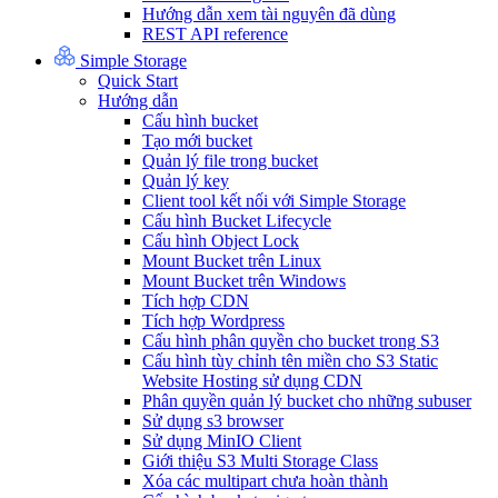
Hướng dẫn xem tài nguyên đã dùng
REST API reference
Simple Storage
Quick Start
Hướng dẫn
Cấu hình bucket
Tạo mới bucket
Quản lý file trong bucket
Quản lý key
Client tool kết nối với Simple Storage
Cấu hình Bucket Lifecycle
Cấu hình Object Lock
Mount Bucket trên Linux
Mount Bucket trên Windows
Tích hợp CDN
Tích hợp Wordpress
Cấu hình phân quyền cho bucket trong S3
Cấu hình tùy chỉnh tên miền cho S3 Static
Website Hosting sử dụng CDN
Phân quyền quản lý bucket cho những subuser
Sử dụng s3 browser
Sử dụng MinIO Client
Giới thiệu S3 Multi Storage Class
Xóa các multipart chưa hoàn thành