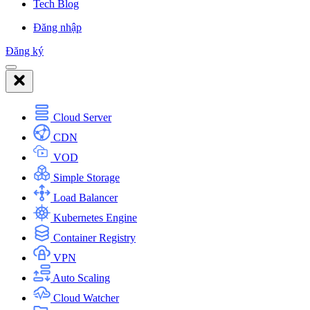
Tech Blog
Đăng nhập
Đăng ký
Cloud Server
CDN
VOD
Simple Storage
Load Balancer
Kubernetes Engine
Container Registry
VPN
Auto Scaling
Cloud Watcher