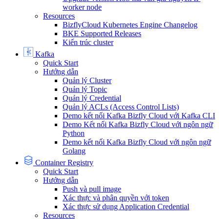
worker node
Resources
BizflyCloud Kubernetes Engine Changelog
BKE Supported Releases
Kiến trúc cluster
Kafka
Quick Start
Hướng dẫn
Quản lý Cluster
Quản lý Topic
Quản lý Credential
Quản lý ACLs (Access Control Lists)
Demo kết nối Kafka Bizfly Cloud với Kafka CLI
Demo Kết nối Kafka Bizfly Cloud với ngôn ngữ
Python
Demo kết nối Kafka Bizfly Cloud với ngôn ngữ
Golang
Container Registry
Quick Start
Hướng dẫn
Push và pull image
Xác thực và phân quyền với token
Xác thực sử dụng Application Credential
Resources