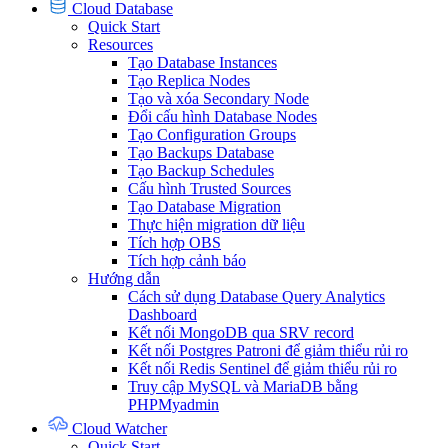
Cloud Database
Quick Start
Resources
Tạo Database Instances
Tạo Replica Nodes
Tạo và xóa Secondary Node
Đổi cấu hình Database Nodes
Tạo Configuration Groups
Tạo Backups Database
Tạo Backup Schedules
Cấu hình Trusted Sources
Tạo Database Migration
Thực hiện migration dữ liệu
Tích hợp OBS
Tích hợp cảnh báo
Hướng dẫn
Cách sử dụng Database Query Analytics
Dashboard
Kết nối MongoDB qua SRV record
Kết nối Postgres Patroni để giảm thiểu rủi ro
Kết nối Redis Sentinel để giảm thiểu rủi ro
Truy cập MySQL và MariaDB bằng
PHPMyadmin
Cloud Watcher
Quick Start