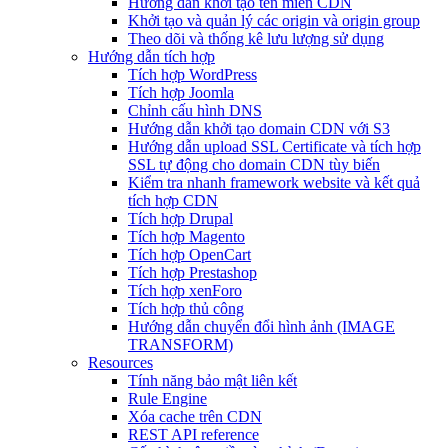
Hướng dẫn khởi tạo tên miền CDN
Khởi tạo và quản lý các origin và origin group
Theo dõi và thống kê lưu lượng sử dụng
Hướng dẫn tích hợp
Tích hợp WordPress
Tích hợp Joomla
Chỉnh cấu hình DNS
Hướng dẫn khởi tạo domain CDN với S3
Hướng dẫn upload SSL Certificate và tích hợp
SSL tự động cho domain CDN tùy biến
Kiểm tra nhanh framework website và kết quả
tích hợp CDN
Tích hợp Drupal
Tích hợp Magento
Tích hợp OpenCart
Tích hợp Prestashop
Tích hợp xenForo
Tích hợp thủ công
Hướng dẫn chuyển đổi hình ảnh (IMAGE
TRANSFORM)
Resources
Tính năng bảo mật liên kết
Rule Engine
Xóa cache trên CDN
REST API reference