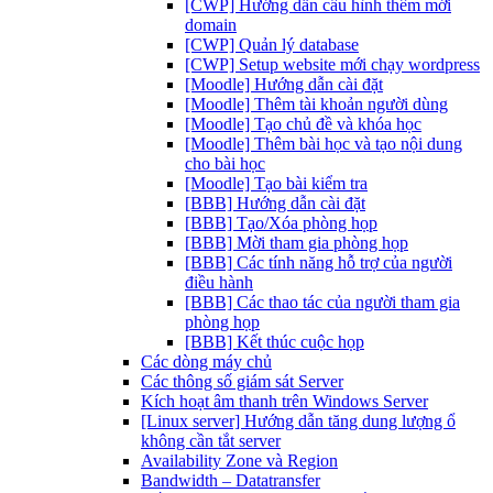
[CWP] Hướng dẫn cấu hình thêm mới
domain
[CWP] Quản lý database
[CWP] Setup website mới chạy wordpress
[Moodle] Hướng dẫn cài đặt
[Moodle] Thêm tài khoản người dùng
[Moodle] Tạo chủ đề và khóa học
[Moodle] Thêm bài học và tạo nội dung
cho bài học
[Moodle] Tạo bài kiểm tra
[BBB] Hướng dẫn cài đặt
[BBB] Tạo/Xóa phòng họp
[BBB] Mời tham gia phòng họp
[BBB] Các tính năng hỗ trợ của người
điều hành
[BBB] Các thao tác của người tham gia
phòng họp
[BBB] Kết thúc cuộc họp
Các dòng máy chủ
Các thông số giám sát Server
Kích hoạt âm thanh trên Windows Server
[Linux server] Hướng dẫn tăng dung lượng ổ
không cần tắt server
Availability Zone và Region
Bandwidth – Datatransfer