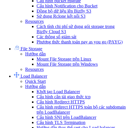
Cấu hình bucket migrate
Cấu hình Notification cho Bucket
Đồng bộ dữ liệu lên Bizfly S3
Sử dụng Rclone kết nối S3
Resources
Cách tính chi phí sử dụng gói storage trong
Bizfly Cloud S3
Các thông số giám sát
Phương thức thanh toán pay as you go (PAYG)
File Storage
Hướng dẫn
Mount File Storage trên Linux
Mount File Storage trên Windows
Resources
Load Balancer
Quick Start
Hướng dẫn
Khởi tạo Load Balancer
Cấu hình cân tải giao thức tcp
Cấu hình Redirect HTTPS
Cấu hình redirect HTTPS toàn bộ các subdomain
trên LoadBalancer
Cấu hình SNI trên LoadBalancer
Cấu hình TLS Termination
Hướng dẫn thay thế cert cho Load balancer