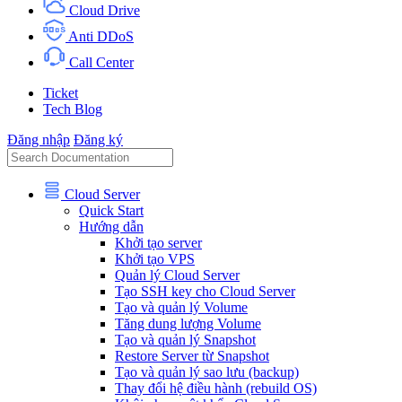
Cloud Drive
Anti DDoS
Call Center
Ticket
Tech Blog
Đăng nhập
Đăng ký
Cloud Server
Quick Start
Hướng dẫn
Khởi tạo server
Khởi tạo VPS
Quản lý Cloud Server
Tạo SSH key cho Cloud Server
Tạo và quản lý Volume
Tăng dung lượng Volume
Tạo và quản lý Snapshot
Restore Server từ Snapshot
Tạo và quản lý sao lưu (backup)
Thay đổi hệ điều hành (rebuild OS)