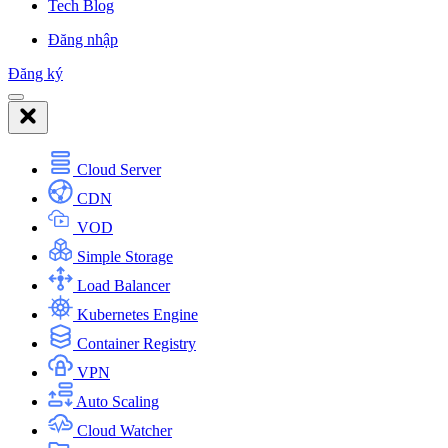
Tech Blog
Đăng nhập
Đăng ký
Cloud Server
CDN
VOD
Simple Storage
Load Balancer
Kubernetes Engine
Container Registry
VPN
Auto Scaling
Cloud Watcher