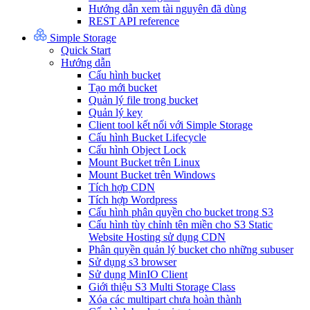
Hướng dẫn xem tài nguyên đã dùng
REST API reference
Simple Storage
Quick Start
Hướng dẫn
Cấu hình bucket
Tạo mới bucket
Quản lý file trong bucket
Quản lý key
Client tool kết nối với Simple Storage
Cấu hình Bucket Lifecycle
Cấu hình Object Lock
Mount Bucket trên Linux
Mount Bucket trên Windows
Tích hợp CDN
Tích hợp Wordpress
Cấu hình phân quyền cho bucket trong S3
Cấu hình tùy chỉnh tên miền cho S3 Static
Website Hosting sử dụng CDN
Phân quyền quản lý bucket cho những subuser
Sử dụng s3 browser
Sử dụng MinIO Client
Giới thiệu S3 Multi Storage Class
Xóa các multipart chưa hoàn thành