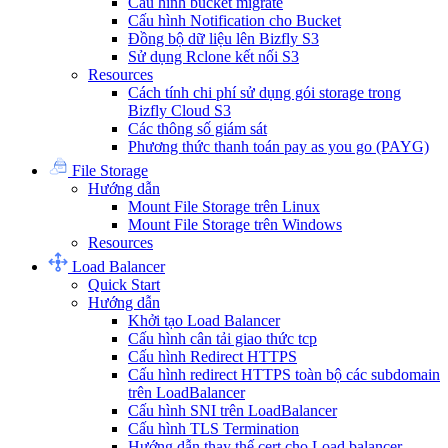
Cấu hình bucket migrate
Cấu hình Notification cho Bucket
Đồng bộ dữ liệu lên Bizfly S3
Sử dụng Rclone kết nối S3
Resources
Cách tính chi phí sử dụng gói storage trong
Bizfly Cloud S3
Các thông số giám sát
Phương thức thanh toán pay as you go (PAYG)
File Storage
Hướng dẫn
Mount File Storage trên Linux
Mount File Storage trên Windows
Resources
Load Balancer
Quick Start
Hướng dẫn
Khởi tạo Load Balancer
Cấu hình cân tải giao thức tcp
Cấu hình Redirect HTTPS
Cấu hình redirect HTTPS toàn bộ các subdomain
trên LoadBalancer
Cấu hình SNI trên LoadBalancer
Cấu hình TLS Termination
Hướng dẫn thay thế cert cho Load balancer