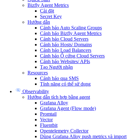
Bizfly Agent Metrics
Cài đặt
Secret Key
Hướng dẫn
Cảnh báo Auto Scaling Groups
Cảnh báo Bizfly Agent Metrics
Cảnh báo Cloud Servers
Cảnh báo Hosts/ Domains
Cảnh báo Load Balancers
Cảnh báo Ổ cứng Cloud Servers
Cảnh báo Websites/ APIs
Tạo Người nhận
Resources
Cảnh báo qua SMS
Tính năng có thể sử dụng
Observability
Hướng dẫn tích hợp bằng agent
Grafana Alloy
Grafana Agent (Flow mode)
Promtail
Vector
Fluentbit
Opentelemetry Collector
Dùng Grafana Alloy push metrics và import