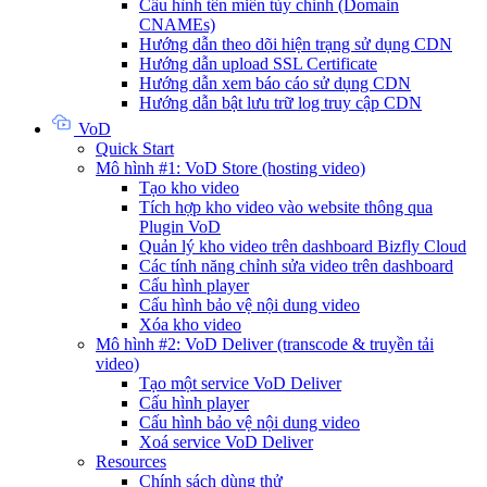
Cấu hình tên miền tùy chỉnh (Domain
CNAMEs)
Hướng dẫn theo dõi hiện trạng sử dụng CDN
Hướng dẫn upload SSL Certificate
Hướng dẫn xem báo cáo sử dụng CDN
Hướng dẫn bật lưu trữ log truy cập CDN
VoD
Quick Start
Mô hình #1: VoD Store (hosting video)
Tạo kho video
Tích hợp kho video vào website thông qua
Plugin VoD
Quản lý kho video trên dashboard Bizfly Cloud
Các tính năng chỉnh sửa video trên dashboard
Cấu hình player
Cấu hình bảo vệ nội dung video
Xóa kho video
Mô hình #2: VoD Deliver (transcode & truyền tải
video)
Tạo một service VoD Deliver
Cấu hình player
Cấu hình bảo vệ nội dung video
Xoá service VoD Deliver
Resources
Chính sách dùng thử