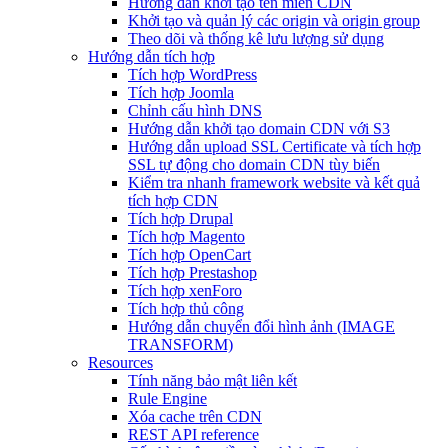
Hướng dẫn khởi tạo tên miền CDN
Khởi tạo và quản lý các origin và origin group
Theo dõi và thống kê lưu lượng sử dụng
Hướng dẫn tích hợp
Tích hợp WordPress
Tích hợp Joomla
Chỉnh cấu hình DNS
Hướng dẫn khởi tạo domain CDN với S3
Hướng dẫn upload SSL Certificate và tích hợp
SSL tự động cho domain CDN tùy biến
Kiểm tra nhanh framework website và kết quả
tích hợp CDN
Tích hợp Drupal
Tích hợp Magento
Tích hợp OpenCart
Tích hợp Prestashop
Tích hợp xenForo
Tích hợp thủ công
Hướng dẫn chuyển đổi hình ảnh (IMAGE
TRANSFORM)
Resources
Tính năng bảo mật liên kết
Rule Engine
Xóa cache trên CDN
REST API reference