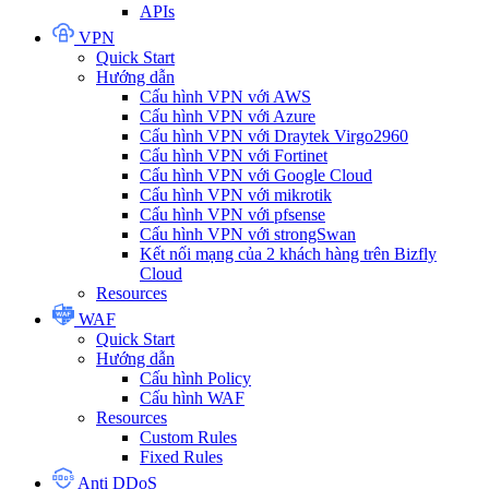
APIs
VPN
Quick Start
Hướng dẫn
Cấu hình VPN với AWS
Cấu hình VPN với Azure
Cấu hình VPN với Draytek Virgo2960
Cấu hình VPN với Fortinet
Cấu hình VPN với Google Cloud
Cấu hình VPN với mikrotik
Cấu hình VPN với pfsense
Cấu hình VPN với strongSwan
Kết nối mạng của 2 khách hàng trên Bizfly
Cloud
Resources
WAF
Quick Start
Hướng dẫn
Cấu hình Policy
Cấu hình WAF
Resources
Custom Rules
Fixed Rules
Anti DDoS