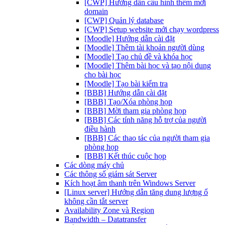
[CWP] Hướng dẫn cấu hình thêm mới
domain
[CWP] Quản lý database
[CWP] Setup website mới chạy wordpress
[Moodle] Hướng dẫn cài đặt
[Moodle] Thêm tài khoản người dùng
[Moodle] Tạo chủ đề và khóa học
[Moodle] Thêm bài học và tạo nội dung
cho bài học
[Moodle] Tạo bài kiểm tra
[BBB] Hướng dẫn cài đặt
[BBB] Tạo/Xóa phòng họp
[BBB] Mời tham gia phòng họp
[BBB] Các tính năng hỗ trợ của người
điều hành
[BBB] Các thao tác của người tham gia
phòng họp
[BBB] Kết thúc cuộc họp
Các dòng máy chủ
Các thông số giám sát Server
Kích hoạt âm thanh trên Windows Server
[Linux server] Hướng dẫn tăng dung lượng ổ
không cần tắt server
Availability Zone và Region
Bandwidth – Datatransfer