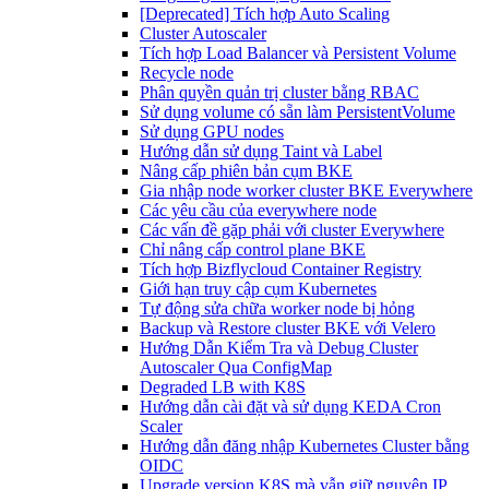
[Deprecated] Tích hợp Auto Scaling
Cluster Autoscaler
Tích hợp Load Balancer và Persistent Volume
Recycle node
Phân quyền quản trị cluster bằng RBAC
Sử dụng volume có sẵn làm PersistentVolume
Sử dụng GPU nodes
Hướng dẫn sử dụng Taint và Label
Nâng cấp phiên bản cụm BKE
Gia nhập node worker cluster BKE Everywhere
Các yêu cầu của everywhere node
Các vấn đề gặp phải với cluster Everywhere
Chỉ nâng cấp control plane BKE
Tích hợp Bizflycloud Container Registry
Giới hạn truy cập cụm Kubernetes
Tự động sửa chữa worker node bị hỏng
Backup và Restore cluster BKE với Velero
Hướng Dẫn Kiểm Tra và Debug Cluster
Autoscaler Qua ConfigMap
Degraded LB with K8S
Hướng dẫn cài đặt và sử dụng KEDA Cron
Scaler
Hướng dẫn đăng nhập Kubernetes Cluster bằng
OIDC
Upgrade version K8S mà vẫn giữ nguyên IP