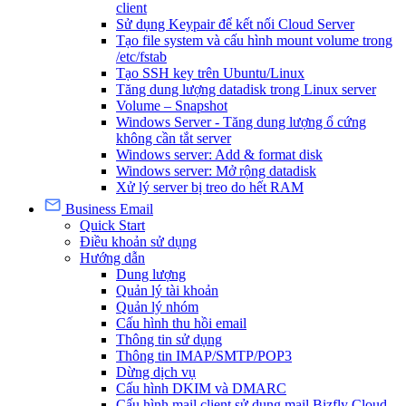
client
Sử dụng Keypair để kết nối Cloud Server
Tạo file system và cấu hình mount volume trong
/etc/fstab
Tạo SSH key trên Ubuntu/Linux
Tăng dung lượng datadisk trong Linux server
Volume – Snapshot
Windows Server - Tăng dung lượng ổ cứng
không cần tắt server
Windows server: Add & format disk
Windows server: Mở rộng datadisk
Xử lý server bị treo do hết RAM
Business Email
Quick Start
Điều khoản sử dụng
Hướng dẫn
Dung lượng
Quản lý tài khoản
Quản lý nhóm
Cấu hình thu hồi email
Thông tin sử dụng
Thông tin IMAP/SMTP/POP3
Dừng dịch vụ
Cấu hình DKIM và DMARC
Cấu hình mail client sử dụng mail Bizfly Cloud