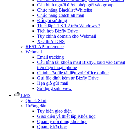
Cấu hình người được phép gửi vào group
Chức năng Blacklist/Whitelist
Chức năng Catch-all mail
Đổi gói sử dụng
Thiết lập TLS 1.2 trên Windows 7
Tích hợp Bizfly Drive
Tùy chỉnh domain cho Webmail
Xác thực DNS
REST API reference
Webmail
Email tracking
Cấu hình tài khoản mail BizflyCloud vào Gmail
trên điện thoại iphone
Chỉnh sửa file tài liệu với Office online
Gửi file đính kèm từ Bizfly Drive
Hẹn giờ gửi mail
Sử dụng split view
LMS
Quick Start
Hướng dẫn
Tùy biến giao diện
Giao diện và thiết lập Khóa học
Quản lý nội dung khóa học
Quản lý lớp học