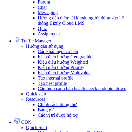
Forum
Chat
Messaging
Hướng dẫn thêm tài khoản người dùng vào hệ
thống Bizfly Cloud LMS
Quiz
Assignment
Traffic Manager
Hướng dẫn sử dụng
Các khái niệm cơ bản
Kiểu điều hướng Geographic
Kiểu điều hướng Weighted
Kiểu điều hướng Priority
Kiểu điều hướng Multivalue
Tạo internal profile
Tạo nest profile
Cấu hình cảnh báo health check endpoint down
Quick start
Resources
Chính sách dùng thử
Bảng giá
Các vị trí được hỗ trợ
CDN
Quick Start