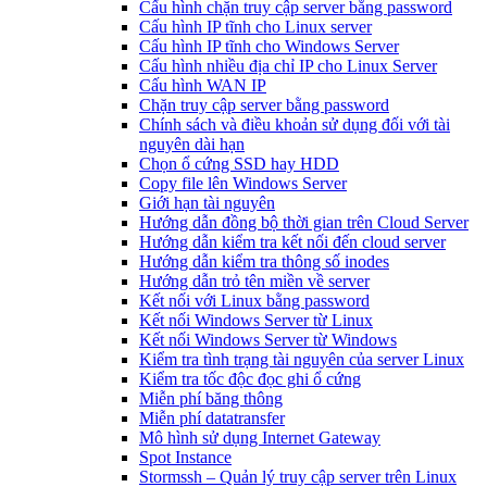
Cấu hình chặn truy cập server bằng password
Cấu hình IP tĩnh cho Linux server
Cấu hình IP tĩnh cho Windows Server
Cấu hình nhiều địa chỉ IP cho Linux Server
Cấu hình WAN IP
Chặn truy cập server bằng password
Chính sách và điều khoản sử dụng đối với tài
nguyên dài hạn
Chọn ổ cứng SSD hay HDD
Copy file lên Windows Server
Giới hạn tài nguyên
Hướng dẫn đồng bộ thời gian trên Cloud Server
Hướng dẫn kiểm tra kết nối đến cloud server
Hướng dẫn kiểm tra thông số inodes
Hướng dẫn trỏ tên miền về server
Kết nối với Linux bằng password
Kết nối Windows Server từ Linux
Kết nối Windows Server từ Windows
Kiểm tra tình trạng tài nguyên của server Linux
Kiểm tra tốc độc đọc ghi ổ cứng
Miễn phí băng thông
Miễn phí datatransfer
Mô hình sử dụng Internet Gateway
Spot Instance
Stormssh – Quản lý truy cập server trên Linux