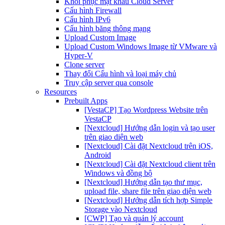
Khôi phục mật khẩu Cloud Server
Cấu hình Firewall
Cấu hình IPv6
Cấu hình băng thông mạng
Upload Custom Image
Upload Custom Windows Image từ VMware và
Hyper-V
Clone server
Thay đổi Cấu hình và loại máy chủ
Truy cập server qua console
Resources
Prebuilt Apps
[VestaCP] Tạo Wordpress Website trên
VestaCP
[Nextcloud] Hướng dẫn login và tạo user
trên giao diện web
[Nextcloud] Cài đặt Nextcloud trên iOS,
Android
[Nextcloud] Cài đặt Nextcloud client trên
Windows và đồng bộ
[Nextcloud] Hướng dẫn tạo thư mục,
upload file, share file trên giao diện web
[Nextcloud] Hướng dẫn tích hợp Simple
Storage vào Nextcloud
[CWP] Tạo và quản lý account