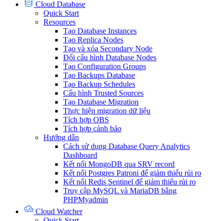
Cloud Database
Quick Start
Resources
Tạo Database Instances
Tạo Replica Nodes
Tạo và xóa Secondary Node
Đổi cấu hình Database Nodes
Tạo Configuration Groups
Tạo Backups Database
Tạo Backup Schedules
Cấu hình Trusted Sources
Tạo Database Migration
Thực hiện migration dữ liệu
Tích hợp OBS
Tích hợp cảnh báo
Hướng dẫn
Cách sử dụng Database Query Analytics
Dashboard
Kết nối MongoDB qua SRV record
Kết nối Postgres Patroni để giảm thiểu rủi ro
Kết nối Redis Sentinel để giảm thiểu rủi ro
Truy cập MySQL và MariaDB bằng
PHPMyadmin
Cloud Watcher
Quick Start