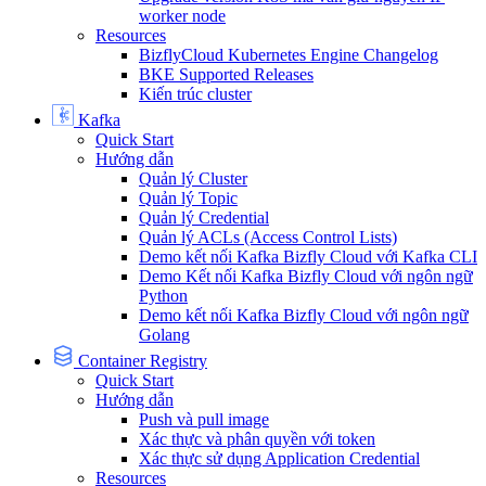
worker node
Resources
BizflyCloud Kubernetes Engine Changelog
BKE Supported Releases
Kiến trúc cluster
Kafka
Quick Start
Hướng dẫn
Quản lý Cluster
Quản lý Topic
Quản lý Credential
Quản lý ACLs (Access Control Lists)
Demo kết nối Kafka Bizfly Cloud với Kafka CLI
Demo Kết nối Kafka Bizfly Cloud với ngôn ngữ
Python
Demo kết nối Kafka Bizfly Cloud với ngôn ngữ
Golang
Container Registry
Quick Start
Hướng dẫn
Push và pull image
Xác thực và phân quyền với token
Xác thực sử dụng Application Credential
Resources