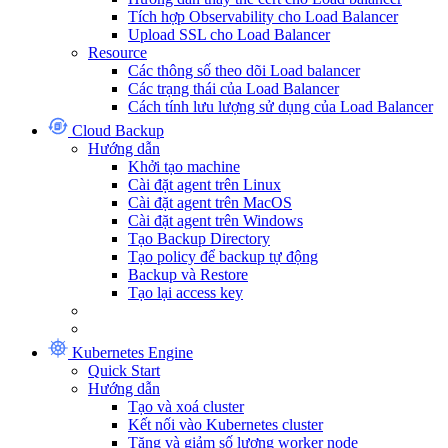
Tích hợp Observability cho Load Balancer
Upload SSL cho Load Balancer
Resource
Các thông số theo dõi Load balancer
Các trạng thái của Load Balancer
Cách tính lưu lượng sử dụng của Load Balancer
Cloud Backup
Hướng dẫn
Khởi tạo machine
Cài đặt agent trên Linux
Cài đặt agent trên MacOS
Cài đặt agent trên Windows
Tạo Backup Directory
Tạo policy để backup tự động
Backup và Restore
Tạo lại access key
Kubernetes Engine
Quick Start
Hướng dẫn
Tạo và xoá cluster
Kết nối vào Kubernetes cluster
Tăng và giảm số lượng worker node